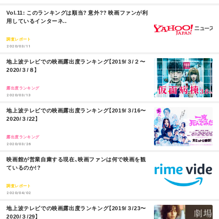
M
Vol.11: このランキングは順当? 意外?? 映画ファンが利
O
用しているインターネ..
R
E
調査レポート
2020/03/11
M
地上波テレビでの映画露出度ランキング【2019/３/２〜
O
2020/３/８】
R
E
露出度ランキング
2020/03/13
M
地上波テレビでの映画露出度ランキング【2019/３/16〜
O
2020/３/22】
R
E
露出度ランキング
2020/03/26
M
映画館が営業自粛する現在、映画ファンは何で映画を観
O
ているのか!?
R
E
調査レポート
2020/04/02
M
地上波テレビでの映画露出度ランキング【2019/３/23〜
O
2020/３/29】