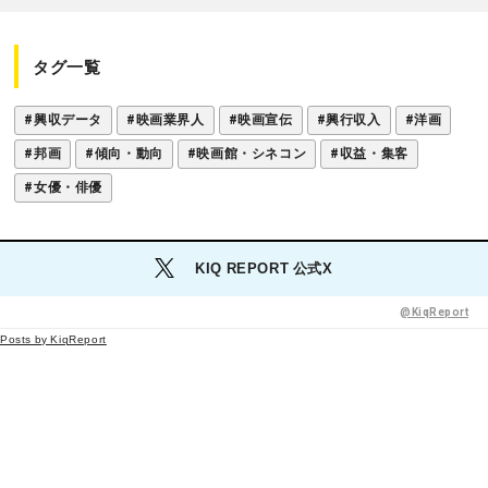
タグ一覧
#興収データ
#映画業界人
#映画宣伝
#興行収入
#洋画
#邦画
#傾向・動向
#映画館・シネコン
#収益・集客
#女優・俳優
KIQ REPORT 公式X
@KiqReport
Posts by KiqReport