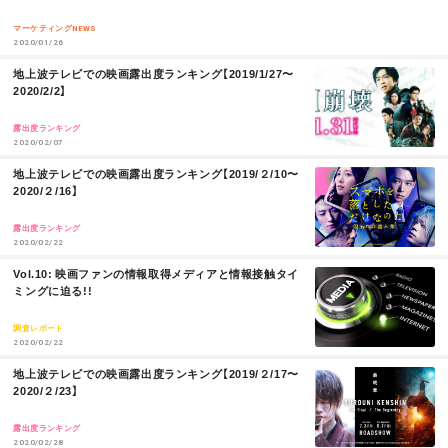
R
o
t
E
マーケティングNEWS
2020/01/26
k
M
地上波テレビでの映画露出度ランキング【2019/1/27〜
O
2020/2/2】
R
E
露出度ランキング
2020/02/07
M
地上波テレビでの映画露出度ランキング【2019/２/10〜
O
2020/２/16】
R
E
露出度ランキング
2020/02/22
M
Vol.10: 映画ファンの情報取得メディアと情報接触タイ
O
ミングに迫る!!
R
E
調査レポート
2020/02/22
M
地上波テレビでの映画露出度ランキング【2019/２/17〜
O
2020/２/23】
R
E
露出度ランキング
2020/02/28