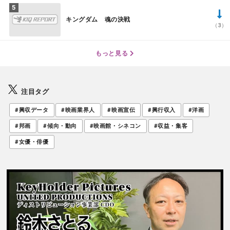
キングダム 魂の決戦
（3）
もっと見る
注目タグ
#興収データ
#映画業界人
#映画宣伝
#興行収入
#洋画
#邦画
#傾向・動向
#映画館・シネコン
#収益・集客
#女優・俳優