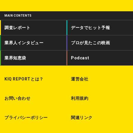
w
a
o
i
c
d
MAIN CONTENTS
t
e
c
調査レポート
データでヒット予報
t
b
a
業界人インタビュー
プロが見たこの映画
e
o
s
r
o
t
業界知恵袋
Podcast
k
KIQ REPORTとは？
運営会社
お問い合わせ
利用規約
プライバシーポリシー
関連リンク