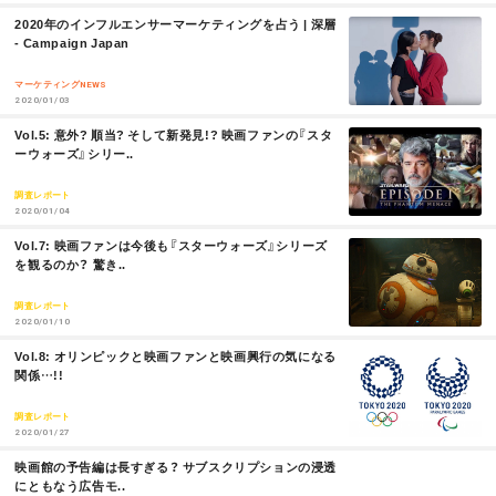
M
2020年のインフルエンサーマーケティングを占う | 深層
O
- Campaign Japan
お問い合わせ
利用規約
R
E
マーケティングNEWS
2020/01/03
プライバシーポリシー
関連リンク
M
Vol.5: 意外? 順当? そして新発見!? 映画ファンの『スタ
O
ーウォーズ』シリー..
R
E
調査レポート
T
OFFICIAL
2020/01/04
M
Vol.7: 映画ファンは今後も『スターウォーズ』シリーズ
w
F
P
O
を観るのか？ 驚き..
R
i
a
o
E
調査レポート
2020/01/10
t
c
d
M
Vol.8: オリンピックと映画ファンと映画興行の気になる
O
関係…!!
t
e
c
R
E
調査レポート
e
b
a
2020/01/27
M
映画館の予告編は長すぎる？ サブスクリプションの浸透
r
o
s
O
にともなう広告モ..