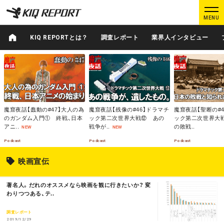
K
K
MENU
I
I
Q
Q
KIQ REPORTとは？
調査レポート
業界人インタビュー
R
R
M
E
E
M
M
O
O
O
P
P
R
R
R
O
O
E
E
E
ログイン
新規登録
R
R
T
T
魔窟夜話【蠢動の#47】大人の為
魔窟夜話【残像の#46】ドラマチ
魔窟夜話【聖断の#
のガンダム入門① 終戦、日本
ック第二次世界大戦⑫ あの
ック第二次世界大
MAIN CONTENTS
アニ..
戦争が..
の敗戦..
NEW
NEW
調査レポート
業界人インタビュー
Podcast
Podcast
Podcast
映画宣伝
プロが見たこの映画
業界知恵袋
M
著名人。だれのオススメなら映画を観に行きたいか？ 変
Podcast
データでヒット予報
O
わりつつある、テ..
R
E
調査レポート
2019/12/29
KIQ REPORTとは?
運営会社