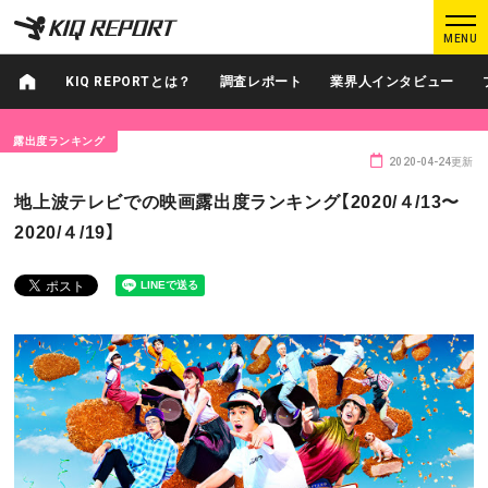
K
K
MENU
I
I
Q
Q
KIQ REPORTとは？
調査レポート
業界人インタビュー
R
R
E
E
露出度ランキング
P
P
2020-04-24更新
O
O
ログイン
新規登録
地上波テレビでの映画露出度ランキング【2020/４/13〜
R
R
2020/４/19】
T
T
MAIN CONTENTS
調査レポート
業界人インタビュー
プロが見たこの映画
業界知恵袋
Podcast
データでヒット予報
KIQ REPORTとは?
運営会社