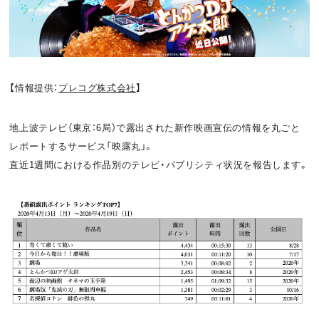
お問い合わせ
利用規約
プライバシーポリシー
関連リンク
【情報提供：
プレコグ株式会社
】
地上波テレビ（東京：6局）で露出された新作映画宣伝の情報を丸ごと
T
OFFICIAL
レポートするサービス「映露丸」。
w
F
P
直近1週間における作品別のテレビ・パブリシティ状況を報告します。
i
a
o
t
c
d
t
e
c
e
b
a
r
o
s