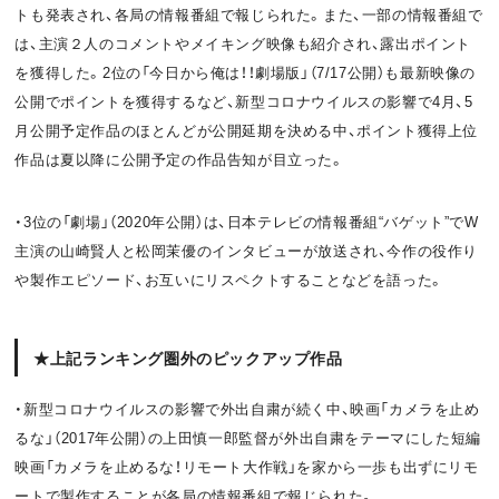
トも発表され、各局の情報番組で報じられた。また、一部の情報番組で
は、主演２人のコメントやメイキング映像も紹介され、露出ポイント
を獲得した。2位の「今日から俺は！！劇場版」（7/17公開）も最新映像の
公開でポイントを獲得するなど、新型コロナウイルスの影響で4月、5
月公開予定作品のほとんどが公開延期を決める中、ポイント獲得上位
作品は夏以降に公開予定の作品告知が目立った。
・3位の「劇場」（2020年公開）は、日本テレビの情報番組“バゲット”でW
主演の山崎賢人と松岡茉優のインタビューが放送され、今作の役作り
や製作エピソード、お互いにリスペクトすることなどを語った。
★上記ランキング圏外のピックアップ作品
・新型コロナウイルスの影響で外出自粛が続く中、映画「カメラを止め
るな」（2017年公開）の上田慎一郎監督が外出自粛をテーマにした短編
映画「カメラを止めるな！リモート大作戦」を家から一歩も出ずにリモ
ートで製作することが各局の情報番組で報じられた。