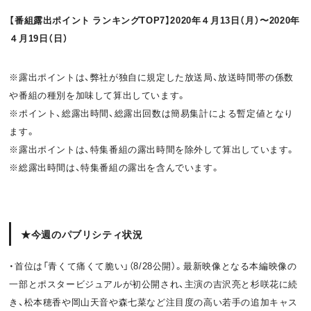
o
t
【番組露出ポイント ランキングTOP7】2020年４月13日（月）〜2020年
４月19日（日）
k
※露出ポイントは、弊社が独自に規定した放送局、放送時間帯の係数
や番組の種別を加味して算出しています。
※ポイント、総露出時間、総露出回数は簡易集計による暫定値となり
ます。
※露出ポイントは、特集番組の露出時間を除外して算出しています。
※総露出時間は、特集番組の露出を含んでいます。
★今週のパブリシティ状況
・首位は「青くて痛くて脆い」（8/28公開）。最新映像となる本編映像の
一部とポスタービジュアルが初公開され、主演の吉沢亮と杉咲花に続
き、松本穂香や岡山天音や森七菜など注目度の高い若手の追加キャス