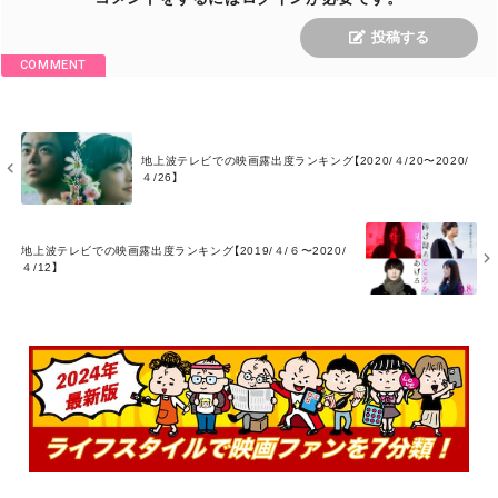
投稿する
COMMENT
M
地上波テレビでの映画露出度ランキング【2020/４/20〜2020/
O
４/26】
R
E
M
地上波テレビでの映画露出度ランキング【2019/４/６〜2020/
O
４/12】
R
E