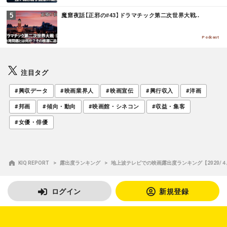
M
魔窟夜話【正邪の#43】ドラマチック第二次世界大戦..
O
R
E
Podcast
注目タグ
#興収データ
#映画業界人
#映画宣伝
#興行収入
#洋画
#邦画
#傾向・動向
#映画館・シネコン
#収益・集客
#女優・俳優
KIQ REPORT
露出度ランキング
地上波テレビでの映画露出度ランキング【2020/４/13
ログイン
新規登録