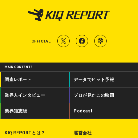
T
f
P
OFFICIAL
w
a
o
i
c
d
MAIN CONTENTS
t
e
c
調査レポート
データでヒット予報
t
b
a
業界人インタビュー
プロが見たこの映画
e
o
s
r
o
t
業界知恵袋
Podcast
k
KIQ REPORTとは？
運営会社