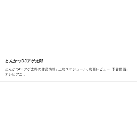
E
とんかつDJアゲ太郎
とんかつDJアゲ太郎の作品情報。上映スケジュール、映画レビュー、予告動画。
テレビアニ..
M
O
R
E