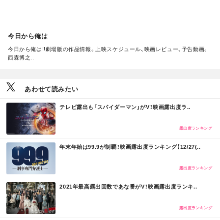
今日から俺は
今日から俺は!!劇場版の作品情報。上映スケジュール、映画レビュー、予告動画。
西森博之..
あわせて読みたい
M
テレビ露出も「スパイダーマン」がV！映画露出度ラ..
O
R
E
露出度ランキング
M
年末年始は99.9が制覇！映画露出度ランキング【12/27(..
O
R
E
露出度ランキング
M
2021年最高露出回数であな番がV！映画露出度ランキ..
O
R
E
露出度ランキング