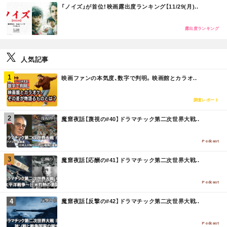
M
「ノイズ」が首位！映画露出度ランキング【11/29(月)..
O
R
E
露出度ランキング
人気記事
M
映画ファンの本気度、数字で判明。映画館とカラオ..
O
R
E
調査レポート
M
魔窟夜話【蔑視の#40】ドラマチック第二次世界大戦..
O
R
E
Podcast
M
魔窟夜話【応酬の#41】ドラマチック第二次世界大戦..
O
R
E
Podcast
M
魔窟夜話【反撃の#42】ドラマチック第二次世界大戦..
O
R
E
Podcast