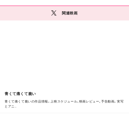
関連映画
M
O
R
E
青くて痛くて脆い
青くて痛くて脆いの作品情報。上映スケジュール、映画レビュー、予告動画。実写
とアニ..
M
O
R