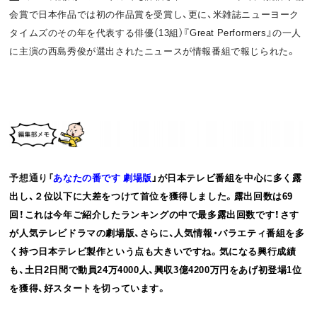
会賞で日本作品では初の作品賞を受賞し
、更に、米雑誌ニューヨーク
タイムズのその年を代表する俳優（
1
3
組）『Great
Performers
』
の一人
に主演の西島秀俊が選出されたニュースが情報番組で報じら
れた。
予想通り「
あなたの番です 劇場版
」が日本テレビ番組を中心に多く露
出し、２位以下に大差をつけて首位を獲得しました。露出回数は69
回！これは今年ご紹介したランキングの中で最多露出回数です！さす
が人気テレビドラマの劇場版、さらに、人気情報・バラエティ番組を多
く持つ日本テレビ製作という点も大きいですね。気になる興行成績
も、土日2日間で動員24万4000人、興収3億4200万円をあげ初登場1位
を獲得、好スタートを切っています。