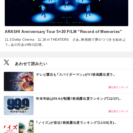
ARASHI Anniversary Tour 5×20 FILM “Record of Memories”
11.3 Dolby Cinema 11.26 in THEATERS さあ、映画館で夢のつづきを始めよ
う。あの日あの時の記憶..
あわせて読みたい
M
テレビ露出も「スパイダーマン」がV！映画露出度ラ..
O
R
E
露出度ランキング
M
年末年始は99.9が制覇！映画露出度ランキング【12/27(..
O
R
E
露出度ランキング
M
「ノイズ」が首位！映画露出度ランキング【11/29(月)..
O
R