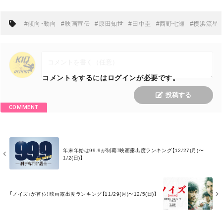
#傾向・動向
#映画宣伝
#原田知世
#田中圭
#西野七瀬
#横浜流星
コメントをするにはログインが必要です。
投稿する
COMMENT
M
年末年始は99.9が制覇！映画露出度ランキング【12/27(月)〜
O
1/2(日)】
R
E
M
O
「ノイズ」が首位！映画露出度ランキング【11/29(月)〜12/5(日)】
R
E