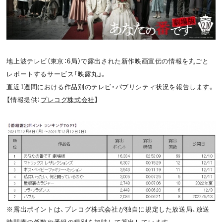
お問い合わせ
利用規約
プライバシーポリシー
関連リンク
地上波テレビ（東京：6局）で露出された新作映画宣伝の情報を丸ごと
レポートするサービス「映露丸」。
直近1週間における作品別のテレビ・パブリシティ状況を報告します。
T
OFFICIAL
【情報提供：
プレコグ株式会社
】
w
F
P
i
a
o
t
c
d
t
e
c
e
b
a
※露出ポイントは、プレコグ株式会社が独自に規定した放送局、放送
r
o
s
時間帯の係数や番組の種別を加味して算出しています。