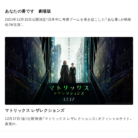
あなたの番です 劇場版
2021年12月10日公開決定！日本中に考察ブームを巻き起こした『あな番』が映画
化！W主演：..
M
O
R
E
マトリックス レザレクションズ
12月17日（金）公開 映画『マトリックス レザレクションズ』オフィシャルサイト。
真実の..
M