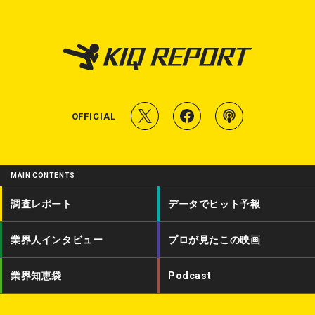
T
f
P
OFFICIAL
w
a
o
i
c
d
MAIN CONTENTS
t
e
c
調査レポート
データでヒット予報
t
b
a
業界人インタビュー
プロが見たこの映画
e
o
s
r
o
t
業界知恵袋
Podcast
k