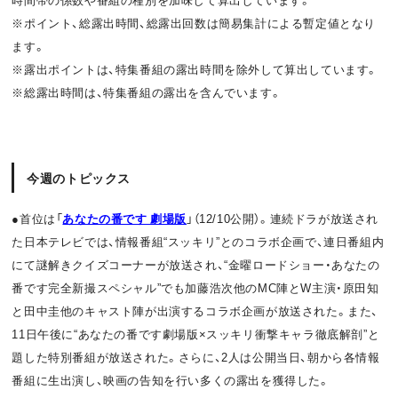
o
t
※ポイント、総露出時間、総露出回数は簡易集計による暫定値となり
ます。
k
※露出ポイントは、特集番組の露出時間を除外して算出しています。
※総露出時間は、特集番組の露出を含んでいます。
今週のトピックス
●首位は「
あなたの番です 劇場版
」（
12/10
公開）。
連続ドラが放送され
た日本テレビでは、情報番組“スッキリ”
とのコラボ企画で、
連日番組内
にて謎解きクイズコーナーが放送され、“
金曜ロードショー・あなたの
番です完全新撮スペシャル”
でも加藤浩次他の
MC
陣と
W
主演・
原田知
と田中圭他のキャスト陣が出演するコラボ企画が放送された
。また、
11
日午後に“あなたの番です劇場版×
スッキリ衝撃キャラ徹底解剖”と
題した特別番組が放送された。
さらに、
2
人は公開当日、朝から各情報
番組に生出演し、
映画の告知を行い多くの露出を獲得した。