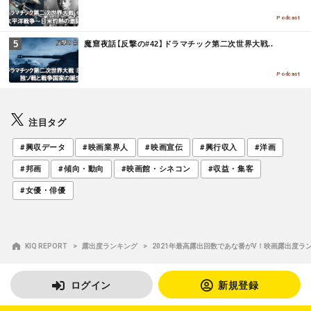
R
E
Podcast
M
魔窟夜話【反撃の#42】ドラマチック第二次世界大戦..
O
R
E
Podcast
注目タグ
#興収データ
#映画業界人
#映画宣伝
#興行収入
#洋画
#邦画
#傾向・動向
#映画館・シネコン
#収益・集客
#女優・俳優
KIQ REPORT
露出度ランキング
2021年最高露出回数であな番がV！映画露出度ランキン
ログイン
新規登録