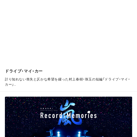
O
R
E
ドライブ・マイ・カー
計り知れない喪失と仄かな希望を綴った村上春樹・珠玉の短編「ドライブ・マイ・
カー」..
M
O
R
E