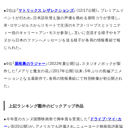
●
2
位は「
マトリックス レザレクションズ
」（
12/17
公開）。
プレミアムイ
ベントが行われ、
日本語吹替え版の声優を務める柴咲コウが登壇し、
米・
ロサンゼルスからリモートで主演のキアヌ・
リーブスとトリニテ
ィー役のキャリー＝アン・モスが参加し、
互いに交流する様子やキア
ヌから日本のファンへメッセージを送る
様子が各局の情報番組で報
じられた。
●
6
位「
屋根裏のラジャー
」（
2022
年夏公開）は、
スタジオノボックが製
作した「メアリと魔女の花」（
2017
年公
開）以来、
5
年ぶりの長編アニメ
ーションとなる最新作で、
各局の情報番組にて特別映像が初公開され
た。
上記ランキング圏外のピックアップ作品
●今年度のカンヌ国際映画祭で脚本賞を受賞した「
ドライブ・
マイ・カ
ー
」（
8/20
公開）が、アメリカでも評価され、
ニューヨーク映画批評家協