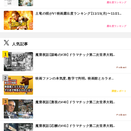
E
露出度ランキング
M
土竜の唄がV！映画露出度ランキング【11/15(月)〜11/21..
O
R
E
露出度ランキング
人気記事
M
魔窟夜話【謀略の#39】ドラマチック第二次世界大戦..
O
R
E
Podcast
M
映画ファンの本気度、数字で判明。映画館とカラオ..
O
R
E
調査レポート
M
魔窟夜話【蔑視の#40】ドラマチック第二次世界大戦..
O
R
E
Podcast
M
魔窟夜話【応酬の#41】ドラマチック第二次世界大戦..
O