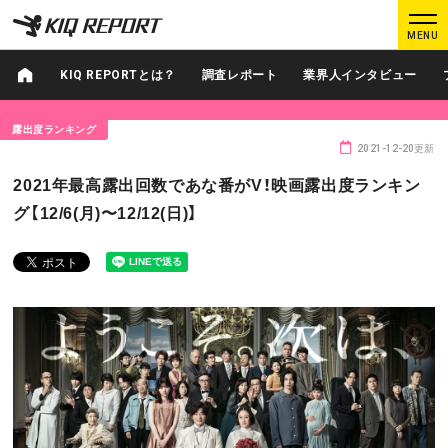
K
K
MENU
I
I
Q
Q
KIQ REPORTとは？
調査レポート
業界人インタビュー
R
R
E
E
露出度ランキング
P
P
2021-12-20更新
O
O
ログイン
新規登録
2021年最高露出回数であな番がV！映画露出度ランキン
R
R
グ【12/6(月)〜12/12(日)】
T
T
MAIN CONTENTS
調査レポート
業界人インタビュー
プロが見たこの映画
業界知恵袋
Podcast
データでヒット予報
KIQ REPORTとは?
運営会社