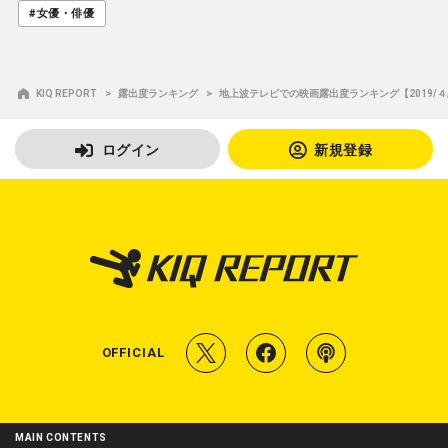
#女優・俳優
KIQ REPORT
露出度ランキング
地上波テレビでの映画露出度ランキング【2019/４/６
ログイン
新規登録
T
f
P
OFFICIAL
w
a
o
i
c
d
MAIN CONTENTS