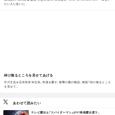
たい人に会いに..
M
O
R
E
砕け散るところを見せてあげる
中川大志＆石井杏奈 W主演。常識を覆す、衝撃の愛の物語。映画『砕け散るところ
を見せて..
あわせて読みたい
M
テレビ露出も「スパイダーマン」がV！映画露出度ラ..
O