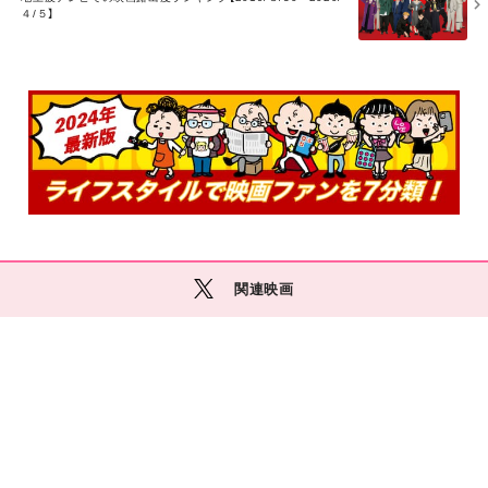
４/５】
R
E
関連映画
M
O
R
E