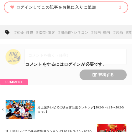
ログインしてこの記事をお気に入りに追加
1
#女優・俳優
#収益・集客
#映画館・シネコン
#傾向・動向
#邦画
#
コメントをするにはログインが必要です。
投稿する
COMMENT
M
地上波テレビでの映画露出度ランキング【2020/４/13〜2020/
O
４/19】
R
E
M
地上波テレビでの映画露出度ランキング【2019/３/30〜2020/
O