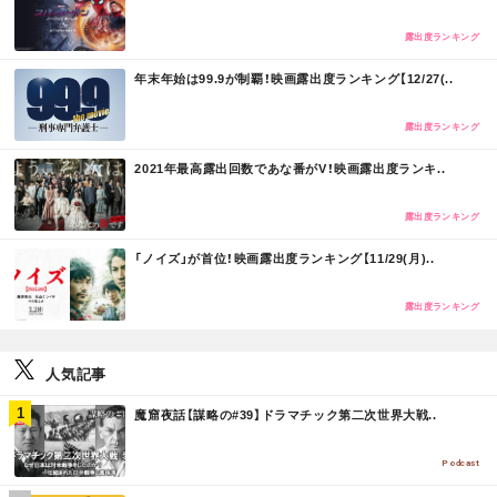
R
E
露出度ランキング
M
年末年始は99.9が制覇！映画露出度ランキング【12/27(..
O
R
E
露出度ランキング
M
2021年最高露出回数であな番がV！映画露出度ランキ..
O
R
E
露出度ランキング
M
「ノイズ」が首位！映画露出度ランキング【11/29(月)..
O
R
E
露出度ランキング
人気記事
M
魔窟夜話【謀略の#39】ドラマチック第二次世界大戦..
O
R
E
Podcast
M