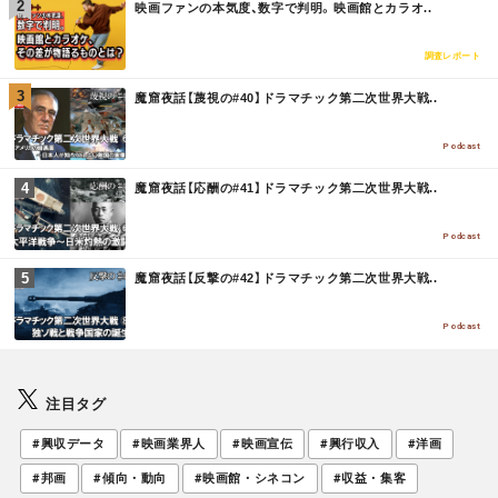
映画ファンの本気度、数字で判明。映画館とカラオ..
O
R
E
調査レポート
M
魔窟夜話【蔑視の#40】ドラマチック第二次世界大戦..
O
R
E
Podcast
M
魔窟夜話【応酬の#41】ドラマチック第二次世界大戦..
O
R
E
Podcast
M
魔窟夜話【反撃の#42】ドラマチック第二次世界大戦..
O
R
E
Podcast
注目タグ
#興収データ
#映画業界人
#映画宣伝
#興行収入
#洋画
#邦画
#傾向・動向
#映画館・シネコン
#収益・集客