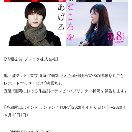
お問い合わせ
利用規約
プライバシーポリシー
関連リンク
T
OFFICIAL
【情報提供：プレコグ株式会社】
w
F
P
地上波テレビ（東京：6局）で露出された新作映画宣伝の情報を丸ごと
i
a
o
レポートするサービス「映露丸」。
直近1週間における作品別のテレビ・パブリシティ状況を報告します。
t
c
d
t
e
c
【番組露出ポイント ランキングTOP7】2020年４月６日（月）〜2020年
e
b
a
４月12日（日）
r
o
s