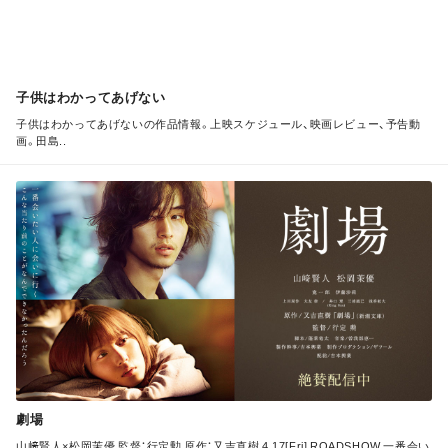
子供はわかってあげない
子供はわかってあげないの作品情報。上映スケジュール、映画レビュー、予告動
画。田島..
M
O
R
E
劇場
山﨑賢人×松岡茉優 監督：行定勲 原作：又吉直樹 4.17[Fri] ROADSHOW 一番会い