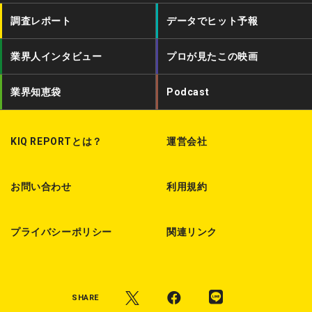
t
e
c
調査レポート
データでヒット予報
t
b
a
業界人インタビュー
プロが見たこの映画
e
o
s
r
o
t
業界知恵袋
Podcast
k
KIQ REPORTとは？
運営会社
お問い合わせ
利用規約
プライバシーポリシー
関連リンク
SHARE