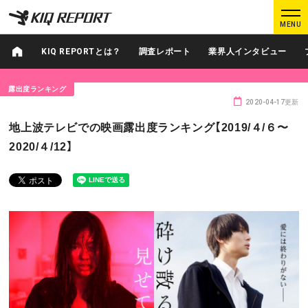
K
K
MENU
I
I
Q
Q
KIQ REPORTとは？
調査レポート
業界人インタビュー
R
R
E
E
露出度ランキング
P
P
2020-04-17更新
O
O
ログイン
新規登録
地上波テレビでの映画露出度ランキング【2019/４/６〜
R
R
2020/４/12】
T
T
MAIN CONTENTS
調査レポート
業界人インタビュー
プロが見たこの映画
業界知恵袋
Podcast
データでヒット予報
KIQ REPORTとは?
運営会社