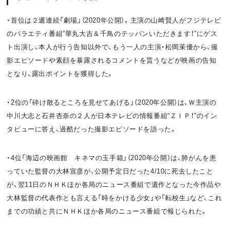
・首位は２週連続「劇場」（2020年公開）。主演の山崎賢人がフジテレビ
のバラエティ番組“華丸大吉＆千鳥のテッパンいただきます！”にゲス
ト出演し、本人が行う告知以外で、もう一人の主演・松岡茉優から、撮
影エピソードや素顔を暴露されるコメントを貰うなどが映画の告知
となり、露出ポイントを獲得した。
・2位の「砕け散るところを見せてあげる」（2020年公開）は、Ｗ主演の
中川大志と石井杏奈の２人が日本テレビの情報番組“ＺＩＰ！”のイン
タビューに答え、過酷だった撮影エピソードを語った。
・4位「海辺の映画館 キネマの玉手箱」（2020年公開）は、肺がんを患
っていた監督の大林宣彦が、公開予定日だった4/10に死去したこと
が、翌11日のＮＨＫほか各局のニュース番組で遺作となった今作品や
大林監督の代表作とも言える「時をかける少女」や「転校生」など、これ
までの功績と共にＮＨＫほか各局のニュース番組で報じられた。