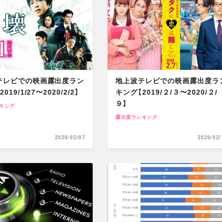
O
R
E
テレビでの映画露出度ラン
地上波テレビでの映画露出度ラ
019/1/27〜2020/2/2】
キング【2019/２/３〜2020/２/
９】
キング
露出度ランキング
2020/02/07
2020/02/
M
O
R
E