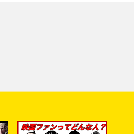
a
a
t
l
l
X
F
a
c
e
b