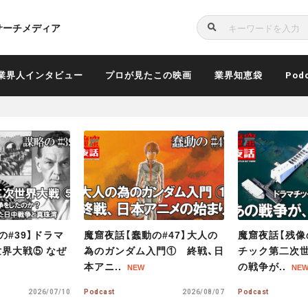
サーチメディア
検
索
業界人インタビュー
プロが見たこの映画
業界知恵袋
Pod
M
M
O
O
R
R
E
E
の#47】大人の
魔窟夜話【残像の#46】ドラマ
魔窟夜話【聖断
門① 終戦、日
チック第二次世界大戦⑫ あ
チック第二次
の戦争が..
本の敗戦..
NEW
2026/08/07
Podcast
2026/08/04
Podcast