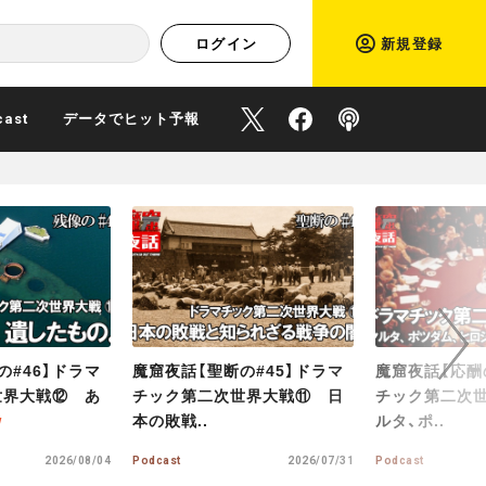
ログイン
新規登録
cast
データでヒット予報
O
O
P
M
M
f
f
o
O
O
R
R
f
f
d
E
E
次
i
i
c
へ
の#45】ドラマ
魔窟夜話【応酬の#44】ドラマ
魔窟夜話【正邪
世界大戦⑪ 日
チック第二次世界大戦⑩ ヤ
チック第二次
c
c
a
ルタ、ポ..
湾問題と..
i
i
s
2026/07/31
Podcast
2026/07/28
Podcast