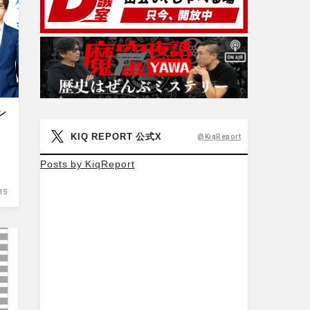
ン
KIQ REPORT 公式X
@KiqReport
Posts by KiqReport
15