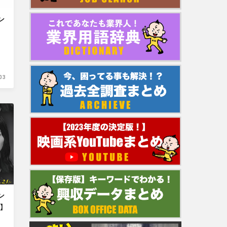
ン
03
ン
】