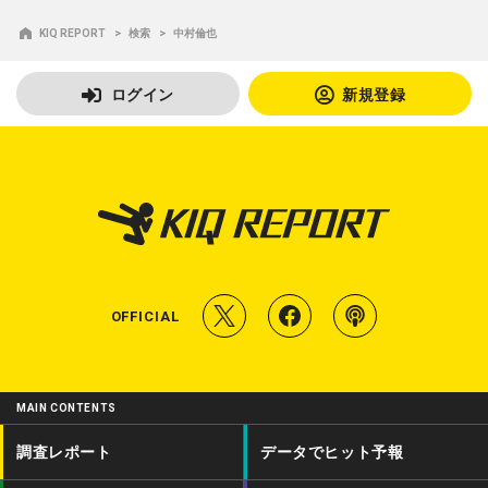
KIQ REPORT
検索
中村倫也
ログイン
新規登録
T
f
P
OFFICIAL
w
a
o
i
c
d
MAIN CONTENTS
t
e
c
調査レポート
データでヒット予報
t
b
a