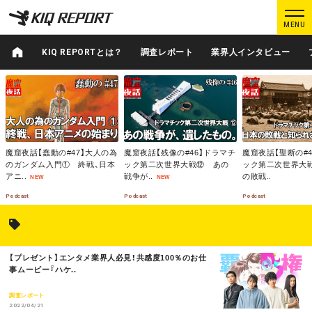
K
K
MENU
I
I
Q
Q
KIQ REPORTとは？
調査レポート
業界人インタビュー
R
R
M
E
E
M
M
O
O
O
P
P
R
R
R
O
O
E
E
E
ログイン
新規登録
R
R
T
T
魔窟夜話【蠢動の#47】大人の為
魔窟夜話【残像の#46】ドラマチ
魔窟夜話【聖断の#
のガンダム入門① 終戦、日本
ック第二次世界大戦⑫ あの
ック第二次世界大
MAIN CONTENTS
アニ..
戦争が..
の敗戦..
NEW
NEW
調査レポート
業界人インタビュー
Podcast
Podcast
Podcast
プロが見たこの映画
業界知恵袋
M
【プレゼント】エンタメ業界人必見！共感度100％のお仕
Podcast
データでヒット予報
O
事ムービー『ハケ..
R
E
調査レポート
2022/04/21
KIQ REPORTとは?
運営会社