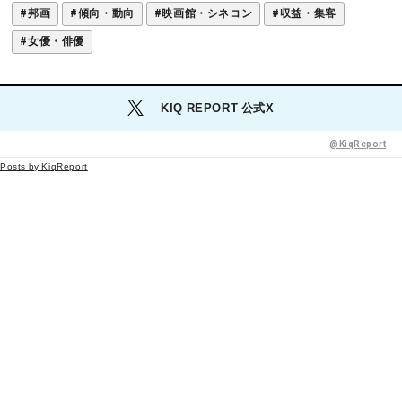
#邦画
#傾向・動向
#映画館・シネコン
#収益・集客
o
t
#女優・俳優
k
KIQ REPORT 公式X
@KiqReport
Posts by KiqReport