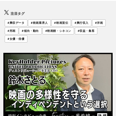
注目タグ
#興収データ
#映画業界人
#映画宣伝
#興行収入
#洋画
#邦画
#傾向・動向
#映画館・シネコン
#収益・集客
#女優・俳優