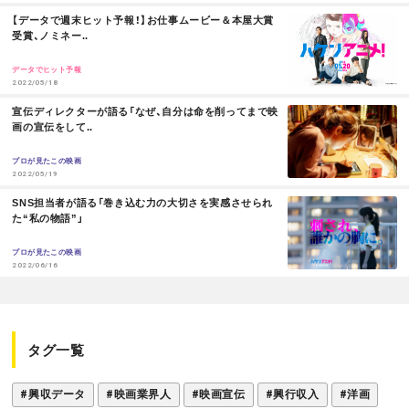
M
【データで週末ヒット予報！】お仕事ムービー＆本屋大賞
O
受賞、ノミネー..
お問い合わせ
利用規約
R
E
データでヒット予報
2022/05/18
プライバシーポリシー
関連リンク
M
宣伝ディレクターが語る「なぜ、自分は命を削ってまで映
O
画の宣伝をして..
R
E
プロが見たこの映画
T
OFFICIAL
2022/05/19
M
SNS担当者が語る「巻き込む力の大切さを実感させられ
w
F
P
O
た“私の物語”」
R
i
a
o
E
プロが見たこの映画
2022/06/16
t
c
d
t
e
c
タグ一覧
e
b
a
r
o
s
#興収データ
#映画業界人
#映画宣伝
#興行収入
#洋画