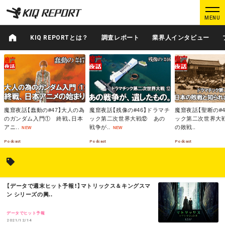
K
K
MENU
I
I
Q
Q
KIQ REPORTとは？
調査レポート
業界人インタビュー
R
R
M
E
E
M
M
O
O
O
P
P
R
R
R
O
O
E
E
E
ログイン
新規登録
R
R
T
T
魔窟夜話【蠢動の#47】大人の為
魔窟夜話【残像の#46】ドラマチ
魔窟夜話【聖断の#
のガンダム入門① 終戦、日本
ック第二次世界大戦⑫ あの
ック第二次世界大
MAIN CONTENTS
アニ..
戦争が..
の敗戦..
NEW
NEW
調査レポート
業界人インタビュー
Podcast
Podcast
Podcast
プロが見たこの映画
業界知恵袋
M
【データで週末ヒット予報！】マトリックス＆キングスマ
Podcast
データでヒット予報
O
ン シリーズの興..
R
E
データでヒット予報
2021/12/14
KIQ REPORTとは?
運営会社