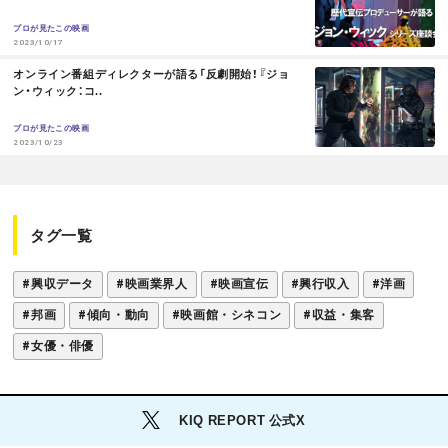
R
o
t
E
プロが見たこの映画
2023/10/17
k
M
オンライン番組ディレクターが語る「反劇開始！『ジョ
O
ン・ウィック：コ..
R
E
プロが見たこの映画
2023/10/23
タグ一覧
#興収データ
#映画業界人
#映画宣伝
#興行収入
#洋画
#邦画
#傾向・動向
#映画館・シネコン
#収益・集客
#女優・俳優
KIQ REPORT 公式X