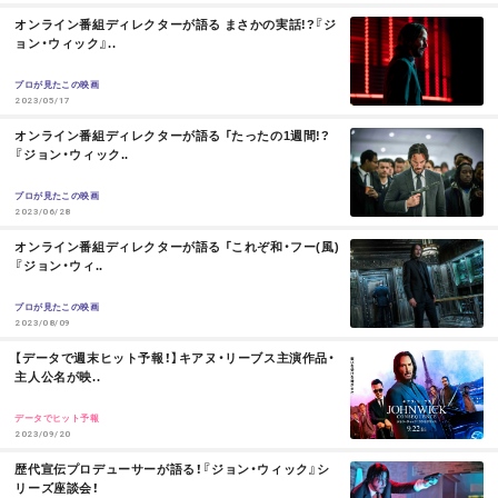
M
オンライン番組ディレクターが語る まさかの実話!?『ジ
O
ョン・ウィック』..
お問い合わせ
利用規約
R
E
プロが見たこの映画
2023/05/17
プライバシーポリシー
関連リンク
M
オンライン番組ディレクターが語る 「たったの1週間!?
O
『ジョン・ウィック..
R
E
プロが見たこの映画
T
OFFICIAL
2023/06/28
M
オンライン番組ディレクターが語る 「これぞ和・フー(風)
w
F
P
O
『ジョン・ウィ..
R
i
a
o
E
プロが見たこの映画
2023/08/09
t
c
d
M
【データで週末ヒット予報！】キアヌ・リーブス主演作品・
O
主人公名が映..
t
e
c
R
E
データでヒット予報
e
b
a
2023/09/20
M
歴代宣伝プロデューサーが語る！『ジョン・ウィック』シ
r
o
s
O
リーズ座談会！