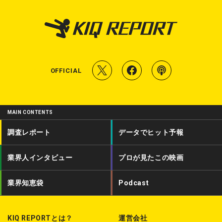
T
f
P
OFFICIAL
w
a
o
i
c
d
MAIN CONTENTS
t
e
c
調査レポート
データでヒット予報
t
b
a
業界人インタビュー
プロが見たこの映画
e
o
s
r
o
t
業界知恵袋
Podcast
k
KIQ REPORTとは？
運営会社