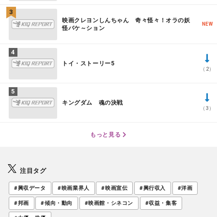
映画クレヨンしんちゃん 奇々怪々！オラの妖
NEW
怪バケ～ション
トイ・ストーリー5
（2）
キングダム 魂の決戦
（3）
もっと見る
注目タグ
#興収データ
#映画業界人
#映画宣伝
#興行収入
#洋画
#邦画
#傾向・動向
#映画館・シネコン
#収益・集客