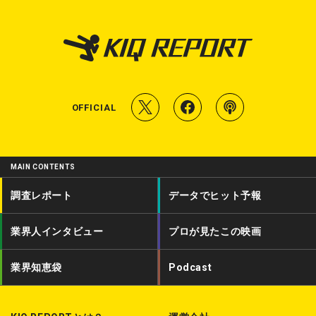
T
f
P
OFFICIAL
w
a
o
i
c
d
MAIN CONTENTS
t
e
c
調査レポート
データでヒット予報
t
b
a
業界人インタビュー
プロが見たこの映画
e
o
s
r
o
t
業界知恵袋
Podcast
k