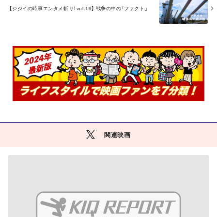
O
【ジジイの時事エンタメ斬り！vol.19】 戦争の中の「ファクト」
R
E
関連映画
M
O
R
E