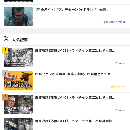
M
【完全ガイド】『プレデター：バッドランド』公開..
O
R
E
プロが見たこの映画
人気記事
M
魔窟夜話【謀略の#39】ドラマチック第二次世界大戦..
O
R
E
Podcast
M
映画ファンの本気度、数字で判明。映画館とカラオ..
O
R
E
調査レポート
M
魔窟夜話【蔑視の#40】ドラマチック第二次世界大戦..
O
R
E
Podcast
M
魔窟夜話【応酬の#41】ドラマチック第二次世界大戦..
O
R