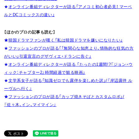
★
オンライン番組ディレクターが語る「アメコミ初心者必見！ マーベ
ルとDCコミックスの違い」
【ほかのプロの記事も読む】
★
韓国ドラマファンが嘆く「私は韓国ドラマを嫌いになりたい」
★
ファッションのプロが語る「「無関心な知恵より、情熱的な狂気の方
がいい」引退宣言のグザヴィエ・ドランに告ぐ」
★
オンライン番組ディレクターが語る 「たったの1週間!?『ジョン・ウ
ィック：チャプター2』時間経過で観る映画」
★
文学系女子が語る「知識ゼロでも露伴を楽しめた訳」/『岸辺露伴 ル
ーヴルへ行く』
★
ファッションのプロが語る「カップ焼きそばとカスタムロボ」/
『佐々木、イン、マイマイン』