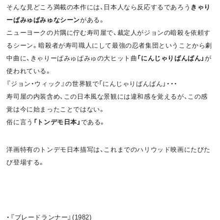
そんな見どころ満載の本作には、日本人なら反応するであろう
きゃり
ーぱみゅぱみゅなシーン
がある。
ニューヨークの片隅に佇む寿司屋で、裁定人がジョンの暗殺を依頼す
るシーン。暗殺者が寿司職人にして最強の忍者集団ということから劇
中曲に、きゃりーぱみゅぱみゅの大ヒット曲
「にんじゃりばんばん」
が
使われている。
『ジョン・ウィック』の世界観で「にんじゃりばんばん」・・・
寿司屋の内装含め、この日本風な景観には違和感を覚えるが、この感
覚は今に始まったことではない。
俗に言う
「トンデモ日本」
である。
洋画特有のトンデモ日本描写は、これまでのハリウッド映画にたびた
び登場する。
・『ブレードランナー』(1982)