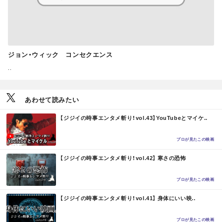
ジョン・ウィック コンセクエンス
..
あわせて読みたい
M
【ジジイの時事エンタメ斬り！vol.43】YouTubeとマイケ..
O
R
E
プロが見たこの映画
M
【ジジイの時事エンタメ斬り！vol.42】 寒さの恐怖
O
R
E
プロが見たこの映画
M
【ジジイの時事エンタメ斬り！vol.41】 身体にいい映..
O
R
E
プロが見たこの映画