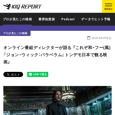
K
K
MENU
I
I
Q
Q
プロが見たこの映画
業界知恵袋
Podcast
データでヒット予報
R
R
E
E
プロが見たこの映画
P
P
2023-08-09更新
O
O
ログイン
新規登録
オンライン番組ディレクターが語る 「これぞ和・フー(風)
R
R
『ジョン・ウィック：パラベラム』トンデモ日本で観る映
T
T
画」
MAIN CONTENTS
調査レポート
業界人インタビュー
プロが見たこの映画
業界知恵袋
Podcast
データでヒット予報
KIQ REPORTとは?
運営会社