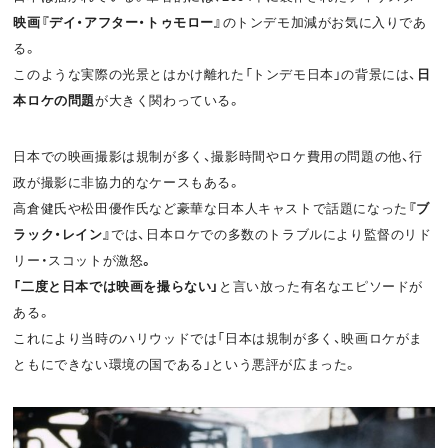
映画『デイ・アフター・トゥモロー』
のトンデモ加減がお気に入りであ
る。
このような実際の光景とはかけ離れた「トンデモ日本」の背景には、
日
本ロケの問題
が大きく関わっている。
日本での映画撮影は規制が多く、撮影時間やロケ費用の問題の他、行
政が撮影に非協力的なケースもある。
高倉健氏や松田優作氏など豪華な日本人キャストで話題になった
『ブ
ラック・レイン』
では、日本ロケでの多数のトラブルにより監督のリド
リー・スコットが激怒
。
「二度と日本では映画を撮らない」
と言い放った有名なエピソードが
ある。
これにより当時のハリウッドでは「日本は規制が多く、映画ロケがま
ともにできない環境の国である」という悪評が広まった。