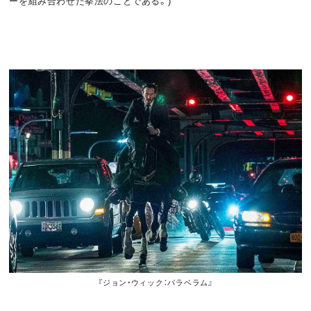
ーを組み合わせた拳法のことである。)
o
t
k
『
ジョン・ウィック：パラベラム』