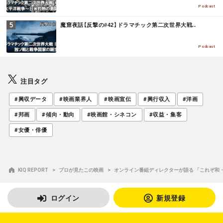
E
Podcast
M
魔窟夜話【反撃の#42】ドラマチック第二次世界大戦..
O
R
E
Podcast
注目タグ
#興収データ
#映画業界人
#映画宣伝
#興行収入
#洋画
#邦画
#傾向・動向
#映画館・シネコン
#収益・集客
#女優・俳優
KIQ REPORT
プロが見たこの映画
オンライン番組ディレクターが語る 「これぞ和
ログイン
新規登録