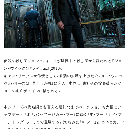
お問い合わせ
利用規約
プライバシーポリシー
関連リンク
T
OFFICIAL
伝説の殺し屋ジョン・ウィックが世界中の殺し屋から狙われる
『ジョ
w
F
P
ン・ウィック：パラベラム』
(2019)。
キアヌ・リーブスが俳優として、復活の狼煙を上げた『ジョン・ウィッ
i
a
o
ク』シリーズは、早くも3作目に突入。本作は、裏社会の掟を破ったジ
t
c
d
ョンの逃亡がメインに描かれる。
t
e
c
本シリーズの代名詞とも言える過剰なまでのアクションも大幅にア
e
b
a
ップデートされ「ガン・フー」「カー・フー」に続く「本・フー」「ナイ・フ
ー」「ドッグ・フー」まで登場する。(ちなみに「○・フー」とは、○とカンフ
r
o
s