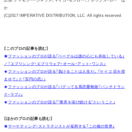
か
(C)2017 IMPERATIVE DISTRIBUTION, LLC. All rights reserved.
【このプロの記事を読む】
★
ファッションのプロが語る「ベーグルは誰の心にも存在している」
／『エブリシング・エブリウェア・オール・アット・ワンス』
★
ファッションのプロが語る「負けることは人生だ。『ケイコ 目を澄
ませて』と『百円の恋』」
★
ファッションのプロが語る「バグってる系恋愛映画『パンチドラン
ク・ラブ』」
★
ファッションのプロが語る「“善意を浴び続ける”ということ」
【ほかのプロの記事も読む】
★
マーケティング・ストラテジストが妄想する「この後の世界」