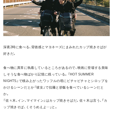
お問い合わせ
利用規約
プライバシーポリシー
関連リンク
深夜2時に食べる、背徳感とマヨネーズにまみれたカップ焼きそばが
T
OFFICIAL
好きだ。
w
F
P
食べ物に異常に執着しているところがあるので、映画に登場する美味
i
a
o
しそうな食べ物ばかり記憶に残っている。『HOT SUMMER
t
c
d
NIGHTS』で積み上がったワッフルの塔にビチャビチャとシロップを
かけるシーンだとか『彼女』で拉麺と炒飯を食べているシーンだと
t
e
c
か。
e
b
a
『佐々木、イン、マイマイン』はカップ焼きそばだ。佐々木は言う、「カ
ップ焼きそば、くそうめえよ…」と。
r
o
s