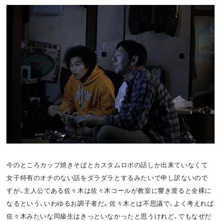
今のところカップ焼きそばとカスタムロボの話しか出来ていなくて
女子特有のオチのない話をダラダラとするみたいで申し訳ないので
すが、主人公である佐々木は佐々木コールが教室に響き渡ると全裸に
なるという、いわゆるお調子者だ。佐々木とは不思議で、よく考えれば
佐々木みたいな同級生はきっといなかったと思うけれど、でもなぜだ