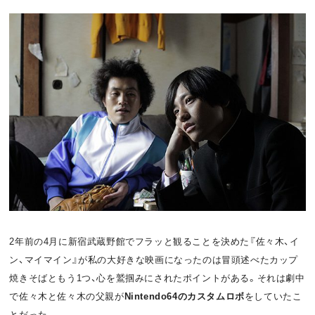
o
t
k
2年前の4月に新宿武蔵野館でフラッと観ることを決めた『佐々木、イ
ン、マイマイン』が私の大好きな映画になったのは冒頭述べたカップ
焼きそばともう1つ、心を鷲掴みにされたポイントがある。それは劇中
で佐々木と佐々木の父親が
Nintendo64のカスタムロボ
をしていたこ
とだった。