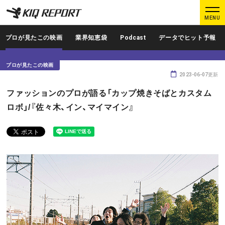
K
K
MENU
I
I
Q
Q
プロが見たこの映画
業界知恵袋
Podcast
データでヒット予報
R
R
E
E
プロが見たこの映画
P
P
2023-06-07更新
O
O
ログイン
新規登録
ファッションのプロが語る「カップ焼きそばとカスタム
R
R
ロボ」/『佐々木、イン、マイマイン』
T
T
MAIN CONTENTS
調査レポート
業界人インタビュー
プロが見たこの映画
業界知恵袋
Podcast
データでヒット予報
KIQ REPORTとは?
運営会社