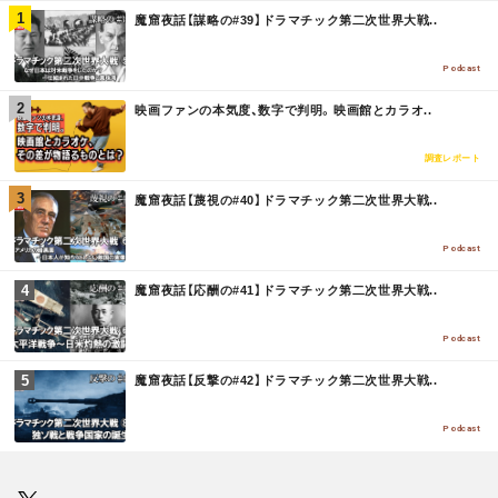
M
魔窟夜話【謀略の#39】ドラマチック第二次世界大戦..
O
R
E
Podcast
M
映画ファンの本気度、数字で判明。映画館とカラオ..
O
R
E
調査レポート
M
魔窟夜話【蔑視の#40】ドラマチック第二次世界大戦..
O
R
E
Podcast
M
魔窟夜話【応酬の#41】ドラマチック第二次世界大戦..
O
R
E
Podcast
M
魔窟夜話【反撃の#42】ドラマチック第二次世界大戦..
O
R
E
Podcast