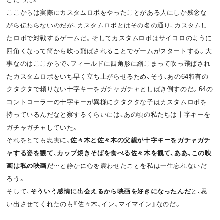
ここからは実際にカスタムロボをやったことがある人にしか残念な
がら伝わらないのだが、カスタムロボとはその名の通り、カスタムし
たロボで対戦するゲームだ。そしてカスタムロボはサイコロのように
四角くなって筒から吹っ飛ばされることでゲームがスタートする。大
事なのはここからで、フィールドに四角形に縮こまって吹っ飛ばされ
たカスタムロボをいち早く立ち上がらせるため、そう、あの64特有の
クタクタで頼りない十字キーをガチャガチャとしばき倒すのだ。64の
コントローラーの十字キーが異様にクタクタな子はカスタムロボを
持っているんだなと察するくらいには、あの頃の私たちは十字キーを
ガチャガチャしていた。
それをとても忠実に、
佐々木と佐々木の父親が十字キーをガチャガチ
ャする姿を観て、カップ焼きそばを食べる佐々木を観て、ああ、この映
画は私の映画だ
…と静かに心を震わせたことを私は一生忘れないだ
ろう。
そして、
そういう感情に出会えるから映画を好きになったんだ
と、思
い出させてくれたのも『佐々木、イン、マイマイン』なのだ。