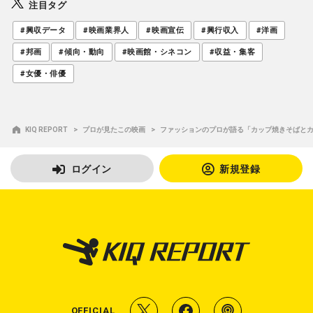
注目タグ
#興収データ
#映画業界人
#映画宣伝
#興行収入
#洋画
#邦画
#傾向・動向
#映画館・シネコン
#収益・集客
#女優・俳優
KIQ REPORT
プロが見たこの映画
ファッションのプロが語る「カップ焼きそばとカ
ログイン
新規登録
T
f
P
OFFICIAL