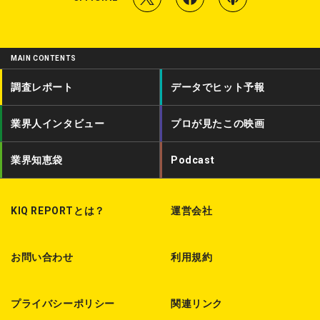
w
a
o
i
c
d
MAIN CONTENTS
t
e
c
調査レポート
データでヒット予報
t
b
a
業界人インタビュー
プロが見たこの映画
e
o
s
r
o
t
業界知恵袋
Podcast
k
KIQ REPORTとは？
運営会社
お問い合わせ
利用規約
プライバシーポリシー
関連リンク