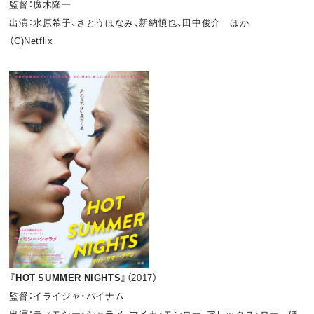
監督：廣木隆一
出演：水原希子、さとうほなみ、新納慎也、田中俊介 ほか
（C)Netflix
『HOT SUMMER NIGHTS』
（2017）
監督：イライジャ・バイナム
出演：ティモシー・シャラメ、マイカ・モンロー、アレックス・ロー ほ