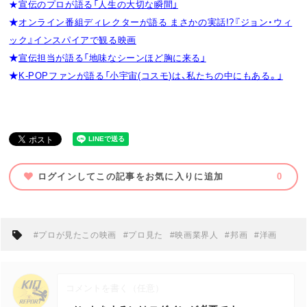
★
宣伝のプロが語る「人生の大切な瞬間」
★
オンライン番組ディレクターが語る まさかの実話!?『ジョン・ウィ
ック』インスパイアで観る映画
★
宣伝担当が語る「地味なシーンほど胸に来る」
★
K-POPファンが語る「小宇宙(コスモ)は、私たちの中にもある。」
ログインしてこの記事をお気に入りに追加
0
#プロが見たこの映画
#プロ見た
#映画業界人
#邦画
#洋画