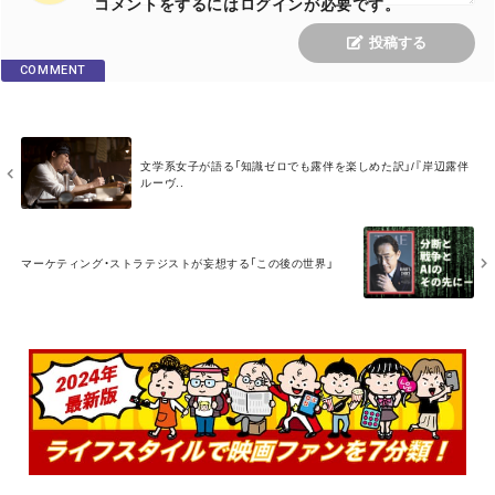
コメントをするにはログインが必要です。
投稿する
COMMENT
M
文学系女子が語る「知識ゼロでも露伴を楽しめた訳」/『岸辺露伴
O
ルーヴ..
R
E
M
O
マーケティング・ストラテジストが妄想する「この後の世界」
R
E