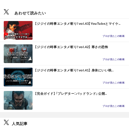
あわせて読みたい
M
【ジジイの時事エンタメ斬り！vol.43】YouTubeとマイケ..
O
R
E
プロが見たこの映画
M
【ジジイの時事エンタメ斬り！vol.42】 寒さの恐怖
O
R
E
プロが見たこの映画
M
【ジジイの時事エンタメ斬り！vol.41】 身体にいい映..
O
R
E
プロが見たこの映画
M
【完全ガイド】『プレデター：バッドランド』公開..
O
R
E
プロが見たこの映画
人気記事