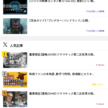
【ジジイの時事エンタメ斬り！vol.41】 身体にいい映..
O
R
E
プロが見たこの映画
M
【完全ガイド】『プレデター：バッドランド』公開..
O
R
E
プロが見たこの映画
人気記事
M
魔窟夜話【謀略の#39】ドラマチック第二次世界大戦..
O
R
E
Podcast
M
映画ファンの本気度、数字で判明。映画館とカラオ..
O
R
E
調査レポート
M
魔窟夜話【蔑視の#40】ドラマチック第二次世界大戦..
O
R
E
Podcast