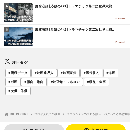
M
魔窟夜話【応酬の#41】ドラマチック第二次世界大戦..
O
R
E
Podcast
M
魔窟夜話【反撃の#42】ドラマチック第二次世界大戦..
O
R
E
Podcast
注目タグ
#興収データ
#映画業界人
#映画宣伝
#興行収入
#洋画
#邦画
#傾向・動向
#映画館・シネコン
#収益・集客
#女優・俳優
KIQ REPORT
プロが見たこの映画
ファッションのプロが語る「バグってる系恋愛