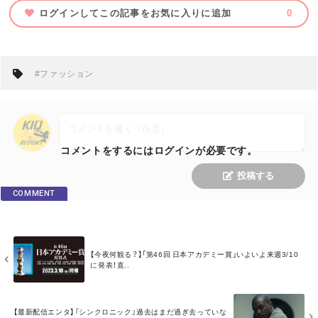
ログインしてこの記事をお気に入りに追加
0
#ファッション
コメントをするにはログインが必要です。
投稿する
COMMENT
M
【今夜何観る？】「第46回 日本アカデミー賞」いよいよ来週3/10
O
に発表！直..
R
E
M
【最新配信エンタ】『シンクロニック』過去はまだ過ぎ去っていな
O