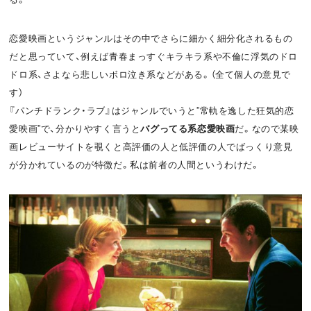
o
t
恋愛映画というジャンルはその中でさらに細かく細分化されるもの
k
だと思っていて、例えば青春まっすぐキラキラ系や不倫に浮気のドロ
ドロ系、さよなら悲しいボロ泣き系などがある。（全て個人の意見で
す）
『パンチドランク・ラブ』はジャンルでいうと”常軌を逸した狂気的恋
愛映画”で、分かりやすく言うと
バグってる系恋愛映画
だ。なので某映
画レビューサイトを覗くと高評価の人と低評価の人でばっくり意見
が分かれているのが特徴だ。私は前者の人間というわけだ。