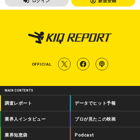
ログイン
新規登録
T
f
P
OFFICIAL
w
a
o
i
c
d
MAIN CONTENTS
t
e
c
調査レポート
データでヒット予報
t
b
a
業界人インタビュー
プロが見たこの映画
e
o
s
r
o
t
業界知恵袋
Podcast