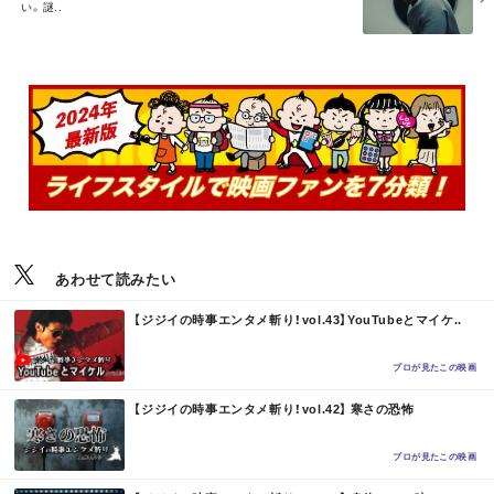
い。謎..
R
E
あわせて読みたい
M
【ジジイの時事エンタメ斬り！vol.43】YouTubeとマイケ..
O
R
E
プロが見たこの映画
M
【ジジイの時事エンタメ斬り！vol.42】 寒さの恐怖
O
R
E
プロが見たこの映画
M