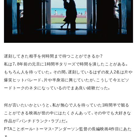
お問い合わせ
利用規約
プライバシーポリシー
関連リンク
遅刻してきた相手を何時間まで待つことができるか？
T
OFFICIAL
私は7、8年前の元旦に1時間半タリーズで時間を潰したことがある。
w
F
P
もちろん人を待っていた。その間、遅刻しているはずの友人2名は片や
爆笑ヒットパレード、片や半身浴に興じていたが、こうして今エピソ
i
a
o
ードトークのネタになっているのでまあ良い経験だった。
t
c
d
何が言いたいかというと、私が無心で人を待っていた1時間半で観る
t
e
c
ことができる映画が世の中にはたくさんあって、その中でも大好きな
e
b
a
作品が『パンチドランク・ラブ』だ。
PTAことポール・トーマス・アンダーソン監督の長編映画4作目にあた
r
o
s
る。