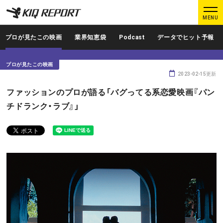
K
K
MENU
I
I
Q
Q
プロが見たこの映画
業界知恵袋
Podcast
データでヒット予報
R
R
E
E
プロが見たこの映画
P
P
2023-02-15更新
O
O
ログイン
新規登録
ファッションのプロが語る「バグってる系恋愛映画『パン
R
R
チドランク・ラブ』」
T
T
MAIN CONTENTS
調査レポート
業界人インタビュー
プロが見たこの映画
業界知恵袋
Podcast
データでヒット予報
KIQ REPORTとは?
運営会社