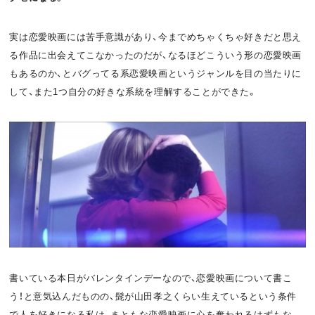
実は恋愛映画には苦手意識があり、今までめちゃくちゃ好きだと思え
る作品に出会えてこなかったのだが、なるほどこういう形の恋愛映画
もあるのか、とバグってる系恋愛映画というジャンルを目の当たりに
して、また1つ自分の好きな系統を理解することができた。
書いている本日がバレンタインデーなので、恋愛映画について書こ
う！と意気込んだものの、髭が山田孝之くらい生えているという条件
で人を好きになる私は、まともな恋愛映画に心を奪われるはずもな