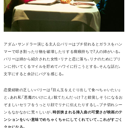
アダム・サンドラー演じる主人公バリーはブチ切れるとガラスをハン
マーで叩き割ったり物を破壊したりする癇癪持ちで7人の姉がいる。
バリーは姉から紹介された女性・リナと恋に落ち、リナのためにプリ
ンに付いてくるマイルを貯めてハワイに行こうとする、そんな話だ。
文字にすると余計にバグを感じる。
恋愛経験の乏しいバリーは「目ん玉をえぐり出して食べちゃいたい」
と、あれ私『悪魔のいけにえ』観てたんだっけ？と錯覚しそうになるお
ぞましいセリフをうっとり顔でリナに伝えたりするし、ブチ切れシー
ンもなかなかに荒々しいが、
時折挟まれる挿入曲の可愛さが映画のテ
ンションをいい意味でめちゃくちゃにしてくれていて、これがすごく
クセになる。