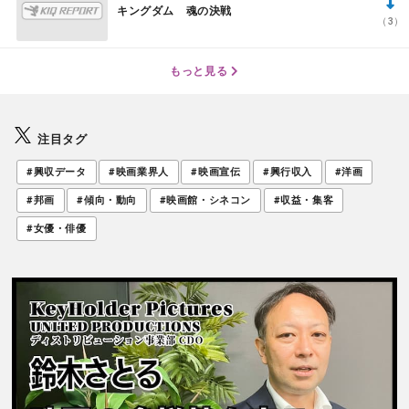
キングダム 魂の決戦
（3）
もっと見る
注目タグ
#興収データ
#映画業界人
#映画宣伝
#興行収入
#洋画
#邦画
#傾向・動向
#映画館・シネコン
#収益・集客
#女優・俳優