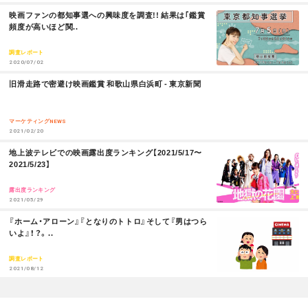
M
映画ファンの都知事選への興味度を調査!! 結果は｢鑑賞
O
頻度が高いほど関..
お問い合わせ
利用規約
R
E
調査レポート
2020/07/02
プライバシーポリシー
関連リンク
M
旧滑走路で密避け映画鑑賞 和歌山県白浜町 - 東京新聞
O
R
E
マーケティングNEWS
T
OFFICIAL
2021/02/20
M
地上波テレビでの映画露出度ランキング【2021/5/17〜
w
F
P
O
2021/5/23】
R
i
a
o
E
露出度ランキング
2021/05/29
t
c
d
M
『ホーム・アローン』『となりのトトロ』そして『男はつら
O
いよ』！？。..
t
e
c
R
E
調査レポート
e
b
a
2021/08/12
r
o
s