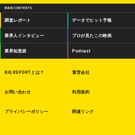
i
c
d
MAIN CONTENTS
t
e
c
調査レポート
データでヒット予報
t
b
a
業界人インタビュー
プロが見たこの映画
e
o
s
r
o
t
業界知恵袋
Podcast
k
KIQ REPORTとは？
運営会社
お問い合わせ
利用規約
プライバシーポリシー
関連リンク