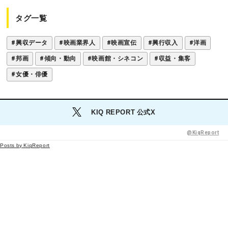
o
t
タグ一覧
k
#興収データ
#映画業界人
#映画宣伝
#興行収入
#洋画
#邦画
#傾向・動向
#映画館・シネコン
#収益・集客
#女優・俳優
KIQ REPORT 公式X
@KiqReport
Posts by KiqReport