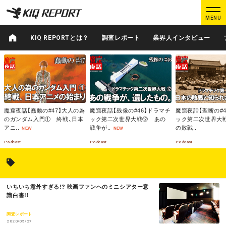
K
K
MENU
I
I
Q
Q
KIQ REPORTとは？
調査レポート
業界人インタビュー
R
R
M
E
E
M
M
O
O
O
P
P
R
R
R
O
O
E
E
E
ログイン
新規登録
R
R
T
T
魔窟夜話【蠢動の#47】大人の為
魔窟夜話【残像の#46】ドラマチ
魔窟夜話【聖断の#
のガンダム入門① 終戦、日本
ック第二次世界大戦⑫ あの
ック第二次世界大
MAIN CONTENTS
アニ..
戦争が..
の敗戦..
NEW
NEW
調査レポート
業界人インタビュー
Podcast
Podcast
Podcast
プロが見たこの映画
業界知恵袋
M
いちいち意外すぎる!? 映画ファンへのミニシアター意
Podcast
データでヒット予報
O
識白書!!
R
E
調査レポート
2020/05/27
KIQ REPORTとは?
運営会社