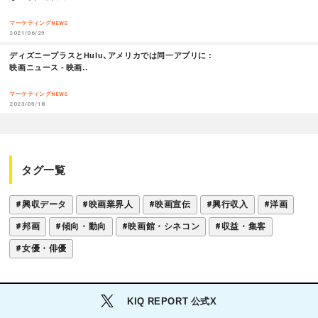
R
E
マーケティングNEWS
2021/06/29
M
ディズニープラスとHulu、アメリカでは同一アプリに :
O
映画ニュース - 映画..
R
E
マーケティングNEWS
2023/05/18
タグ一覧
#興収データ
#映画業界人
#映画宣伝
#興行収入
#洋画
#邦画
#傾向・動向
#映画館・シネコン
#収益・集客
#女優・俳優
KIQ REPORT 公式X