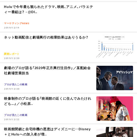
M
Huluで今年最も観られたドラマ、映画、アニメ、バラエテ
O
ィー番組は？ - @DI..
お問い合わせ
利用規約
R
E
マーケティングNEWS
2019/12/19
プライバシーポリシー
関連リンク
M
ネット動画配信と劇場興行の相乗効果はありうるか？
O
R
E
調査レポート
T
OFFICIAL
2019/12/20
M
劇場のプロが語る「2020年正月興行注目作」／某配給会
w
F
P
O
社劇場営業担当
R
i
a
o
E
プロが見たこの映画
2019/12/20
t
c
d
M
映像制作のプロが語る「映画館の近くに住んでみたけれ
O
ども...」／小松原..
t
e
c
R
E
プロが見たこの映画
e
b
a
2019/12/22
M
映画館閉鎖と自宅待機の恩恵はディズニーに…Disney
r
o
s
O
＋とHuluへの加入者が増..