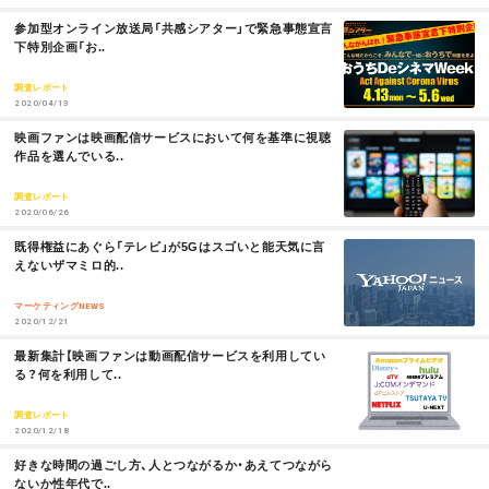
M
参加型オンライン放送局「共感シアター」で緊急事態宣言
O
下特別企画「お..
R
E
調査レポート
2020/04/13
M
映画ファンは映画配信サービスにおいて何を基準に視聴
O
作品を選んでいる..
R
E
調査レポート
2020/06/26
M
既得権益にあぐら「テレビ」が5Gはスゴいと能天気に言
O
えないザマミロ的..
R
E
マーケティングNEWS
2020/12/21
M
最新集計【映画ファンは動画配信サービスを利用してい
O
る？何を利用して..
R
E
調査レポート
2020/12/18
M
好きな時間の過ごし方、人とつながるか・あえてつながら
O
ないか性年代で..