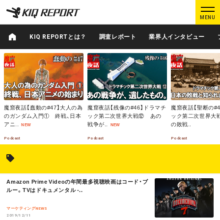
K
K
MENU
I
I
Q
Q
KIQ REPORTとは？
調査レポート
業界人インタビュー
R
R
M
E
E
M
M
O
O
O
P
P
R
R
R
O
O
E
E
E
ログイン
新規登録
R
R
T
T
魔窟夜話【蠢動の#47】大人の為
魔窟夜話【残像の#46】ドラマチ
魔窟夜話【聖断の#
のガンダム入門① 終戦、日本
ック第二次世界大戦⑫ あの
ック第二次世界大
MAIN CONTENTS
アニ..
戦争が..
の敗戦..
NEW
NEW
調査レポート
業界人インタビュー
Podcast
Podcast
Podcast
プロが見たこの映画
業界知恵袋
M
Amazon Prime Videoの年間最多視聴映画はコード・ブ
Podcast
データでヒット予報
O
ルー。TVはドキュメンタル -..
R
E
マーケティングNEWS
2019/12/11
KIQ REPORTとは?
運営会社