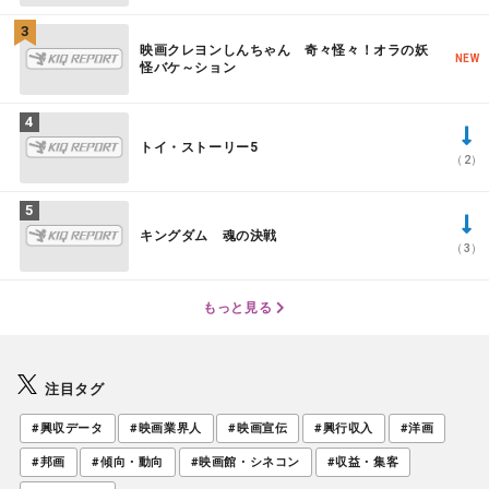
映画クレヨンしんちゃん 奇々怪々！オラの妖
NEW
怪バケ～ション
トイ・ストーリー5
（2）
キングダム 魂の決戦
（3）
もっと見る
注目タグ
#興収データ
#映画業界人
#映画宣伝
#興行収入
#洋画
#邦画
#傾向・動向
#映画館・シネコン
#収益・集客