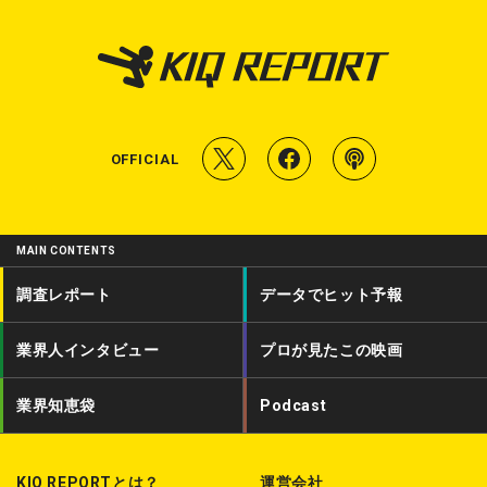
T
f
P
OFFICIAL
w
a
o
i
c
d
MAIN CONTENTS
t
e
c
調査レポート
データでヒット予報
t
b
a
業界人インタビュー
プロが見たこの映画
e
o
s
r
o
t
業界知恵袋
Podcast
k
KIQ REPORTとは？
運営会社