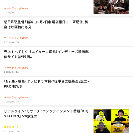
R
o
t
E
マーケティングNEWS
2020/04/07
k
M
想田和弘監督「精神0」5月2日劇場公開日に一斉配信、料
O
金は映画館にも分..
R
E
マーケティングNEWS
2020/04/08
M
売上すべてをクリエイターに還元！インディーズ映画配
O
信サイトは“映画..
R
E
マーケティングNEWS
2020/04/16
M
「Netflix 映画・テレビドラマ制作従事者支援基金」設立 -
O
PRONEWS
R
E
マーケティングNEWS
2020/05/22
M
リアルタイム・リサーチ・エンタテインメント番組「KIQ
O
STATION」 5/8放送の..
R
E
調査レポート
2020/05/08