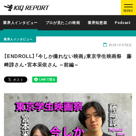
K
K
MENU
I
I
Q
Q
業界人インタビュー
プロが見たこの映画
業界知恵袋
Podcast
R
R
E
E
業界人インタビュー
P
P
2024-10-07更新
O
O
ログイン
新規登録
【ENDROLL】「今しか撮れない映画」東京学生映画祭 藤
R
R
﨑諄さん・宮本采依さん ～前編～
T
T
MAIN CONTENTS
調査レポート
業界人インタビュー
プロが見たこの映画
業界知恵袋
Podcast
データでヒット予報
KIQ REPORTとは?
運営会社