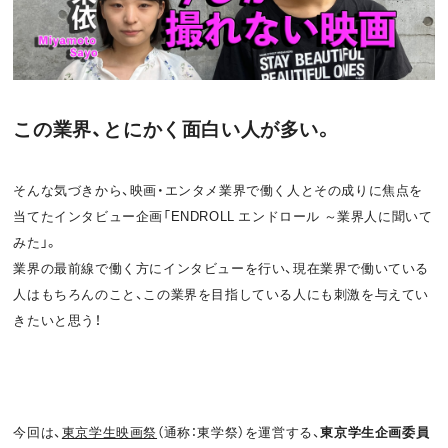
お問い合わせ
利用規約
プライバシーポリシー
関連リンク
この業界、とにかく面白い人が多い。
T
そんな気づきから、映画・エンタメ業界で働く人とその成りに焦点を
OFFICIAL
当てたインタビュー企画「ENDROLL エンドロール ～業界人に聞いて
w
F
P
みた」。
業界の最前線で働く方にインタビューを行い、現在業界で働いている
i
a
o
人はもちろんのこと、この業界を目指している人にも刺激を与えてい
t
c
d
きたいと思う！
t
e
c
e
b
a
r
o
s
今回は、
東京学生映画祭
（通称：東学祭）を運営する、
東京学生企画委員