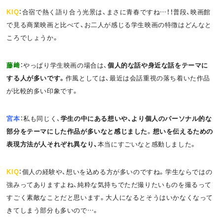
KIQ
：合宿で熱く語り合う光景は、まさに青春ですね…！！普段、映画館
で見る商業映画と比べて、お二人が感じる学生映画の特徴はどんなと
ころでしょうか。
藤﨑
：やっぱり学生映画の場合は、
個人的な話や身近な話をテーマに
する人が多いです。
作風としては、最近は会話重視の落ち着いた作品
が比較的多い印象です。
宮本
：私も同じく、
学生の中にある想いや、より個人のパーソナル的な
部分をテーマにした作品が多いなと感じました
。
想いを伝えるための
表現方法が人それぞれ異なり、
本当にすごいなと感動しました。
KIQ
：個人の経験や、想いを込める方が多いのですね。学生ならではの
強みってありますよね、純粋な気持ちでただ撮りたいものを撮るって
すごく素敵なことだと思います。大人になるとそうはいかなくなって
きてしまう部分も多いので…。