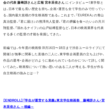
会の代表 藤﨑諄さんと広報 宮本采依さん
にインタビュー！東学祭と
o
t
は、日本で最も長い歴史を持ち、企画・運営も全て学生のみで行ってい
k
る、国内最大規模の学生映画祭である。これまで、『EUREKA』の青山
真治監督、『君に届け』の熊澤尚人監督、『君の膵臓を食べたい』の月川
翔監督、『溺れるナイフ』の山戸結稀監督など、日本の映画業界を代表
する多くの監督の才能を発掘してきた。
前編では、今年度の映画祭（8月16日〜18日まで渋谷ユーロライブにて
開催）が無事に閉幕した直後の二人に、東学祭企画委員の立ち上げや、
作品の選考・企画がどのように進められているのかについて詳しく聞
いてみた。映画祭について熱い思いのある二人が考える、学生が作る
自主映画の強みとは…？
【ENDROLL】「学生が運営する意義」東京学生映画祭 藤﨑諄さん・宮
本采依さん ～後編～