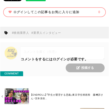
ログインしてこの記事をお気に入りに追加
0
#映画業界人
#業界人インタビュー
コメントをするにはログインが必要です。
投稿する
COMMENT
M
【ENDROLL】「学生が運営する意義」東京学生映画祭 藤﨑諄さ
O
ん・宮本采依..
R
E