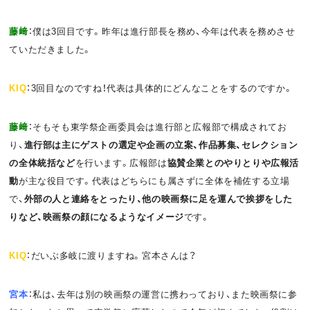
藤﨑
：僕は3回目です。昨年は進行部長を務め、今年は代表を務めさせ
ていただきました。
KIQ
：3回目なのですね！代表は具体的にどんなことをするのですか。
藤﨑
：そもそも東学祭企画委員会は進行部と広報部で構成されてお
り、
進行部は主にゲストの選定や企画の立案、作品募集、セレクション
の全体統括など
を行います。広報部は
協賛企業とのやりとりや広報活
動
が主な役目です。代表はどちらにも属さずに全体を補佐する立場
で、
外部の人と連絡をとったり、他の映画祭に足を運んで挨拶をした
りなど、映画祭の顔になるようなイメージ
です。
KIQ
：だいぶ多岐に渡りますね。宮本さんは？
宮本
：私は、去年は別の映画祭の運営に携わっており、また映画祭に参