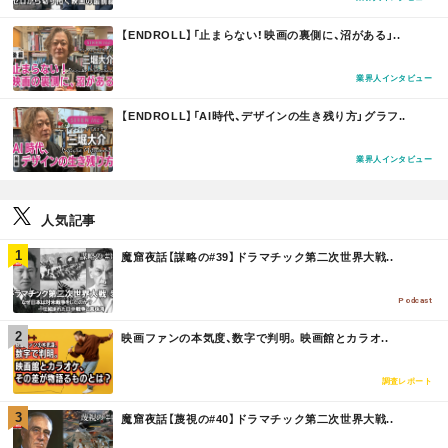
M
【ENDROLL】「止まらない！映画の裏側に、沼がある」..
O
R
E
業界人インタビュー
M
【ENDROLL】「AI時代、デザインの生き残り方」グラフ..
O
R
E
業界人インタビュー
人気記事
M
魔窟夜話【謀略の#39】ドラマチック第二次世界大戦..
O
R
E
Podcast
M
映画ファンの本気度、数字で判明。映画館とカラオ..
O
R
E
調査レポート
M
魔窟夜話【蔑視の#40】ドラマチック第二次世界大戦..
O
R