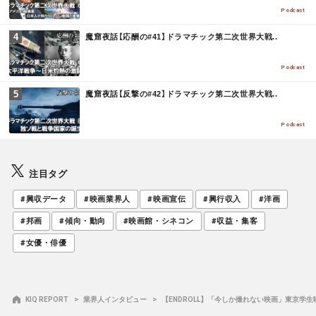
E
Podcast
M
魔窟夜話【応酬の#41】ドラマチック第二次世界大戦..
O
R
E
Podcast
M
魔窟夜話【反撃の#42】ドラマチック第二次世界大戦..
O
R
E
Podcast
注目タグ
#興収データ
#映画業界人
#映画宣伝
#興行収入
#洋画
#邦画
#傾向・動向
#映画館・シネコン
#収益・集客
#女優・俳優
KIQ REPORT
業界人インタビュー
【ENDROLL】「今しか撮れない映画」東京学