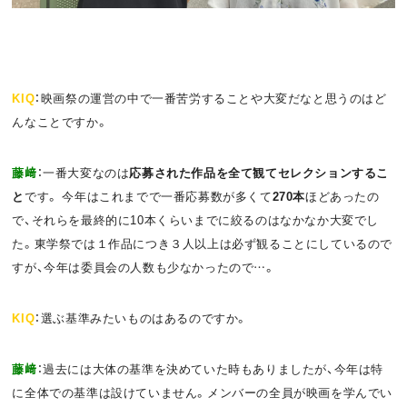
KIQ
：映画祭の運営の中で一番苦労することや大変だなと思うのはど
んなことですか。
藤﨑
：一番大変なのは
応募された作品を全て観てセレクションするこ
と
です。 今年はこれまでで一番応募数が多くて
270本
ほどあったの
で、それらを最終的に10本くらいまでに絞るのはなかなか大変でし
た。東学祭では１作品につき３人以上は必ず観ることにしているので
すが、今年は委員会の人数も少なかったので…。
KIQ
：選ぶ基準みたいものはあるのですか。
藤﨑
：過去には大体の基準を決めていた時もありましたが、今年は特
に全体での基準は設けていません。メンバーの全員が映画を学んでい