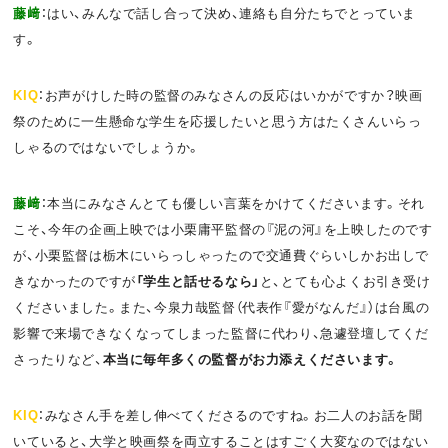
藤﨑
：はい、みんなで話し合って決め、連絡も自分たちでとっていま
す。
KIQ
：お声がけした時の監督のみなさんの反応はいかがですか？映画
祭のために一生懸命な学生を応援したいと思う方はたくさんいらっ
しゃるのではないでしょうか。
藤﨑
：本当にみなさんとても優しい言葉をかけてくださいます。それ
こそ、今年の企画上映では小栗庸平監督の『泥の河』を上映したのです
が、小栗監督は栃木にいらっしゃったので交通費ぐらいしかお出しで
きなかったのですが
「学生と話せるなら」
と、とても心よくお引き受け
くださいました。また、今泉力哉監督（代表作『愛がなんだ』）は台風の
影響で来場できなくなってしまった監督に代わり、急遽登壇してくだ
さったりなど、
本当に毎年多くの監督がお力添えくださいます。
KIQ
：みなさん手を差し伸べてくださるのですね。お二人のお話を聞
いていると、大学と映画祭を両立することはすごく大変なのではない