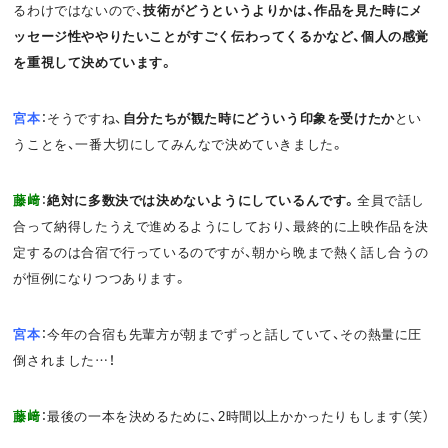
るわけではないので、
技術がどうというよりかは、作品を見た時にメ
ッセージ性ややりたいことがすごく伝わってくるかなど、個人の感覚
を重視して決めています。
宮本
：そうですね、
自分たちが観た時にどういう印象を受けたか
とい
うことを、一番大切にしてみんなで決めていきました。
藤﨑
：
絶対に多数決では決めないようにしているんです。
全員で話し
合って納得したうえで進めるようにしており、最終的に上映作品を決
定するのは合宿で行っているのですが、朝から晩まで熱く話し合うの
が恒例になりつつあります。
宮本
：今年の合宿も先輩方が朝までずっと話していて、その熱量に圧
倒されました…！
藤﨑
：最後の一本を決めるために、2時間以上かかったりもします（笑）