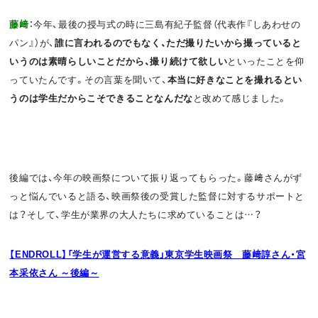
藤﨑
：今年、最後の授与式の時に三島有紀子監督（代表作『しあわせの
パン』）が、
誰に言われるのでもなく、ただ撮りたいから撮っていると
いうのは素晴らしいことだから、撮り続けて欲しい
といったことを仰
っていたんです。その言葉を聞いて、
本当に好きなことを撮れるとい
うのは学生だからこそできることなんだな
と改めて感じました。
後編では、今年の映画祭について振り返ってもらった。藤﨑さんがず
っと悩んでいると語る、映画祭後の受賞した監督に対するサポートと
は？そして、学生が業界の大人たちに求めていることは…？
【ENDROLL】「学生が運営する意義」東京学生映画祭 藤﨑諄さん・宮
本采依さん ～後編～