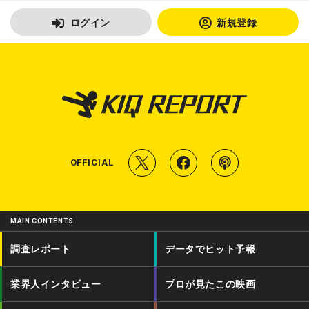
ログイン
新規登録
T
f
P
OFFICIAL
w
a
o
i
c
d
MAIN CONTENTS
t
e
c
調査レポート
データでヒット予報
t
b
a
業界人インタビュー
プロが見たこの映画
e
o
s