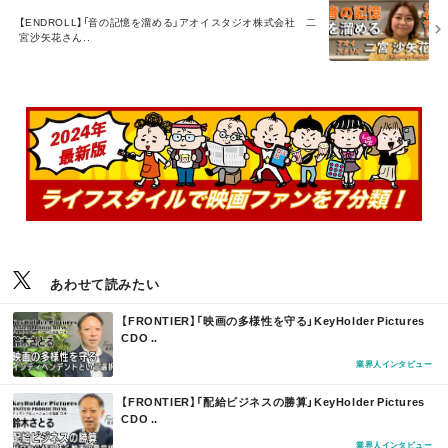
M
【ENDROLL】「音の記憶を溜める」アオイスタジオ株式会社 二
O
宮沙矢花さん..
R
E
あわせて読みたい
M
【FRONTIER】「映画の多様性を守る」KeyHolder Pictures
O
CDO ..
R
E
業界人インタビュー
M
【FRONTIER】「配給ビジネスの勝算」KeyHolder Pictures
O
CDO ..
R
E
業界人インタビュー