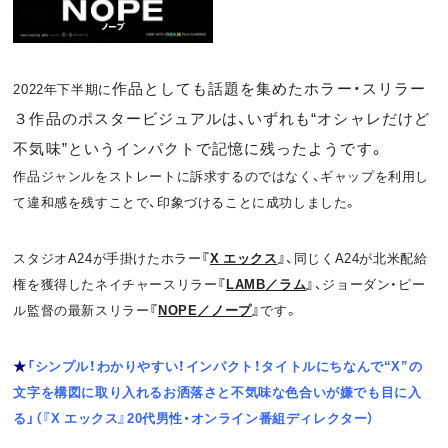
作品としても話題を集めたホラー・
スリラー
2022年下半期に
３作品のポスタービジュアルは、いずれも“オシャレだけど
不気味”というインパクトで記憶に残ったようです。
作品ジャンルをストレートに訴求するのではなく、ギャップを利用し
て違和感を残すことで、印象づけることに成功しました。
スタジオA24が手掛けたホラー
『
X
エックス
』
、同じくA24が北米配給
権を獲得したネイチャースリラー
『
LAMB
／ラム
』
、ジョーダン・ピー
ル監督の最新スリラー
『
NOPE
／ノープ
』
です。
★
「シンプル！わかりやすい！インパクト！タイトルにちなんで“X”の
文字を構図に取り入れるお洒落さと不気味な色合いが嫌でも目に入
る」（『X エックス』20代男性・オンライン番組ディレクター）