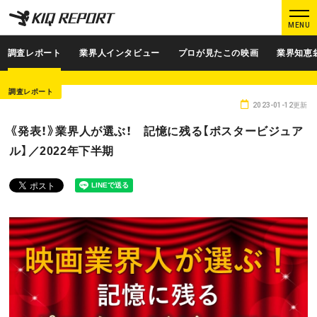
K
K
MENU
I
I
Q
Q
調査レポート
業界人インタビュー
プロが見たこの映画
業界知恵
R
R
E
E
調査レポート
P
P
2023-01-12更新
O
O
ログイン
新規登録
《発表！》業界人が選ぶ！ 記憶に残る【ポスタービジュア
R
R
ル】／2022年下半期
T
T
MAIN CONTENTS
調査レポート
業界人インタビュー
プロが見たこの映画
業界知恵袋
Podcast
データでヒット予報
KIQ REPORTとは?
運営会社