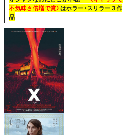
不気味さ
倍増で賞〉
はホラー・スリラー３作
品