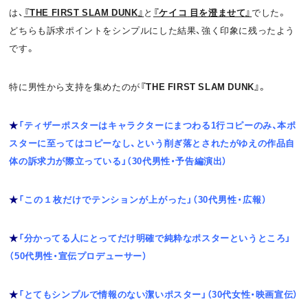
は、
『THE FIRST SLAM DUNK
』
と
『ケイコ
目を澄ませて』
でした。
どちらも訴求ポイントをシンプルにした結果、強く印象に残ったよう
です。
特に男性から支持を集めたのが
『THE FIRST SLAM DUNK』
。
★
「ティザーポスターはキャラクターにまつわる1行コピーのみ、本ポ
スターに至ってはコピーなし、という削ぎ落とされたがゆえの作品自
体の訴求力が際立っている」（30代男性・予告編演出）
★
「この１枚だけでテンションが上がった」（30代男性・広報）
★
「分かってる人にとってだけ明確で純粋なポスターというところ」
（50代男性・宣伝プロデューサー）
★
「とてもシンプルで情報のない潔いポスター」（30代女性・映画宣伝）