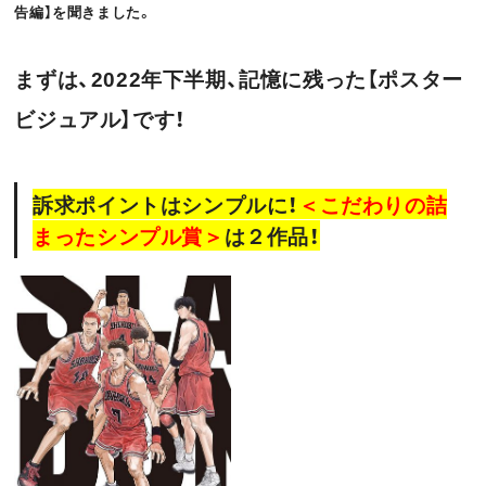
告編】を聞きました。
o
t
k
まずは、2022年下半期、記憶に残った【ポスター
ビジュアル】です！
訴求ポイントはシンプルに！
＜こだわりの詰
まったシンプル賞＞
は２作品！