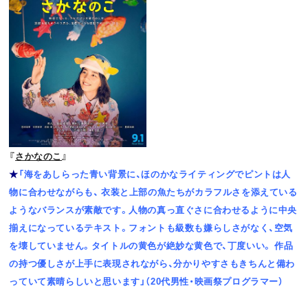
『
さかなのこ
』
★
「海をあしらった青い背景に、ほのかなライティングでピントは人
物に合わせながらも、 衣装と上部の魚たちがカラフルさを添えている
ようなバランスが素敵です。人物の真っ直ぐさに合わせるように中央
揃えになっているテキスト。フォントも級数も嫌らしさがなく、空気
を壊していません。タイトルの黄色が絶妙な黄色で、丁度いい。 作品
の持つ優しさが上手に表現されながら、分かりやすさもきちんと備わ
っていて素晴らしいと思います」（20代男性・映画祭プログラマー）