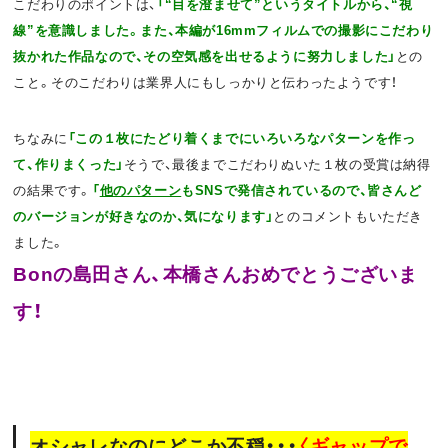
こだわりのポイントは、
「“目を澄ませて”というタイトルから、“視
線”を意識しました。また、本編が16mmフィルムでの撮影にこだわり
抜かれた作品なので、その空気感を出せるように努力しました」
との
こと。そのこだわりは業界人にもしっかりと伝わったようです！
ちなみに
「この１枚にたどり着くまでにいろいろなパターンを作っ
て、作りまくった」
そうで、最後までこだわりぬいた１枚の受賞は納得
の結果です。
「
他のパターン
もSNSで発信されているので、皆さんど
のバージョンが好きなのか、気になります」
とのコメントもいただき
ました。
Bonの島田さん、本橋さんおめでとうございま
す！
オシャレなのにどこか不穏・・・
〈ギャップで