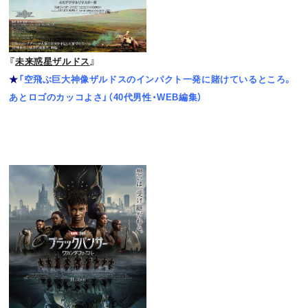
『
未来惑星ザルドス
』
★
「空飛ぶ巨大神像ザルドスのインパクト一発に賭けているところ。
あとロゴのカッコよさ」（40代男性・WEB編集）