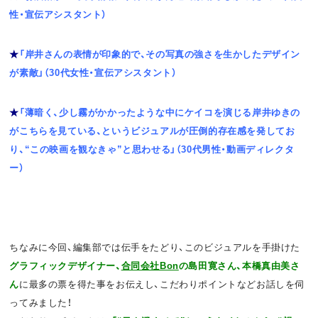
性・宣伝アシスタント）
★
「岸井さんの表情が印象的で、その写真の強さを生かしたデザイン
が素敵」（30代女性・宣伝アシスタント）
★
「薄暗く、少し霧がかかったような中にケイコを演じる岸井ゆきの
がこちらを見ている、というビジュアルが圧倒的存在感を発してお
り、“この映画を観なきゃ”と思わせる」（30代男性・動画ディレクタ
ー）
ちなみに今回、編集部では伝手をたどり、このビジュアルを手掛けた
グラフィックデザイナー、
合同会社Bon
の島田寛さん、本橋真由美さ
ん
に最多の票を得た事をお伝えし、こだわりポイントなどお話しを伺
ってみました！