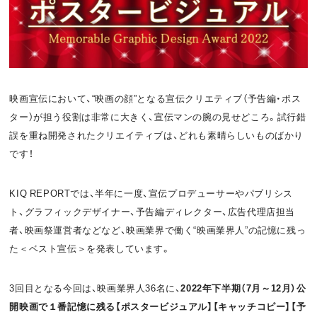
お問い合わせ
利用規約
プライバシーポリシー
関連リンク
映画宣伝において、“映画の顔”となる宣伝クリエティブ（予告編・ポス
ター）が担う役割は非常に大きく、宣伝マンの腕の見せどころ。試行錯
T
誤を重ね開発されたクリエイティブは、どれも素晴らしいものばかり
OFFICIAL
です！
w
F
P
i
a
o
KIQ REPORTでは、半年に一度、宣伝プロデューサーやパブリシス
ト、グラフィックデザイナー、予告編ディレクター、広告代理店担当
t
c
d
者、映画祭運営者などなど、映画業界で働く“映画業界人”の記憶に残っ
t
e
c
た＜ベスト宣伝＞を発表しています。
e
b
a
3回目となる今回は、映画業界人36名に、
2022年下半期（7月～12月）公
r
o
s
開映画で１番記憶に残る【ポスタービジュアル】【キャッチコピー】【予