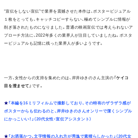
“宣伝をしない宣伝”で業界を震撼させた本作は、ポスタービジュアル
１枚をとっても、キャッチコピーすらない、極めてシンプルに情報が
削ぎ落されたものになりました。普通の映画宣伝では考えられないア
プローチ方法に、2022年多くの業界人が注目していましたね。ポスタ
ービジュアルも記憶に残った業界人が多いようです。
一方、女性からの支持を集めたのは、岸井ゆきのさん主演の
『ケイコ
目を澄ませて』
です。
★
「本編を16ミリフィルムで撮影しており、その特有のザラザラ感が
ポスターからも伝わるのと、岸井ゆきのさんオンリーで潔くシンプル
にかっこいい！」（20代女性・宣伝アシスタント）
★
「お洒落かつ、文字情報の入れ方が秀逸で素晴らしかった」（20代女