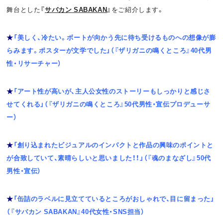
舞台とした
『
サバカン
SABAKAN
』
をご紹介します。
★
「美しく、冷たい。ボートが向かう先に待ち受けるものへの想像が膨
らみます。ポスターが文学でした」（『ザリガニの鳴くところ』40代男
性・リサーチャー）
★
「アート性が高いが、主人公女性のストーリーもしっかりと感じさ
せてくれる」（『ザリガニの鳴くところ』50代男性・宣伝プロデューサ
ー）
★
「創り込まれたビジュアルのインパクトと作品の興味のポイントと
が合致していて、素晴らしいと思いました！！」（『魂のまなざし』50代
男性・宣伝）
★
「缶詰のラベルに見立てているところがおしゃれで、目に留まった」
（『サバカン SABAKAN』40代女性・SNS担当）