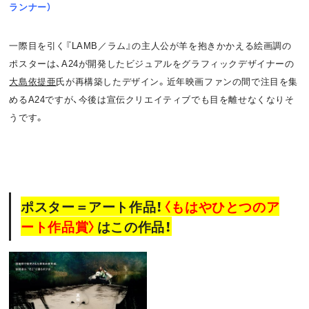
ランナー）
一際目を引く『LAMB／ラム』の主人公が羊を抱きかかえる絵画調の
ポスターは、A24が開発したビジュアルをグラフィックデザイナーの
大島依提亜
氏が再構築したデザイン。近年映画ファンの間で注目を集
めるA24ですが、今後は宣伝クリエイティブでも目を離せなくなりそ
うです。
ポスター＝アート作品！
〈もはやひとつのア
ート作品賞〉
はこの作品！