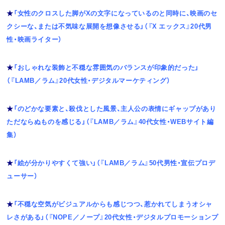
★
「女性のクロスした脚がXの文字になっているのと同時に、映画のセ
クシーな、または不気味な展開を想像させる」（『X エックス』20代男
性・映画ライター）
★
「おしゃれな装飾と不穏な雰囲気のバランスが印象的だった」
（『LAMB／ラム』20代女性・デジタルマーケティング）
★
「のどかな要素と、殺伐とした風景、主人公の表情にギャップがあり
ただならぬものを感じる」（『LAMB／ラム』40代女性・WEBサイト編
集）
★
「絵が分かりやすくて強い」（『LAMB／ラム』50代男性・宣伝プロデ
ューサー）
★
「不穏な空気がビジュアルからも感じつつ、惹かれてしまうオシャ
レさがある」（『NOPE／ノープ』20代女性・デジタルプロモーションプ