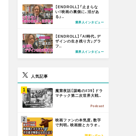
M
【ENDROLL】「止まらな
O
a
a
t
い！映画の裏側に、沼があ
る」..
R
業界人インタビュー
E
l
l
M
【ENDROLL】「AI時代、デ
O
ザインの生き残り方」グラ
フ..
R
X
F
業界人インタビュー
E
a
人気記事
c
M
魔窟夜話【謀略の#39】ドラ
O
マチック第二次世界大戦..
R
e
Podcast
E
M
映画ファンの本気度、数字
b
O
で判明。映画館とカラオ..
R
調査レポート