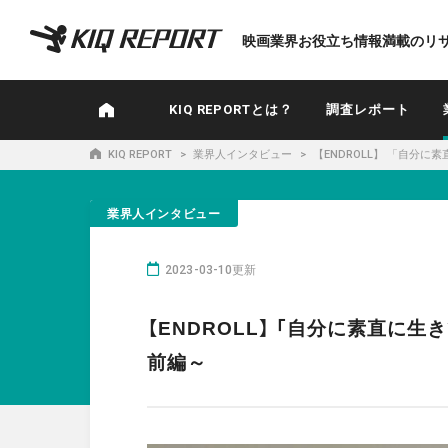
K
映画業界お役立ち情報満載のリ
I
Q
R
KIQ REPORTとは？
調査レポート
E
P
KIQ REPORT
業界人インタビュー
【ENDROLL】 「自分に
O
R
業界人インタビュー
T
2023-03-10更新
【ENDROLL】 「自分に素直に生
前編～