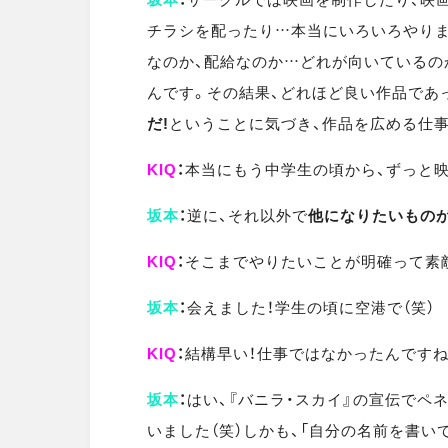
チラシを配ったり…本当にいろいろやりま
なのか、配給なのか…どれが向いているの
んです。その結果、どれほど良い作品であ
だ!
ということに気づき、作品を広める仕
KIQ
：
本当にもう中学生の頃から、ずっと
坂本
：
逆に、それ以外で
他になりたいもの
KIQ
：
そこまでやりたいことが明確って素
坂本
：
会えました！学生の頃に空港で（笑）
KIQ
：
結構早い！仕事ではなかったんですね
坂本
：
はい、『バニラ・スカイ』の宣伝でペ
いました（笑）しかも、「自分の名前を書い