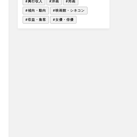
#興行収入
#洋画
#邦画
#傾向・動向
#映画館・シネコン
#収益・集客
#女優・俳優