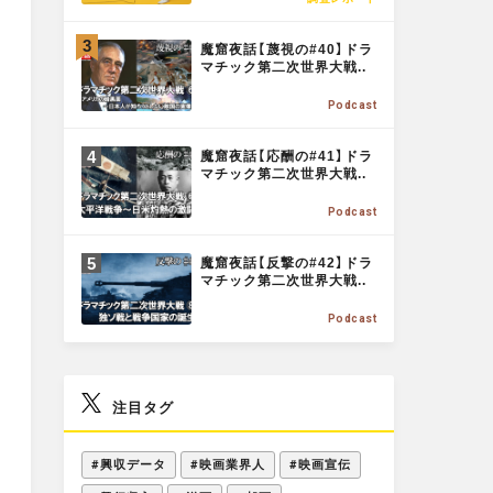
E
o
M
魔窟夜話【蔑視の#40】ドラ
O
マチック第二次世界大戦..
o
R
Podcast
E
M
k
魔窟夜話【応酬の#41】ドラ
O
マチック第二次世界大戦..
R
Podcast
E
M
魔窟夜話【反撃の#42】ドラ
O
マチック第二次世界大戦..
R
Podcast
E
注目タグ
#興収データ
#映画業界人
#映画宣伝