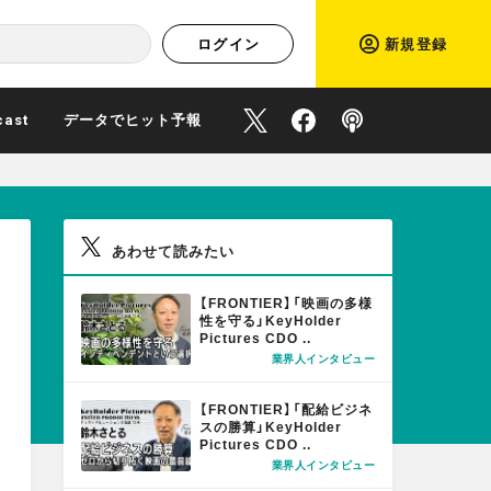
ログイン
新規登録
cast
データでヒット予報
O
O
P
f
f
o
あわせて読みたい
f
f
d
M
【FRONTIER】「映画の多様
O
性を守る」KeyHolder
i
i
c
Pictures CDO ..
R
業界人インタビュー
E
M
c
c
a
【FRONTIER】「配給ビジネ
O
スの勝算」KeyHolder
Pictures CDO ..
R
i
i
s
業界人インタビュー
E