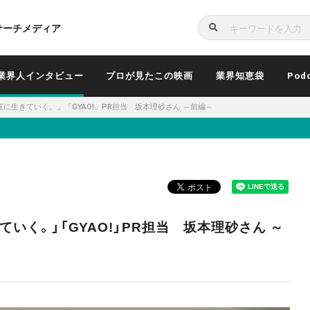
サーチメディア
検
索
業界人インタビュー
プロが見たこの映画
業界知恵袋
Pod
素直に生きていく。」「GYAO!」PR担当 坂本理砂さん ～前編～
きていく。」「GYAO!」PR担当 坂本理砂さん ～