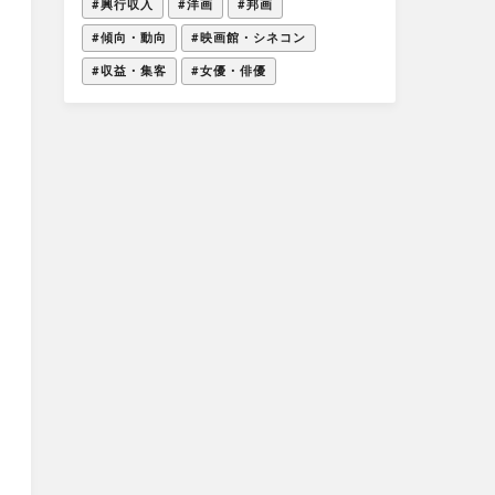
#興行収入
#洋画
#邦画
#傾向・動向
#映画館・シネコン
#収益・集客
#女優・俳優