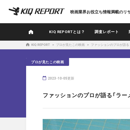
K
映画業界お役立ち情報満載のリ
I
Q
R
KIQ REPORTとは？
調査レポート
E
P
KIQ REPORT
プロが見たこの映画
ファッションのプロが語る
O
R
プロが見たこの映画
T
2023-10-05更新
ファッションのプロが語る「ラー