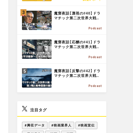
E
o
M
魔窟夜話【蔑視の#40】ドラ
O
マチック第二次世界大戦..
o
R
Podcast
E
M
k
魔窟夜話【応酬の#41】ドラ
O
マチック第二次世界大戦..
R
Podcast
E
M
魔窟夜話【反撃の#42】ドラ
O
マチック第二次世界大戦..
R
Podcast
E
注目タグ
#興収データ
#映画業界人
#映画宣伝