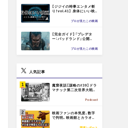
M
【ジジイの時事エンタメ斬
O
a
a
t
り！vol.41】 身体にいい映..
R
プロが見たこの映画
E
l
l
M
【完全ガイド】『プレデタ
O
ー：バッドランド』公開..
R
X
F
プロが見たこの映画
E
a
人気記事
c
M
魔窟夜話【謀略の#39】ドラ
O
マチック第二次世界大戦..
R
e
Podcast
E
M
映画ファンの本気度、数字
b
O
で判明。映画館とカラオ..
R
調査レポート