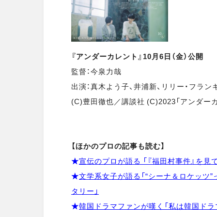
『アンダーカレント』10月6日（金）公開
監督：今泉力哉
出演：真木よう子、井浦新、リリー・フラン
(C)豊田徹也／講談社 (C)2023「アンダ
【ほかのプロの記事も読む】
★
宣伝のプロが語る 「『福田村事件』を見
★
文学系女子が語る「“シーナ＆ロケッツ
タリー」
★
韓国ドラマファンが嘆く「私は韓国ドラ