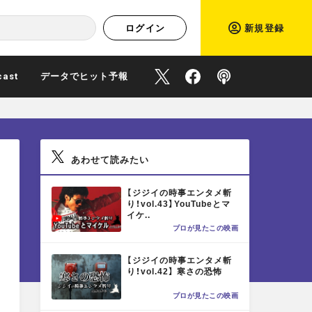
ログイン
新規登録
cast
データでヒット予報
O
O
P
f
f
o
あわせて読みたい
f
f
d
M
【ジジイの時事エンタメ斬
O
り！vol.43】YouTubeとマ
i
i
c
イケ..
R
プロが見たこの映画
E
M
c
c
a
【ジジイの時事エンタメ斬
O
り！vol.42】 寒さの恐怖
R
i
i
s
プロが見たこの映画
E