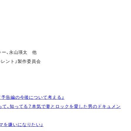
キー、永山瑛太 他
ーカレント」製作委員会
て予告編の今後について考える」
”って、知ってる？本気で妻とロックを愛した男のドキュメン
マを嫌いになりたい」