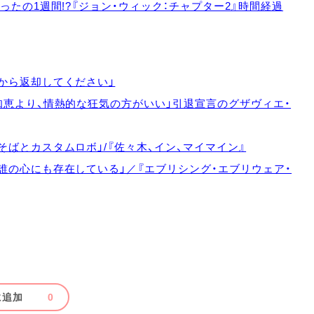
ったの1週間!?『ジョン・ウィック：チャプター2』時間経過
から返却してください」
知恵より、情熱的な狂気の方がいい」引退宣言のグザヴィエ・
ばとカスタムロボ」/『佐々木、イン、マイマイン』
誰の心にも存在している」／『エブリシング・エブリウェア・
に追加
0