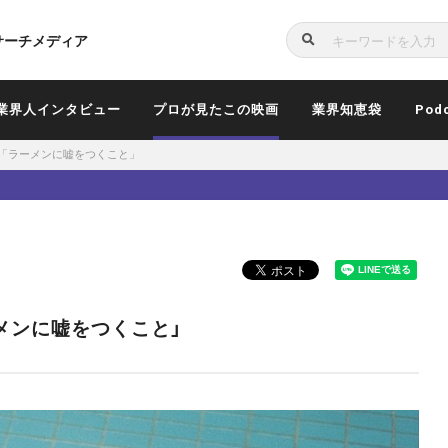
サーチメディア
検
索
業界人インタビュー
プロが見たこの映画
業界知恵袋
Pod
「ラーメンに嘘をつくこと」
メンに嘘をつくこと」