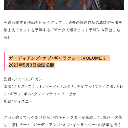
お問い合わせ
利用規約
今週公開する作品をピックアップし、過去の関連作品の成績データを
プライバシーポリシー
関連リンク
踏まえてヒットを予測する、“データで週末ヒット予報”。今回はこち
ら！
T
OFFICIAL
ガーディアンズ・オブ・ギャラクシー：VOLUME 3
2023年5
月3
日全国公開
w
F
P
i
a
o
監督：ジェームズ・ガン
出演：クリス・プラット、ゾーイ・サルダナ、デイブ・バウティスタ、カレ
t
c
d
ン・ギラン、ポム・クレメンティエフ ほか
t
e
c
配給：ディズニー
e
b
a
クセが強くてワケありだらけのキャラクターが集結した、銀河一の落
r
o
s
ちこぼれチーム「ガーディアンズ・オブ・ギャラクシー」の活躍を描く、