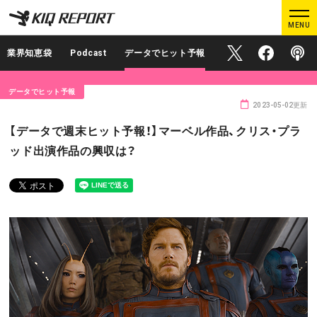
K
K
MENU
I
I
Q
Q
業界知恵袋
Podcast
データでヒット予報
Official X
Official Face
Podcas
R
R
E
E
データでヒット予報
P
P
2023-05-02更新
O
O
ログイン
新規登録
【データで週末ヒット予報！】マーベル作品、クリス・プラ
R
R
ッド出演作品の興収は？
T
T
MAIN CONTENTS
調査レポート
業界人インタビュー
プロが見たこの映画
業界知恵袋
Podcast
データでヒット予報
KIQ REPORTとは?
運営会社