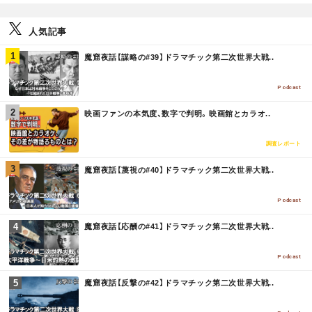
人気記事
M
魔窟夜話【謀略の#39】ドラマチック第二次世界大戦..
O
R
E
Podcast
M
映画ファンの本気度、数字で判明。映画館とカラオ..
O
R
E
調査レポート
M
魔窟夜話【蔑視の#40】ドラマチック第二次世界大戦..
O
R
E
Podcast
M
魔窟夜話【応酬の#41】ドラマチック第二次世界大戦..
O
R
E
Podcast
M
魔窟夜話【反撃の#42】ドラマチック第二次世界大戦..
O
R