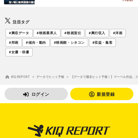
E
Podcast
注目タグ
#興収データ
#映画業界人
#映画宣伝
#興行収入
#洋画
#邦画
#傾向・動向
#映画館・シネコン
#収益・集客
#女優・俳優
KIQ REPORT
データでヒット予報
【データで週末ヒット予報！】マーベル作品、
ログイン
新規登録