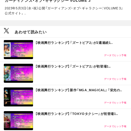
ガーディアンズ・オブ・ギャラクシー VOLUME 3
2023年5月3日（水・祝）公開『ガーディアンズ・オブ・ギャラクシー：VOLUME 3』
公式サイト。..
あわせて読みたい
M
【映画興行ランキング】『ズートピア2』が2週連続1..
O
R
E
データでヒット予報
M
【映画興行ランキング】『ズートピア2』が初登場1..
O
R
E
データでヒット予報
M
【映画興行ランキング】新作『MGA_MAGICAL』『栄光の..
O
R
E
データでヒット予報
M
【映画興行ランキング】『TOKYOタクシー』が初登場1..
O
R
E
データでヒット予報