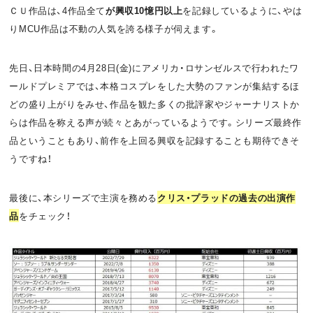
ＣＵ作品は、4作品全て
が興収10憶円以上
を記録しているように、やは
りMCU作品は不動の人気を誇る様子が伺えます。
先日、日本時間の4月28日(金)にアメリカ・ロサンゼルスで行われたワ
ールドプレミアでは、本格コスプレをした大勢のファンが集結するほ
どの盛り上がりをみせ、作品を観た多くの批評家やジャーナリストか
らは作品を称える声が続々とあがっているようです。シリーズ最終作
品ということもあり、前作を上回る興収を記録することも期待できそ
うですね！
最後に、本シリーズで主演を務める
クリス・プラッドの過去の出演作
品
をチェック！