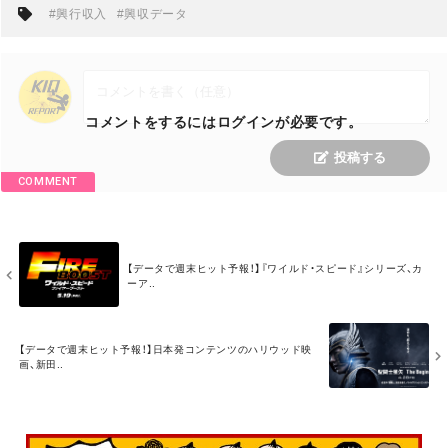
#興行収入
#興収データ
コメントをするにはログインが必要です。
投稿する
COMMENT
M
【データで週末ヒット予報！】『ワイルド・スピード』シリーズ、カ
O
ーア..
R
E
M
【データで週末ヒット予報！】日本発コンテンツのハリウッド映
O
画、新田..
R
E