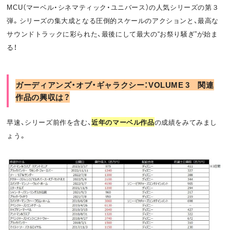
MCU（マーベル・シネマティック・ユニバース）の人気シリーズの第３
o
t
弾。シリーズの集大成となる圧倒的スケールのアクションと、最高な
k
サウンドトラックに彩られた、最後にして最大の“お祭り騒ぎ”が始ま
る！
ガーディアンズ・オブ・ギャラクシー：VOLUME 3 関連
作品の興収は？
早速、シリーズ前作を含む、
近年のマーベル作品
の成績をみてみまし
ょう。