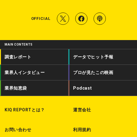
T
f
P
OFFICIAL
w
a
o
i
c
d
MAIN CONTENTS
t
e
c
調査レポート
データでヒット予報
t
b
a
業界人インタビュー
プロが見たこの映画
e
o
s
r
o
t
業界知恵袋
Podcast
k
KIQ REPORTとは？
運営会社
お問い合わせ
利用規約