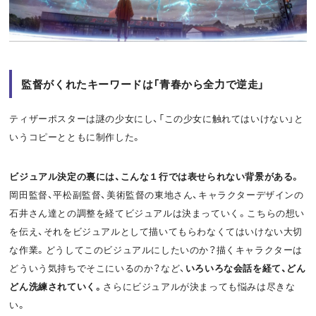
お問い合わせ
利用規約
プライバシーポリシー
関連リンク
監督がくれたキーワードは「青春から全力で逆走」
ティザーポスターは謎の少女にし、「この少女に触れてはいけない」と
T
OFFICIAL
いうコピーとともに制作した。
w
F
P
ビジュアル決定の裏には、こんな１行では表せられない背景がある。
i
a
o
岡田監督、平松副監督、美術監督の東地さん、キャラクターデザインの
石井さん達との調整を経てビジュアルは決まっていく。こちらの想い
t
c
d
を伝え、それをビジュアルとして描いてもらわなくてはいけない大切
t
e
c
な作業。どうしてこのビジュアルにしたいのか？描くキャラクターは
どういう気持ちでそこにいるのか？など、
いろいろな会話を経て、どん
e
b
a
どん洗練されていく。
さらにビジュアルが決まっても悩みは尽きな
r
o
s
い。