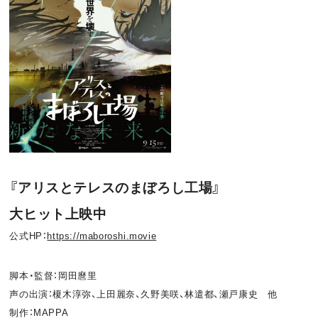
『アリスとテレスのまぼろし工場』
大ヒット上映中
公式HP：
https://maboroshi.movie︎
脚本・監督：岡田麿里
声の出演：榎木淳弥、上田麗奈、久野美咲、林遣都、瀬戸康史 他
制作：MAPPA