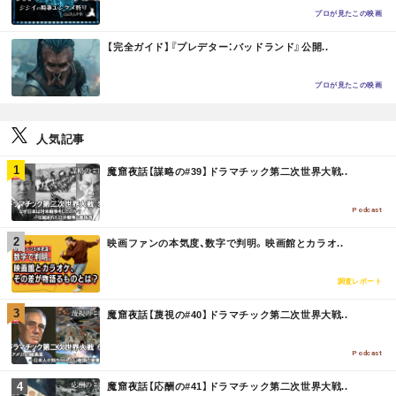
E
プロが見たこの映画
M
【完全ガイド】『プレデター：バッドランド』公開..
O
R
E
プロが見たこの映画
人気記事
M
魔窟夜話【謀略の#39】ドラマチック第二次世界大戦..
O
R
E
Podcast
M
映画ファンの本気度、数字で判明。映画館とカラオ..
O
R
E
調査レポート
M
魔窟夜話【蔑視の#40】ドラマチック第二次世界大戦..
O
R
E
Podcast
M
魔窟夜話【応酬の#41】ドラマチック第二次世界大戦..
O