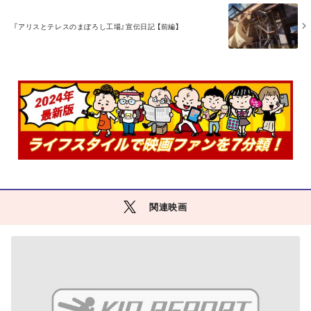
M
O
『アリスとテレスのまぼろし工場』宣伝日記 【前編】
R
E
関連映画
M
O
R
E