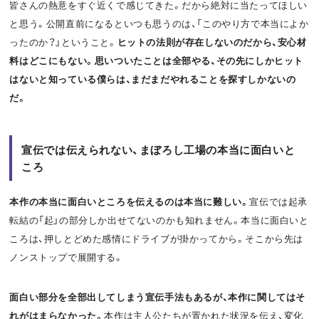
皆さんの熱意をすぐ近くで感じてきた。だから絶対に当たってほしい
と思う。公開直前になるといつも思うのは、「このやり方で本当によか
ったのか？」ということ。
ヒットの法則が存在しないのだから、安心材
料はどこにもない。思いついたことは全部やる、その先にしかヒット
はないと知っている僕らは、まだまだやれることを探すしかないの
だ。
宣伝では伝えられない、まぼろし工場の本当に面白いと
ころ
本作の本当に面白いところを伝えるのは本当に難しい。
宣伝では起承
転結の「起」の部分しか出せてないのかも知れません。本当に面白いと
ころは、押しとどめた感情にドライブが掛かってから。そこから先は
ノンストップで展開する。
面白い部分を全部出してしまう宣伝手法もあるが、本作に関してはそ
れがはまらなかった。
本作は主人公たちが置かれた状況を伝え、変化