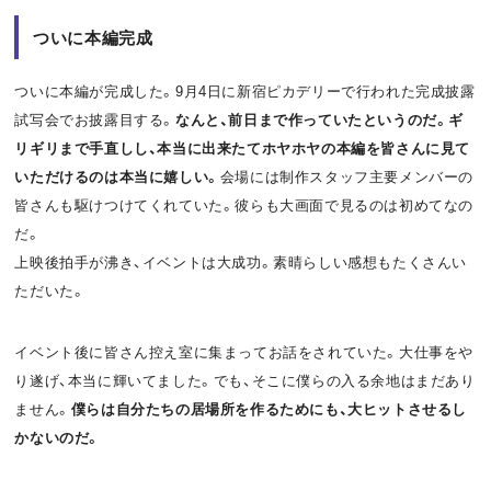
ついに本編完成
ついに本編が完成した。9月4日に新宿ピカデリーで行われた完成披露
試写会でお披露目する。
なんと、前日まで作っていたというのだ。ギ
リギリまで手直しし、本当に出来たてホヤホヤの本編を皆さんに見て
いただけるのは本当に嬉しい。
会場には制作スタッフ主要メンバーの
皆さんも駆けつけてくれていた。彼らも大画面で見るのは初めてなの
だ。
上映後拍手が沸き、イベントは大成功。素晴らしい感想もたくさんい
ただいた。
イベント後に皆さん控え室に集まってお話をされていた。大仕事をや
り遂げ、本当に輝いてました。でも、そこに僕らの入る余地はまだあり
ません。
僕らは自分たちの居場所を作るためにも、大ヒットさせるし
かないのだ。