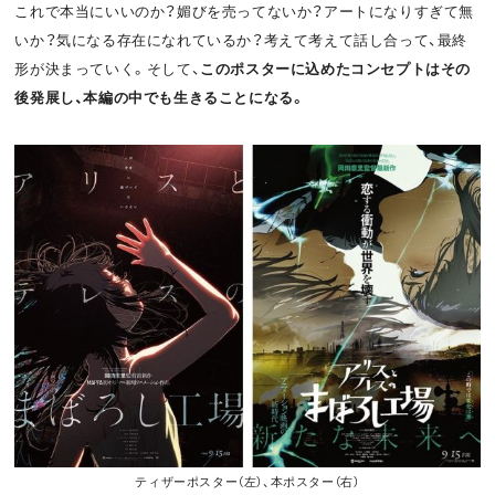
これで本当にいいのか？媚びを売ってないか？アートになりすぎて無
o
t
いか？気になる存在になれているか？考えて考えて話し合って、最終
k
形が決まっていく。そして、
このポスターに込めたコンセプトはその
後発展し、本編の中でも生きることになる。
ティザーポスター（左）、本ポスター（右）