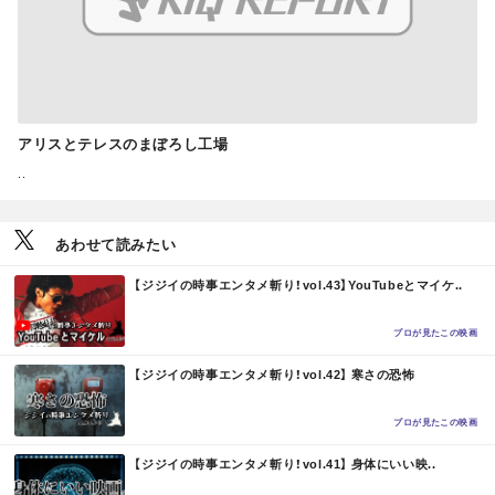
アリスとテレスのまぼろし工場
..
あわせて読みたい
M
【ジジイの時事エンタメ斬り！vol.43】YouTubeとマイケ..
O
R
E
プロが見たこの映画
M
【ジジイの時事エンタメ斬り！vol.42】 寒さの恐怖
O
R
E
プロが見たこの映画
M
【ジジイの時事エンタメ斬り！vol.41】 身体にいい映..
O
R