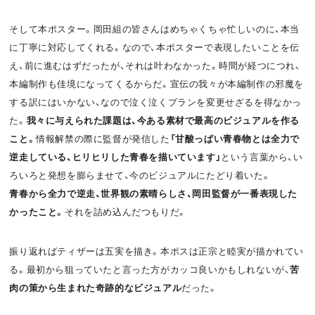
そして本ポスター。岡田組の皆さんはめちゃくちゃ忙しいのに、本当
に丁寧に対応してくれる。なので、本ポスターで表現したいことを伝
え、前に進むはずだったが、それは叶わなかった。時間が経つにつれ、
本編制作も佳境になってくるからだ。宣伝の我々が本編制作の邪魔を
する訳にはいかない、なので泣く泣くプランを変更せざるを得なかっ
た。
我々に与えられた課題は、今ある素材で最高のビジュアルを作る
こと。
情報解禁の際に監督が発信した
「甘酸っぱい青春物とは全力で
逆走している、ヒリヒリした青春を描いています」
という言葉から、い
ろいろと発想を膨らませて、今のビジュアルにたどり着いた。
青春から全力で逆走、世界観の素晴らしさ、岡田監督が一番表現した
かったこと。
それを詰め込んだつもりだ。
振り返ればティザーは五実を描き。本ポスは正宗と睦実が描かれてい
る。最初から狙っていたと言った方がカッコ良いかもしれないが、
苦
肉の策から生まれた奇跡的なビジュアル
だった。