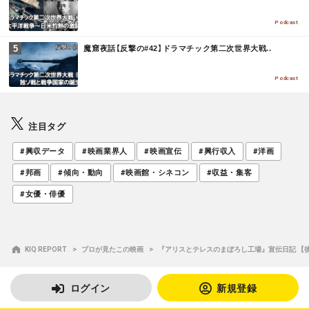
R
E
Podcast
M
魔窟夜話【反撃の#42】ドラマチック第二次世界大戦..
O
R
E
Podcast
注目タグ
#興収データ
#映画業界人
#映画宣伝
#興行収入
#洋画
#邦画
#傾向・動向
#映画館・シネコン
#収益・集客
#女優・俳優
KIQ REPORT
プロが見たこの映画
『アリスとテレスのまぼろし工場』宣伝日記 【
ログイン
新規登録