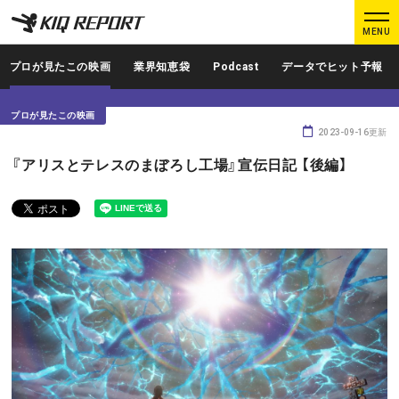
K
K
MENU
I
I
Q
Q
プロが見たこの映画
業界知恵袋
Podcast
データでヒット予報
R
R
E
E
プロが見たこの映画
P
P
2023-09-16更新
O
O
ログイン
新規登録
『アリスとテレスのまぼろし工場』宣伝日記 【後編】
R
R
T
T
MAIN CONTENTS
調査レポート
業界人インタビュー
プロが見たこの映画
業界知恵袋
Podcast
データでヒット予報
KIQ REPORTとは?
運営会社