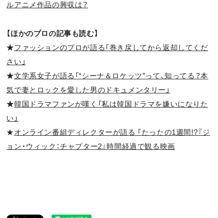
ルアニメ作品の興収は？
【ほかのプロの記事も読む】
★
ファッションのプロが語る「巻き戻してから返却してくだ
さい」
★
文学系女子が語る「“シーナ＆ロケッツ”って、知ってる？本
気で妻とロックを愛した男のドキュメンタリー」
★
韓国ドラマファンが嘆く「私は韓国ドラマを嫌いになりた
い」
★
オンライン番組ディレクターが語る 「たったの1週間!?『ジ
ョン・ウィック：チャプター2』時間経過で観る映画