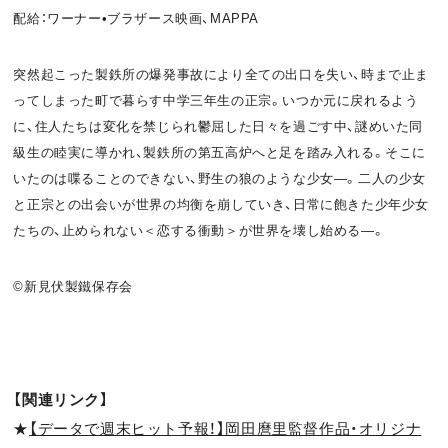
配給：ワーナー•ブラザース映画、MAPPA
突然起こった製鉄所の爆発事故により全ての出口を失い、時まで止ま
ってしまった町で暮らす中学三年生の正宗。いつか元に戻れるよう
に、住人たちは変化を禁じられ鬱屈した日々を過ごす中、謎めいた同
級生の睦実に導かれ、製鉄所の第五高炉へと足を踏み入れる。そこに
いたのは喋ることのできない、野生の狼のような少女―。二人の少女
と正宗との出会いが世界の均衡を崩していき、日常に飽きた少年少女
たちの、止められない＜恋する衝動＞が世界を壊し始める―。
©新見伏製鐵保存会
【関連リンク】
★
【データで週末ヒット予報！】岡田麿里監督作品・オリジナ