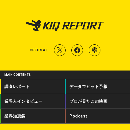
T
f
P
OFFICIAL
w
a
o
i
c
d
MAIN CONTENTS
t
e
c
調査レポート
データでヒット予報
t
b
a
業界人インタビュー
プロが見たこの映画
e
o
s
r
o
t
業界知恵袋
Podcast
k