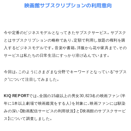
お問い合わせ
利用規約
プライバシーポリシー
関連リンク
今や定番のビジネスモデルとなってきたサブスクサービス。サブスク
とはサブスクリプションの略称であり、定額で利用し放題の権利を購
入するビジネスモデルです。音楽や書籍、洋服から花や家具まで、その
サービスは私たちの日常生活にすっかり溶け込んでいます。
T
OFFICIAL
w
F
P
今回は、このようにさまざまな分野でキーワードとなっている“サブス
i
a
o
ク”について注目してみました。
t
c
d
KIQ REPORT
では、全国の15歳以上の男女30,823名の映画ファン（半
t
e
c
年に1本以上劇場で映画鑑賞をする人）を対象に、映画ファンには馴染
みの深い【動画配信サービスの利用状況】と【映画館のサブスクサービ
e
b
a
ス】について調査しました。
r
o
s