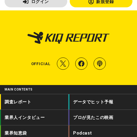
ログイン
新規登録
T
f
P
OFFICIAL
w
a
o
i
c
d
MAIN CONTENTS
t
e
c
調査レポート
データでヒット予報
t
b
a
業界人インタビュー
プロが見たこの映画
e
o
s
r
o
t
業界知恵袋
Podcast