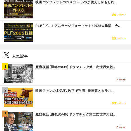
映画パンフレットの作り方 ～いつか使えるかもしれ..
O
R
E
調査レポート
M
PLF（プレミアムラージフォーマット）2025大総括 今..
O
R
E
調査レポート
人気記事
M
魔窟夜話【謀略の#39】ドラマチック第二次世界大戦..
O
R
E
Podcast
M
映画ファンの本気度、数字で判明。映画館とカラオ..
O
R
E
調査レポート
M
魔窟夜話【蔑視の#40】ドラマチック第二次世界大戦..
O
R
E
Podcast