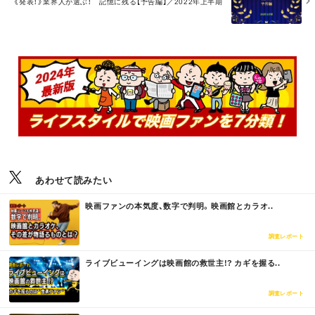
《発表！》業界人が選ぶ！ 記憶に残る【予告編】／2022年上半期
R
E
あわせて読みたい
M
映画ファンの本気度、数字で判明。映画館とカラオ..
O
R
E
調査レポート
M
ライブビューイングは映画館の救世主!? カギを握る..
O
R
E
調査レポート
M