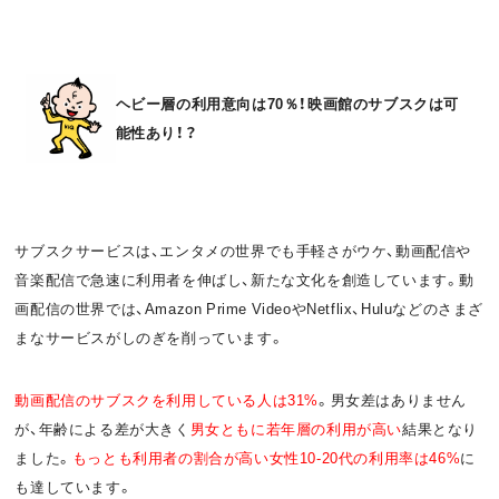
o
t
k
ヘビー層の利用意向は70％！映画館のサブスクは可
能性あり！？
サブスクサービスは、エンタメの世界でも手軽さがウケ、動画配信や
音楽配信で急速に利用者を伸ばし、新たな文化を創造しています。動
画配信の世界では、Amazon Prime VideoやNetflix、Huluなどのさまざ
まなサービスがしのぎを削っています。
動画配信のサブスクを利用している人は31%
。男女差はありません
が、年齢による差が大きく
男女ともに若年層の利用が高い
結果となり
ました。
もっとも利用者の割合が高い女性10-20代の利用率は46%
に
も達しています。