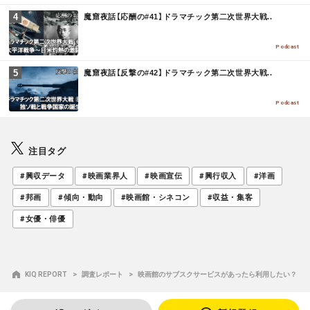
M
魔窟夜話【応酬の#41】ドラマチック第二次世界大戦..
O
R
E
Podcast
M
魔窟夜話【反撃の#42】ドラマチック第二次世界大戦..
O
R
E
Podcast
注目タグ
#興収データ
#映画業界人
#映画宣伝
#興行収入
#洋画
#邦画
#傾向・動向
#映画館・シネコン
#収益・集客
#女優・俳優
KIQ REPORT
調査レポート
映画館のサブスクサービスがあったら利用したい？