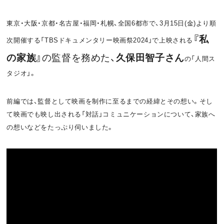
o
t
東京・大阪・京都・名古屋・福岡・札幌、全国6都市で、3月15日(金)より順
k
『私
次開催する「TBSドキュメンタリー映画祭2024」で上映される
の家族』
の監督を務めた、
久保田智子さん
の「人間ス
タジオ」。
前編では、監督として映画を制作に至るまでの経緯とその想い。そし
て映画でも映し出される「対話」コミュニケーションについて、家族へ
の想いなどをたっぷり伺いました。