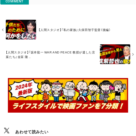
COMMENT
M
O
【人間スタジオ】『私の家族』久保田智子監督（後編）
R
E
M
【人間スタジオ】『坂本龍一 WAR AND PEACE 教授が遺した言
O
葉たち』金富 隆 ..
R
E
あわせて読みたい