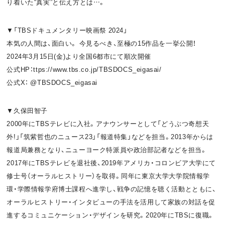
り着いた“真実”と伝え方とは…。
▼「TBSドキュメンタリー映画祭 2024」
本気の人間は、面白い。 今見るべき、至極の15作品を一挙公開！
2024年3月15日(金)より全国6都市にて順次開催
公式HP：ttps://www.tbs.co.jp/TBSDOCS_eigasai/
公式X： @TBSDOCS_eigasai
▼久保田智子
2000年にTBSテレビに入社。アナウンサーとして「どうぶつ奇想天
外!」「筑紫哲也のニュース23」「報道特集」などを担当。2013年からは
報道局兼務となり、ニューヨーク特派員や政治部記者などを担当。
2017年にTBSテレビを退社後、2019年アメリカ・コロンビア大学にて
修士号（オーラルヒストリー）を取得。同年に東京大学大学院情報学
環・学際情報学府博士課程へ進学し、戦争の記憶を聴く活動とともに、
オーラルヒストリー・インタビューの手法を活用して家族の対話を促
進するコミュニケーション・デザインを研究。2020年にTBSに復職。