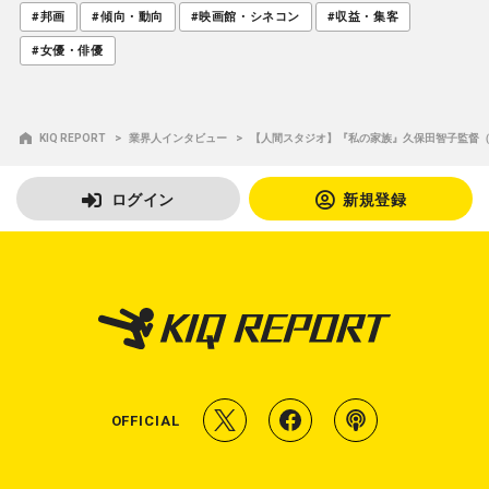
#邦画
#傾向・動向
#映画館・シネコン
#収益・集客
#女優・俳優
KIQ REPORT
業界人インタビュー
【人間スタジオ】『私の家族』久保田智子監督
ログイン
新規登録
T
f
P
OFFICIAL
w
a
o