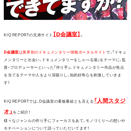
お問い合わせ
利用規約
プライバシーポリシー
関連リンク
【D
会議室】
KIQ REPORTの兄弟サイト
。
D
会議室
は業界初のドキュメンタリー情報ポータルサイト
で、「ドキュ
T
OFFICIAL
メンタリーと出会い、ドキュメンタリーをしゃべる場」をテーマに、監
w
F
P
督・プロデューサーといった「作り手」、ドキュメンタリー作品が焦点
を当てるテーマや人をより深掘りし、知的好奇心を刺激していきま
i
a
o
す！
t
c
d
「人間スタジ
KIQ REPORTでは、D会議室の看板番組とも言える
t
e
c
オ
」
をご紹介！
e
b
a
様々なジャンルの作り手にフォーカスをあて、モノづくりへの想いや
r
o
s
モチベーションについて語っていただいてます！