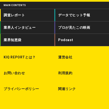
i
c
d
MAIN CONTENTS
t
e
c
調査レポート
データでヒット予報
t
b
a
業界人インタビュー
プロが見たこの映画
e
o
s
r
o
t
業界知恵袋
Podcast
k
KIQ REPORTとは？
運営会社
お問い合わせ
利用規約
プライバシーポリシー
関連リンク