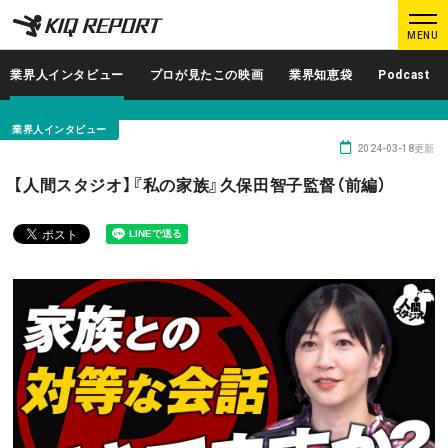
K
K
MENU
I
I
Q
Q
業界人インタビュー
プロが見たこの映画
業界知恵袋
Podcast
R
R
E
E
業界人インタビュー
P
P
2024-03-18更新
O
O
ログイン
新規登録
【人間スタジオ】『私の家族』久保田智子監督（前編）
R
R
T
T
MAIN CONTENTS
調査レポート
業界人インタビュー
プロが見たこの映画
業界知恵袋
Podcast
データでヒット予報
KIQ REPORTとは?
運営会社