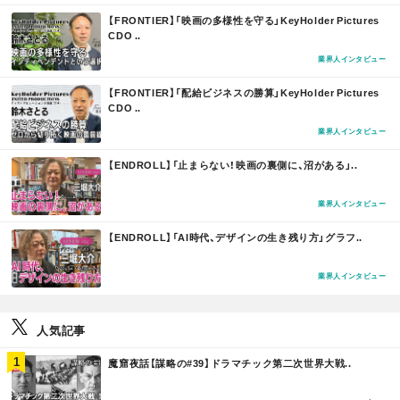
M
【FRONTIER】「映画の多様性を守る」KeyHolder Pictures
O
CDO ..
R
E
業界人インタビュー
M
【FRONTIER】「配給ビジネスの勝算」KeyHolder Pictures
O
CDO ..
R
E
業界人インタビュー
M
【ENDROLL】「止まらない！映画の裏側に、沼がある」..
O
R
E
業界人インタビュー
M
【ENDROLL】「AI時代、デザインの生き残り方」グラフ..
O
R
E
業界人インタビュー
人気記事
M
魔窟夜話【謀略の#39】ドラマチック第二次世界大戦..
O
R