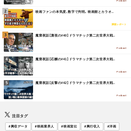
E
Podcast
M
映画ファンの本気度、数字で判明。映画館とカラオ..
O
R
E
調査レポート
M
魔窟夜話【蔑視の#40】ドラマチック第二次世界大戦..
O
R
E
Podcast
M
魔窟夜話【応酬の#41】ドラマチック第二次世界大戦..
O
R
E
Podcast
M
魔窟夜話【反撃の#42】ドラマチック第二次世界大戦..
O
R
E
Podcast
注目タグ
#興収データ
#映画業界人
#映画宣伝
#興行収入
#洋画