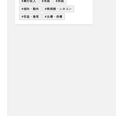
#興行収入
#洋画
#邦画
#傾向・動向
#映画館・シネコン
#収益・集客
#女優・俳優