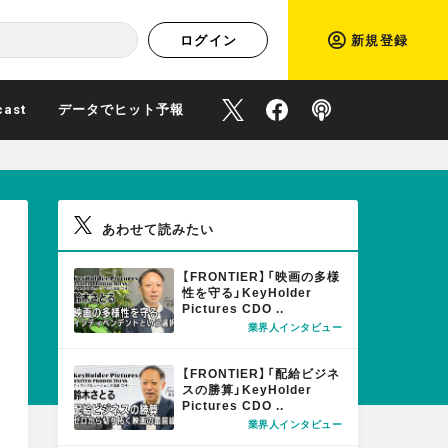
ログイン
新規登録
cast
データでヒット予報
O
O
P
f
f
o
あわせて読みたい
f
f
d
M
【FRONTIER】「映画の多様
O
性を守る」KeyHolder
i
i
c
Pictures CDO ..
R
業界人インタビュー
E
M
c
c
a
【FRONTIER】「配給ビジネ
O
スの勝算」KeyHolder
Pictures CDO ..
R
i
i
s
業界人インタビュー
E