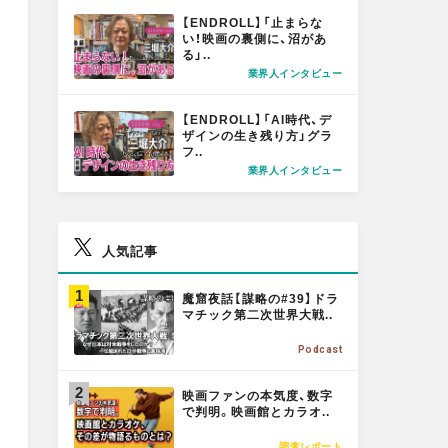
M
【ENDROLL】「止まらな
O
a
a
t
い！映画の裏側に、沼があ
る」..
R
業界人インタビュー
E
l
l
M
【ENDROLL】「AI時代、デ
O
ザインの生き残り方」グラ
フ..
R
X
F
業界人インタビュー
E
a
人気記事
c
M
魔窟夜話【謀略の#39】ドラ
O
マチック第二次世界大戦..
R
e
Podcast
E
M
映画ファンの本気度、数字
b
O
で判明。映画館とカラオ..
R
調査レポート