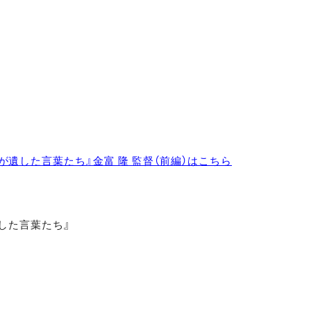
 教授が遺した言葉たち』金富 隆 監督（前編）はこちら
が遺した言葉たち』