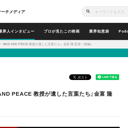
サーチメディア
検
索
業界人インタビュー
プロが見たこの映画
業界知恵袋
Pod
WAR AND PEACE 教授が遺した言葉たち』金富 隆 監督（後編）
AND PEACE 教授が遺した言葉たち』金富 隆