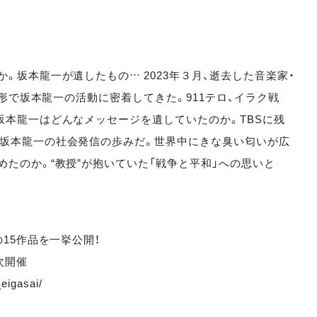
。坂本龍一が遺したもの… 2023年３月、逝去した音楽家・
な形で坂本龍一の活動に密着してきた。911テロ、イラク戦
坂本龍一はどんなメッセージを遺していたのか。TBSに残
坂本龍一の社会発信の歩みだ。世界中にきな臭い匂いが広
たのか。“教授”が抱いていた「戦争と平和」への思いと
15作品を一挙公開！
次開催
igasai/