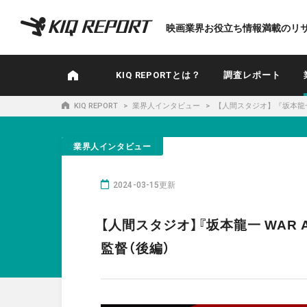
K
映画業界お役立ち情報満載のリ
I
Q
R
KIQ REPORTとは？
調査レポート
E
P
KIQ REPORT
業界人インタビュー
【人間スタジオ】『坂本龍一 
O
R
業界人インタビュー
T
2024-03-15更新
【人間スタジオ】『坂本龍一 WAR 
監督（後編）