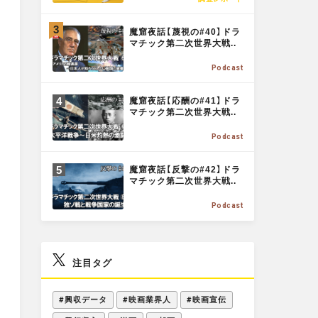
E
o
M
魔窟夜話【蔑視の#40】ドラ
O
マチック第二次世界大戦..
o
R
Podcast
E
M
k
魔窟夜話【応酬の#41】ドラ
O
マチック第二次世界大戦..
R
Podcast
E
M
魔窟夜話【反撃の#42】ドラ
O
マチック第二次世界大戦..
R
Podcast
E
注目タグ
#興収データ
#映画業界人
#映画宣伝