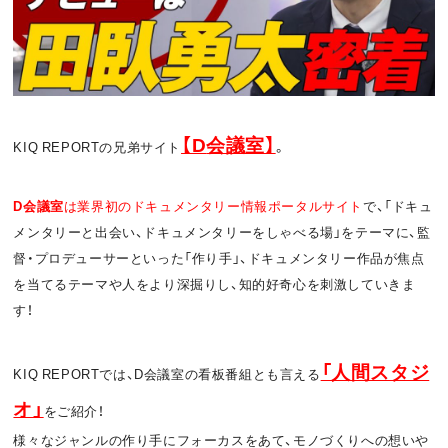
お問い合わせ
利用規約
プライバシーポリシー
関連リンク
【D
会議室】
KIQ REPORTの兄弟サイト
。
T
OFFICIAL
D
会議室
は業界初のドキュメンタリー情報ポータルサイト
で、「ドキュ
w
F
P
メンタリーと出会い、ドキュメンタリーをしゃべる場」をテーマに、監
督・プロデューサーといった「作り手」、ドキュメンタリー作品が焦点
i
a
o
を当てるテーマや人をより深掘りし、知的好奇心を刺激していきま
t
c
d
す！
t
e
c
「人間スタジ
KIQ REPORTでは、D会議室の看板番組とも言える
e
b
a
オ
」
をご紹介！
r
o
s
様々なジャンルの作り手にフォーカスをあて、モノづくりへの想いや