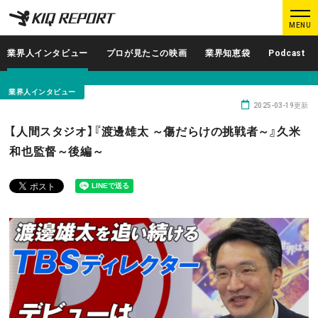
K
K
MENU
I
I
Q
Q
業界人インタビュー
プロが見たこの映画
業界知恵袋
Podcast
R
R
E
E
業界人インタビュー
P
P
2025-03-19更新
O
O
ログイン
新規登録
【人間スタジオ】『渡邊雄太 ～傷だらけの挑戦者～』久米
R
R
和也監督～後編～
T
T
MAIN CONTENTS
調査レポート
業界人インタビュー
プロが見たこの映画
業界知恵袋
Podcast
データでヒット予報
KIQ REPORTとは?
運営会社