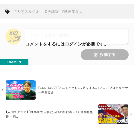
#人間スタジオ
#D会議室
#映画業界人
コメントをするにはログインが必要です。
投稿する
COMMENT
M
【ENDROLL】「アニメとともに、旅をする。」アニメプロデューサ
O
ー寺西史さ..
R
E
M
【人間スタジオ】『渡邊雄太 ～傷だらけの挑戦者～』久米和也監
O
督 ～前..
R
E