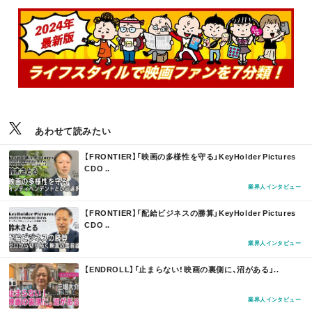
あわせて読みたい
M
【FRONTIER】「映画の多様性を守る」KeyHolder Pictures
O
CDO ..
R
E
業界人インタビュー
M
【FRONTIER】「配給ビジネスの勝算」KeyHolder Pictures
O
CDO ..
R
E
業界人インタビュー
M
【ENDROLL】「止まらない！映画の裏側に、沼がある」..
O
R
E
業界人インタビュー