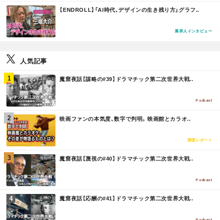
M
【ENDROLL】「AI時代、デザインの生き残り方」グラフ..
O
R
E
業界人インタビュー
人気記事
M
魔窟夜話【謀略の#39】ドラマチック第二次世界大戦..
O
R
E
Podcast
M
映画ファンの本気度、数字で判明。映画館とカラオ..
O
R
E
調査レポート
M
魔窟夜話【蔑視の#40】ドラマチック第二次世界大戦..
O
R
E
Podcast
M
魔窟夜話【応酬の#41】ドラマチック第二次世界大戦..
O
R
Podcast