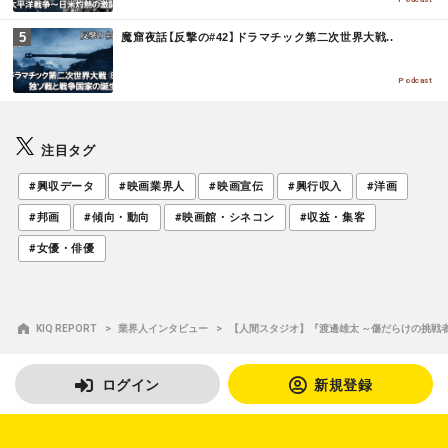
E
M
魔窟夜話【反撃の#42】ドラマチック第二次世界大戦..
O
R
E
Podcast
注目タグ
#興収データ
#映画業界人
#映画宣伝
#興行収入
#洋画
#邦画
#傾向・動向
#映画館・シネコン
#収益・集客
#女優・俳優
KIQ REPORT
業界人インタビュー
【人間スタジオ】『渡邊雄太 ～傷だらけの挑戦
ログイン
新規登録