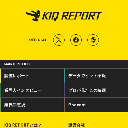
T
f
P
OFFICIAL
w
a
o
i
c
d
MAIN CONTENTS
t
e
c
調査レポート
データでヒット予報
t
b
a
業界人インタビュー
プロが見たこの映画
e
o
s
r
o
t
業界知恵袋
Podcast
k
KIQ REPORTとは？
運営会社