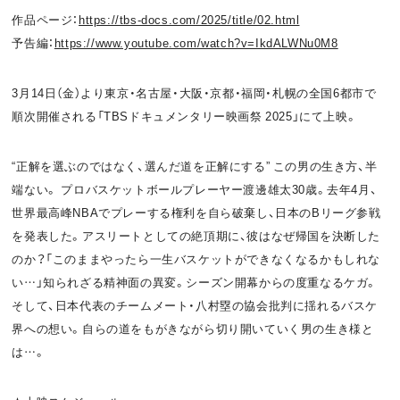
作品ページ：
https://tbs-docs.com/2025/title/02.html
予告編：
https://www.youtube.com/watch?v=IkdALWNu0M8
3月14日（金）より東京・名古屋・大阪・京都・福岡・札幌の全国6都市で
順次開催される「TBSドキュメンタリー映画祭 2025」にて上映。
“正解を選ぶのではなく、選んだ道を正解にする” この男の生き方、半
端ない。 プロバスケットボールプレーヤー渡邊雄太30歳。去年4月、
世界最高峰NBAでプレーする権利を自ら破棄し、日本のBリーグ参戦
を発表した。アスリートとしての絶頂期に、彼はなぜ帰国を決断した
のか？「このままやったら一生バスケットができなくなるかもしれな
い…」知られざる精神面の異変。シーズン開幕からの度重なるケガ。
そして、日本代表のチームメート・八村塁の協会批判に揺れるバスケ
界への想い。自らの道をもがきながら切り開いていく男の生き様と
は…。