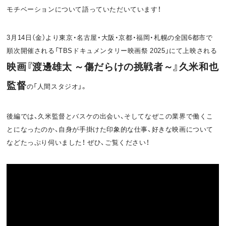
モチベーションについて語っていただいています！
o
t
k
3月14日（金）より東京・名古屋・大阪・京都・福岡・札幌の全国6都市で
順次開催される「TBSドキュメンタリー映画祭 2025」にて上映される
映画『渡邊雄太 ～傷だらけの挑戦者～』久米和也
監督
の「人間スタジオ」。
後編では、久米監督とバスケの出会い、そしてなぜこの業界で働くこ
とになったのか、自身が手掛けた印象的な仕事、好きな映画について
などたっぷり伺いました！ ぜひ、ご覧ください！