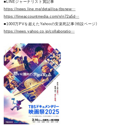
■LINEジャーナリスト賞記事
https://news.line.me/detail/oa-tbsnew…
https://lineaccountmedia.com/n/n72a5d…
■1000万PVを超えたYahooの安楽死記事（特設ページ）
https://news.yahoo.co.jp/collaboratio…