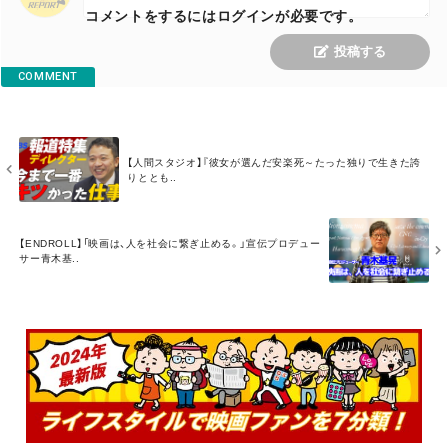
コメントをするにはログインが必要です。
投稿する
COMMENT
M
【人間スタジオ】『彼女が選んだ安楽死～たった独りで生きた誇
O
りととも..
R
E
M
【ENDROLL】「映画は、人を社会に繋ぎ止める。」宣伝プロデュー
O
サー青木基..
R
E