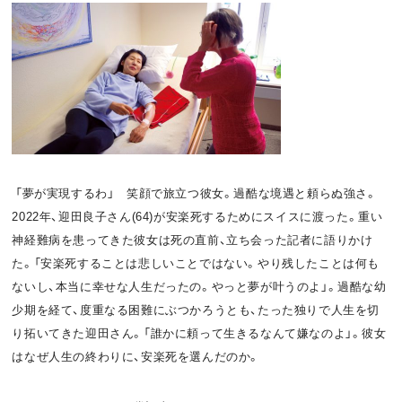
「夢が実現するわ」 笑顔で旅立つ彼女。過酷な境遇と頼らぬ強さ。
2022年、迎田良子さん(64)が安楽死するためにスイスに渡った。重い
神経難病を患ってきた彼女は死の直前、立ち会った記者に語りかけ
た。「安楽死することは悲しいことではない。やり残したことは何も
ないし、本当に幸せな人生だったの。やっと夢が叶うのよ」。過酷な幼
少期を経て、度重なる困難にぶつかろうとも、たった独りで人生を切
り拓いてきた迎田さん。「誰かに頼って生きるなんて嫌なのよ」。彼女
はなぜ人生の終わりに、安楽死を選んだのか。