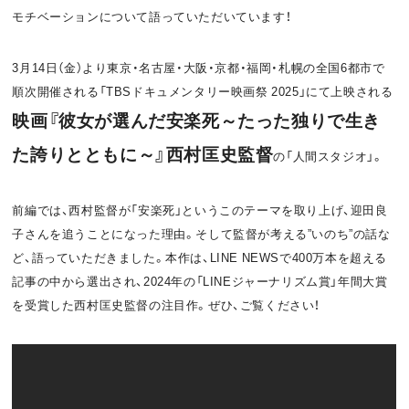
モチベーションについて語っていただいています！
o
t
k
3月14日（金）より東京・名古屋・大阪・京都・福岡・札幌の全国6都市で
順次開催される「TBSドキュメンタリー映画祭 2025」にて上映される
映画『彼女が選んだ安楽死～たった独りで生き
た誇りとともに～』西村匡史監督
の「人間スタジオ」。
前編では、西村監督が「安楽死」というこのテーマを取り上げ、迎田良
子さんを追うことになった理由。そして監督が考える”いのち”の話な
ど、語っていただきました。本作は、LINE NEWSで400万本を超える
記事の中から選出され、2024年の「LINEジャーナリズム賞」年間大賞
を受賞した西村匡史監督の注目作。ぜひ、ご覧ください！