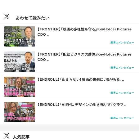
あわせて読みたい
M
【FRONTIER】「映画の多様性を守る」KeyHolder Pictures
O
CDO ..
R
E
業界人インタビュー
M
【FRONTIER】「配給ビジネスの勝算」KeyHolder Pictures
O
CDO ..
R
E
業界人インタビュー
M
【ENDROLL】「止まらない！映画の裏側に、沼がある」..
O
R
E
業界人インタビュー
M
【ENDROLL】「AI時代、デザインの生き残り方」グラフ..
O
R
E
業界人インタビュー
人気記事