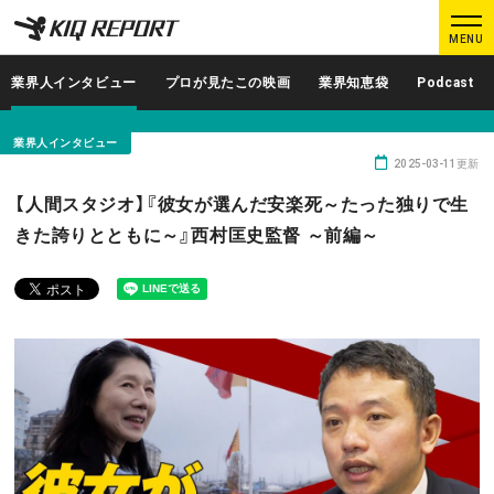
K
K
MENU
I
I
Q
Q
業界人インタビュー
プロが見たこの映画
業界知恵袋
Podcast
R
R
E
E
業界人インタビュー
P
P
2025-03-11更新
O
O
ログイン
新規登録
【人間スタジオ】『彼女が選んだ安楽死～たった独りで生
R
R
きた誇りとともに～』西村匡史監督 ～前編～
T
T
MAIN CONTENTS
調査レポート
業界人インタビュー
プロが見たこの映画
業界知恵袋
Podcast
データでヒット予報
KIQ REPORTとは?
運営会社