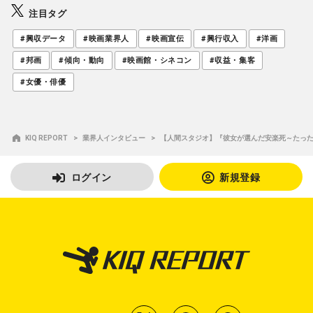
注目タグ
#興収データ
#映画業界人
#映画宣伝
#興行収入
#洋画
#邦画
#傾向・動向
#映画館・シネコン
#収益・集客
#女優・俳優
KIQ REPORT
業界人インタビュー
【人間スタジオ】『彼女が選んだ安楽死～たった
ログイン
新規登録