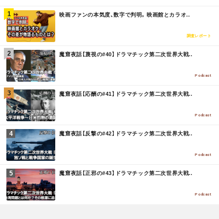
M
映画ファンの本気度、数字で判明。映画館とカラオ..
O
R
E
調査レポート
M
魔窟夜話【蔑視の#40】ドラマチック第二次世界大戦..
O
R
E
Podcast
M
魔窟夜話【応酬の#41】ドラマチック第二次世界大戦..
O
R
E
Podcast
M
魔窟夜話【反撃の#42】ドラマチック第二次世界大戦..
O
R
E
Podcast
M
魔窟夜話【正邪の#43】ドラマチック第二次世界大戦..
O
R
E
Podcast