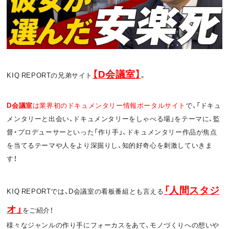
お問い合わせ
利用規約
プライバシーポリシー
関連リンク
【D
会議室】
KIQ REPORTの兄弟サイト
。
T
OFFICIAL
D
会議室
は業界初のドキュメンタリー情報ポータルサイト
で、「ドキュ
w
F
P
メンタリーと出会い、ドキュメンタリーをしゃべる場」をテーマに、監
督・プロデューサーといった「作り手」、ドキュメンタリー作品が焦点
i
a
o
を当てるテーマや人をより深掘りし、知的好奇心を刺激していきま
t
c
d
す！
t
e
c
「人間スタジ
KIQ REPORTでは、D会議室の看板番組とも言える
e
b
a
オ
」
をご紹介！
r
o
s
様々なジャンルの作り手にフォーカスをあて、モノづくりへの想いや