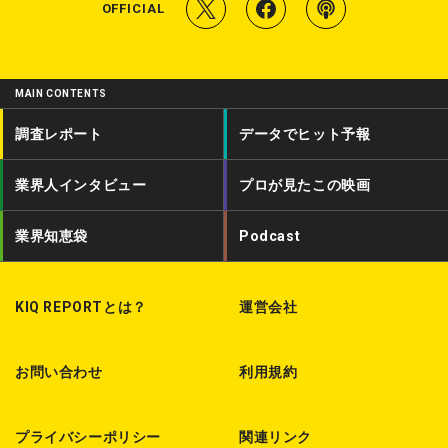
T
f
P
OFFICIAL
w
a
o
i
c
d
MAIN CONTENTS
t
e
c
調査レポート
データでヒット予報
t
b
a
業界人インタビュー
プロが見たこの映画
e
o
s
r
o
t
業界知恵袋
Podcast
k
KIQ REPORTとは？
運営会社
お問い合わせ
利用規約
プライバシーポリシー
関連リンク