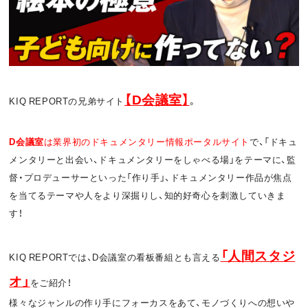
お問い合わせ
利用規約
プライバシーポリシー
関連リンク
【D
会議室】
KIQ REPORTの兄弟サイト
。
T
OFFICIAL
D
会議室
は業界初のドキュメンタリー情報ポータルサイト
で、「ドキュ
w
F
P
メンタリーと出会い、ドキュメンタリーをしゃべる場」をテーマに、監
督・プロデューサーといった「作り手」、ドキュメンタリー作品が焦点
i
a
o
を当てるテーマや人をより深掘りし、知的好奇心を刺激していきま
t
c
d
す！
t
e
c
「人間スタジ
KIQ REPORTでは、D会議室の看板番組とも言える
e
b
a
オ
」
をご紹介！
r
o
s
様々なジャンルの作り手にフォーカスをあて、モノづくりへの想いや