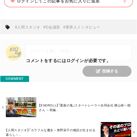
ログインしてこの記事をお気に入りに追加
0
#人間スタジオ
#D会議室
#業界人インタビュー
コメントをするにはログインが必要です。
投稿する
COMMENT
M
【ENDROLL】「選曲の鬼」スタートレーラー合同会社 横山裕一朗
O
さん ～前編..
R
E
M
【人間スタジオ】『カラフルな魔女～角野栄子の物語が生まれる
O
暮らし～..
R