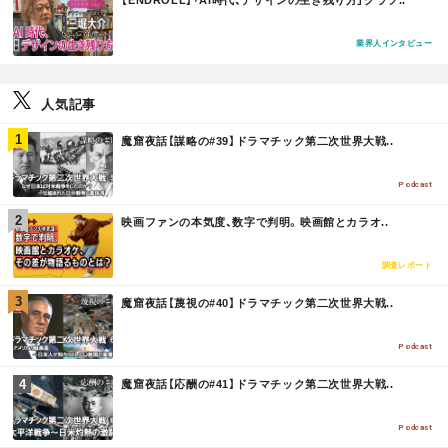
O
R
E
業界人インタビュー
人気記事
M
魔窟夜話【謀略の#39】ドラマチック第二次世界大戦..
O
R
E
Podcast
M
映画ファンの本気度、数字で判明。映画館とカラオ..
O
R
E
調査レポート
M
魔窟夜話【蔑視の#40】ドラマチック第二次世界大戦..
O
R
E
Podcast
M
魔窟夜話【応酬の#41】ドラマチック第二次世界大戦..
O
R
E
Podcast