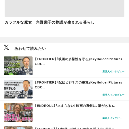
カラフルな魔女 角野栄子の物語が生まれる暮らし
..
あわせて読みたい
M
【FRONTIER】「映画の多様性を守る」KeyHolder Pictures
O
CDO ..
R
E
業界人インタビュー
M
【FRONTIER】「配給ビジネスの勝算」KeyHolder Pictures
O
CDO ..
R
E
業界人インタビュー
M
【ENDROLL】「止まらない！映画の裏側に、沼がある」..
O
R
E
業界人インタビュー
M
【ENDROLL】「AI時代、デザインの生き残り方」グラフ..