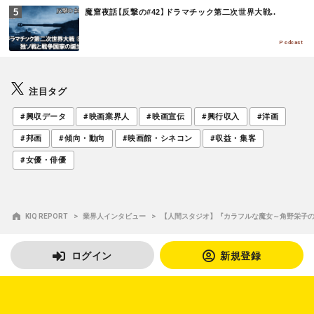
M
魔窟夜話【反撃の#42】ドラマチック第二次世界大戦..
O
R
E
Podcast
注目タグ
#興収データ
#映画業界人
#映画宣伝
#興行収入
#洋画
#邦画
#傾向・動向
#映画館・シネコン
#収益・集客
#女優・俳優
KIQ REPORT
業界人インタビュー
【人間スタジオ】『カラフルな魔女～角野栄子の
ログイン
新規登録