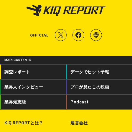
T
f
P
OFFICIAL
w
a
o
i
c
d
MAIN CONTENTS
t
e
c
調査レポート
データでヒット予報
t
b
a
業界人インタビュー
プロが見たこの映画
e
o
s
r
o
t
業界知恵袋
Podcast
k
KIQ REPORTとは？
運営会社