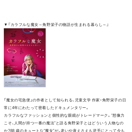
▼『カラフルな魔女～角野栄子の物語が生まれる暮らし～』
「魔女の宅急便」の作者として知られる、児童文学 作家・角野栄子の日
常に4年にわたって密着したドキュメンタリー。
カラフルなファッションと個性的な眼鏡がトレードマーク。“想像力
こそ、人間が持つ一番の魔法”と語る角野栄子とはどういう人物なの
か?88 歳のキュートな“魔女”が、老いや衰えさえも逆手にとって今も