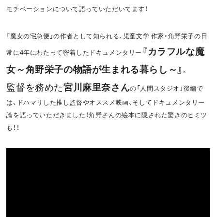
モチベーションについて語っていただいてます！
o
t
k
「魔女の宅急便」の作者として知られる、児童文学 作家・角野栄子の日
『カラフルな魔
常に4年にわたって密着したドキュメンタリー
女～角野栄子の物語が生まれる暮らし～』
。
監督を務めた
宮川麻里奈さん
の「人間スタジオ」後編で
は、ドハマリした推し監督やオススメ映画、そしてドキュメンタリー
論を語っていただきました！角野さんの絵本に隠された驚きのヒミツ
も！！