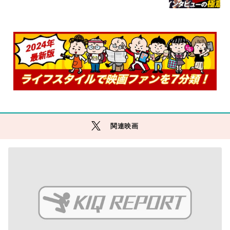
E
関連映画
M
O
R
E