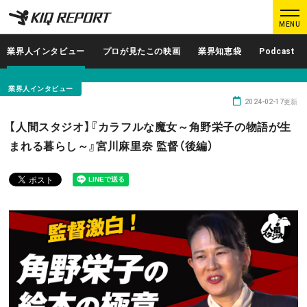
K
K
MENU
I
I
Q
Q
業界人インタビュー
プロが見たこの映画
業界知恵袋
Podcast
R
R
E
E
業界人インタビュー
P
P
2024-02-17更新
O
O
ログイン
新規登録
【人間スタジオ】『カラフルな魔女～角野栄子の物語が生
R
R
まれる暮らし～』宮川麻里奈 監督（後編）
T
T
MAIN CONTENTS
調査レポート
業界人インタビュー
プロが見たこの映画
業界知恵袋
Podcast
データでヒット予報
KIQ REPORTとは?
運営会社