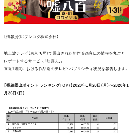
お問い合わせ
利用規約
プライバシーポリシー
関連リンク
【情報提供：プレコグ株式会社】
地上波テレビ（東京：6局）で露出された新作映画宣伝の情報を丸ごと
T
OFFICIAL
レポートするサービス「映露丸」。
w
F
P
直近1週間における作品別のテレビ・パブリシティ状況を報告します。
i
a
o
【番組露出ポイント ランキングTOP7】2020年1月20日（月）〜2020年1
t
c
d
月26日（日）
t
e
c
e
b
a
r
o
s