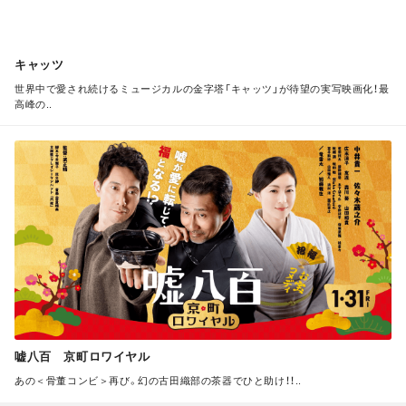
キャッツ
世界中で愛され続けるミュージカルの金字塔「キャッツ」が待望の実写映画化！最
高峰の..
M
O
R
E
嘘八百 京町ロワイヤル
あの＜骨董コンビ＞再び。幻の古田織部の茶器でひと助け！！..