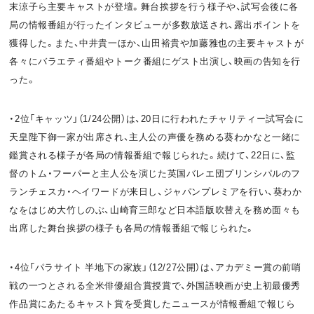
末涼子ら主要キャストが登壇。舞台挨拶を行う様子や、試写会後に各
局の情報番組が行ったインタビューが多数放送され、露出ポイントを
獲得した。また、中井貴一ほか、山田裕貴や加藤雅也の主要キャストが
各々にバラエティ番組やトーク番組にゲスト出演し、映画の告知を行
った。
・2位「キャッツ」（1/24公開）は、20日に行われたチャリティー試写会に
天皇陛下御一家が出席され、主人公の声優を務める葵わかなと一緒に
鑑賞される様子が各局の情報番組で報じられた。続けて、22日に、監
督のトム・フーパーと主人公を演じた英国バレエ団プリンシパルのフ
ランチェスカ・ヘイワードが来日し、ジャパンプレミアを行い、葵わか
なをはじめ大竹しのぶ、山崎育三郎など日本語版吹替えを務め面々も
出席した舞台挨拶の様子も各局の情報番組で報じられた。
・4位「パラサイト 半地下の家族」（12/27公開）は、アカデミー賞の前哨
戦の一つとされる全米俳優組合賞授賞で、外国語映画が史上初最優秀
作品賞にあたるキャスト賞を受賞したニュースが情報番組で報じら