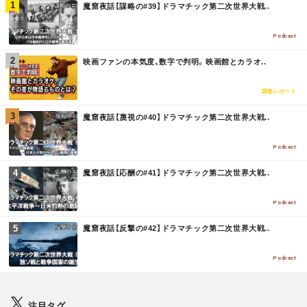
M
魔窟夜話【謀略の#39】ドラマチック第二次世界大戦..
O
R
E
Podcast
M
映画ファンの本気度、数字で判明。映画館とカラオ..
O
R
E
調査レポート
M
魔窟夜話【蔑視の#40】ドラマチック第二次世界大戦..
O
R
E
Podcast
M
魔窟夜話【応酬の#41】ドラマチック第二次世界大戦..
O
R
E
Podcast
M
魔窟夜話【反撃の#42】ドラマチック第二次世界大戦..
O
R
E
Podcast
注目タグ