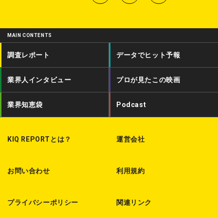
w
a
o
i
c
d
MAIN CONTENTS
t
e
c
調査レポート
データでヒット予報
t
b
a
業界人インタビュー
プロが見たこの映画
e
o
s
r
o
t
業界知恵袋
Podcast
k
KIQ REPORTとは？
運営会社
お問い合わせ
利用規約
プライバシーポリシー
関連リンク