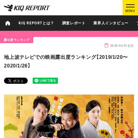
K
K
MENU
I
I
Q
Q
KIQ REPORTとは？
調査レポート
業界人インタビュー
R
R
E
E
露出度ランキング
P
P
2020-02-01更新
O
O
ログイン
新規登録
地上波テレビでの映画露出度ランキング【2019/1/20〜
R
R
2020/1/26】
T
T
MAIN CONTENTS
調査レポート
業界人インタビュー
プロが見たこの映画
業界知恵袋
Podcast
データでヒット予報
KIQ REPORTとは?
運営会社