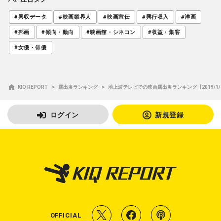
#興収データ
#映画業界人
#映画宣伝
#興行収入
#洋画
#邦画
#傾向・動向
#映画館・シネコン
#収益・集客
#女優・俳優
KIQ REPORT
露出度ランキング
地上波テレビでの映画露出度ランキング【2019/1/20
ログイン
新規登録
T
f
P
OFFICIAL