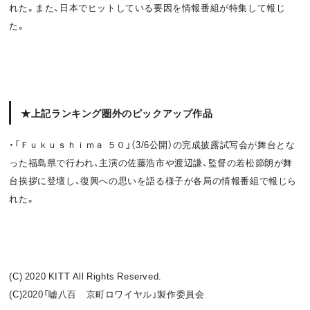
れた。また、日本でヒットしている要因を情報番組が特集して報じ
た。
★上記ランキング圏外のピックアップ作品
・「Ｆｕｋｕｓｈｉｍａ ５０」（3/6公開）の完成披露試写会が舞台とな
った福島県で行われ、主演の佐藤浩市や渡辺謙、監督の若松節朗が舞
台挨拶に登壇し、復興への思いを語る様子が各局の情報番組で報じら
れた。
(C) 2020 KITT All Rights Reserved.
(C)2020「嘘八百 京町ロワイヤル」
製作委員会