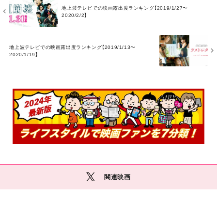
地上波テレビでの映画露出度ランキング【2019/1/27〜
O
2020/2/2】
R
E
M
地上波テレビでの映画露出度ランキング【2019/1/13〜
O
2020/1/19】
R
E
関連映画
M
O
R