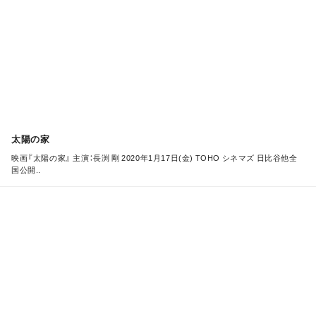
E
太陽の家
映画『太陽の家』 主演：長渕 剛 2020年1月17日(金) TOHO シネマズ 日比谷他全
国公開..
M
O
R
E