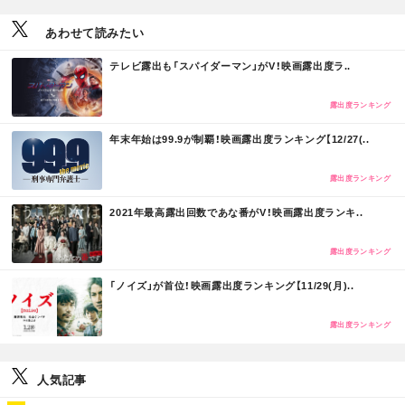
あわせて読みたい
M
テレビ露出も「スパイダーマン」がV！映画露出度ラ..
O
R
E
露出度ランキング
M
年末年始は99.9が制覇！映画露出度ランキング【12/27(..
O
R
E
露出度ランキング
M
2021年最高露出回数であな番がV！映画露出度ランキ..
O
R
E
露出度ランキング
M
「ノイズ」が首位！映画露出度ランキング【11/29(月)..
O
R
E
露出度ランキング
人気記事