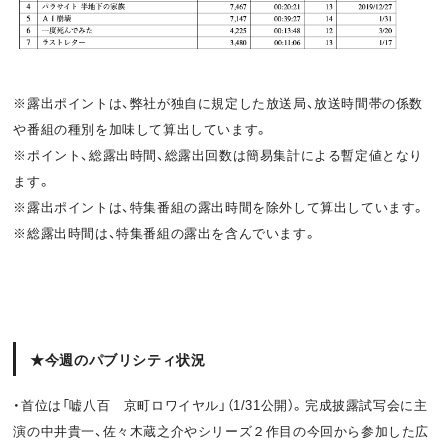
o
t
k
※露出ポイントは、弊社が独自に規定した放送局、放送時間帯の係数
や番組の種別を加味して算出しています。
※ポイント、総露出時間、総露出回数は簡易集計による暫定値となり
ます。
※露出ポイントは、特集番組の露出時間を除外して算出しています。
※総露出時間は、特集番組の露出を含んでいます。
★今週のパブリシティ状況
・首位は「嘘八百 京町ロワイヤル」（1/31公開）。完成披露試写会に主
演の中井貴一、佐々木蔵之介やシリーズ２作目の今回から参加した広