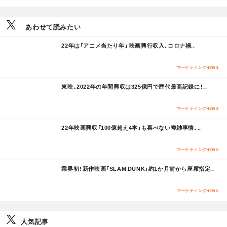
あわせて読みたい
M
22年は「アニメ当たり年」 映画興行収入、コロナ禍..
O
R
E
マーケティングNEWS
M
東映、2022年の年間興収は325億円で歴代最高記録に！..
O
R
E
マーケティングNEWS
M
22年映画興収「100億超え4本」も喜べない複雑事情、..
O
R
E
マーケティングNEWS
M
業界初！新作映画「SLAM DUNK」約1か月前から座席指定..
O
R
E
マーケティングNEWS
人気記事