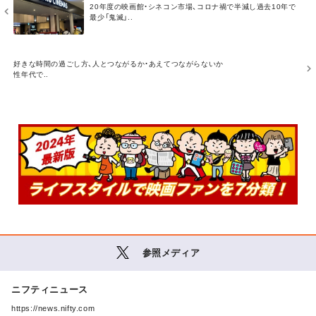
20年度の映画館・シネコン市場、コロナ禍で半減し過去10年で
O
o
t
最少「鬼滅」..
R
E
k
M
好きな時間の過ごし方、人とつながるか・あえてつながらないか
O
性年代で..
R
E
参照メディア
M
ニフティニュース
O
R
https://news.nifty.com
E