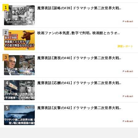
M
魔窟夜話【謀略の#39】ドラマチック第二次世界大戦..
O
R
E
Podcast
M
映画ファンの本気度、数字で判明。映画館とカラオ..
O
R
E
調査レポート
M
魔窟夜話【蔑視の#40】ドラマチック第二次世界大戦..
O
R
E
Podcast
M
魔窟夜話【応酬の#41】ドラマチック第二次世界大戦..
O
R
E
Podcast
M
魔窟夜話【反撃の#42】ドラマチック第二次世界大戦..
O
R
E
Podcast