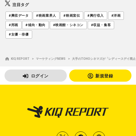
注目タグ
#興収データ
#映画業界人
#映画宣伝
#興行収入
#洋画
#邦画
#傾向・動向
#映画館・シネコン
#収益・集客
#女優・俳優
KIQ REPORT
マーケティングNEWS
大手のTOHOシネマズが「レディースデイ廃止
ログイン
新規登録