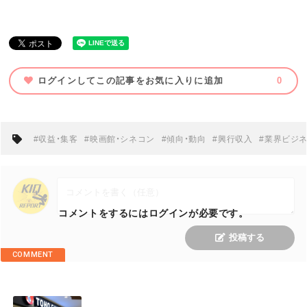
お問い合わせ
利用規約
プライバシーポリシー
関連リンク
ログインしてこの記事をお気に入りに追加
0
T
OFFICIAL
#収益・集客
#映画館・シネコン
#傾向・動向
#興行収入
#業界ビジ
w
F
P
i
a
o
t
c
d
コメントをするにはログインが必要です。
投稿する
t
e
c
COMMENT
e
b
a
r
o
s
M