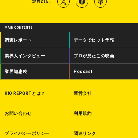
T
f
P
OFFICIAL
w
a
o
i
c
d
MAIN CONTENTS
t
e
c
調査レポート
データでヒット予報
t
b
a
業界人インタビュー
プロが見たこの映画
e
o
s
r
o
t
業界知恵袋
Podcast
k
KIQ REPORTとは？
運営会社
お問い合わせ
利用規約
プライバシーポリシー
関連リンク