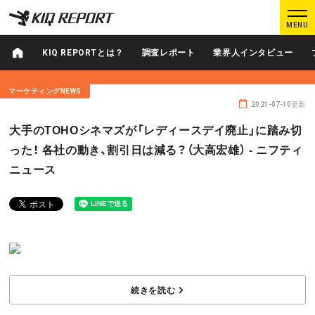
K
K
MENU
I
I
Q
Q
KIQ REPORTとは？
調査レポート
業界人インタビュー
R
R
E
E
マーケティングNEWS
P
P
2021-07-10更新
O
O
ログイン
新規登録
大手のTOHOシネマズが「レディースデイ廃止」に踏み切
R
R
った！ 各社の動き、割引日は減る？（大高宏雄） - ニフティ
T
T
ニュース
MAIN CONTENTS
調査レポート
業界人インタビュー
プロが見たこの映画
業界知恵袋
Podcast
データでヒット予報
続きを読む
KIQ REPORTとは?
運営会社