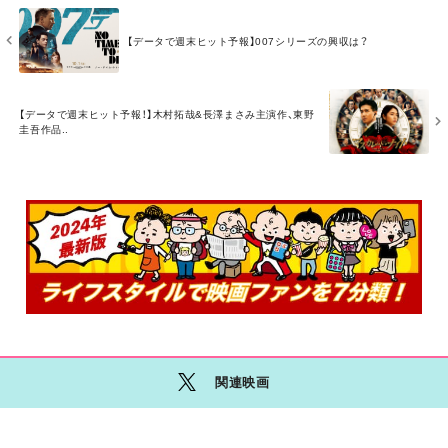
M
O
【データで週末ヒット予報】007シリーズの興収は？
R
E
M
【データで週末ヒット予報！】木村拓哉&長澤まさみ主演作、東野
O
圭吾作品..
R
E
関連映画
M
O