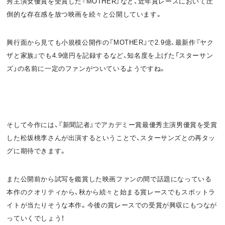
秀主演女優賞を受賞した『MOTHER』など、近年賞レースにおいて圧
倒的な存在感を放つ映画を続々と公開しています。
興行面から見ても小規模公開作の『MOTHER』で2.9億、最新作『ヤク
ザと家族』でも4.9億円を記録するなど、知名度を上げた「スターサン
ズ」の名前に一定のファンがついているようですね。
そして今作には、『新聞記者』でアカデミー賞最優秀主演男優賞を受賞
した松坂桃李さんが出演するということで、スターサンズとの再タッ
グに期待できます。
また公開前から試写を鑑賞した映画ファンの間で話題になっている
本作のクオリティから、秋から続々と始まる賞レースでもスポットラ
イトが当たりそうな本作。今後の賞レースでの受賞が興収にもつなが
っていくでしょう！