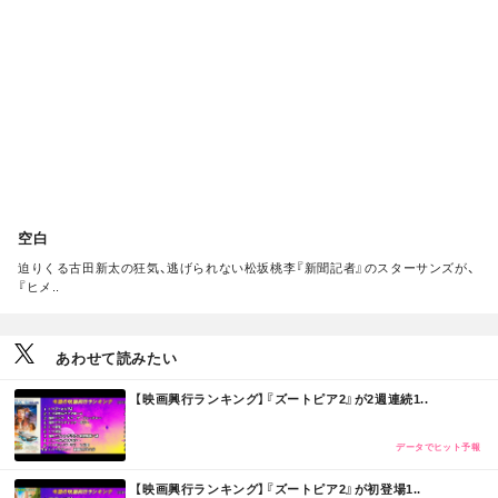
R
E
空白
迫りくる古田新太の狂気、逃げられない松坂桃李『新聞記者』のスターサンズが、
『ヒメ..
あわせて読みたい
M
【映画興行ランキング】『ズートピア2』が2週連続1..
O
R
E
データでヒット予報
M
【映画興行ランキング】『ズートピア2』が初登場1..