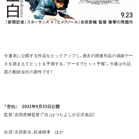
お問い合わせ
利用規約
プライバシーポリシー
関連リンク
今週末に公開する作品をピックアップし、過去の関連作品の成績デー
T
OFFICIAL
タを踏まえてヒットを予測する、“データでヒット予報”。今週は今話
w
F
P
題の配給会社の新作です！
i
a
o
t
c
d
『空白』 2021年9月23日公開
t
e
c
監督：吉田恵輔監督（「吉」はつちよしが正式表記）
e
b
a
出演：古田新太、松坂桃李 ほか
r
o
s