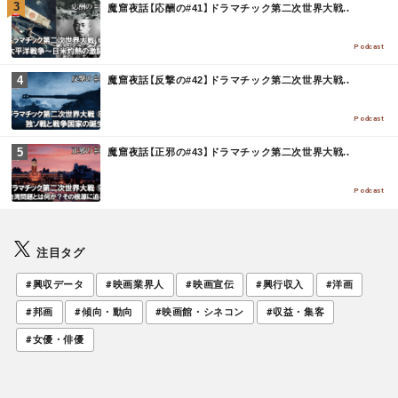
M
魔窟夜話【応酬の#41】ドラマチック第二次世界大戦..
O
R
E
Podcast
M
魔窟夜話【反撃の#42】ドラマチック第二次世界大戦..
O
R
E
Podcast
M
魔窟夜話【正邪の#43】ドラマチック第二次世界大戦..
O
R
E
Podcast
注目タグ
#興収データ
#映画業界人
#映画宣伝
#興行収入
#洋画
#邦画
#傾向・動向
#映画館・シネコン
#収益・集客
#女優・俳優