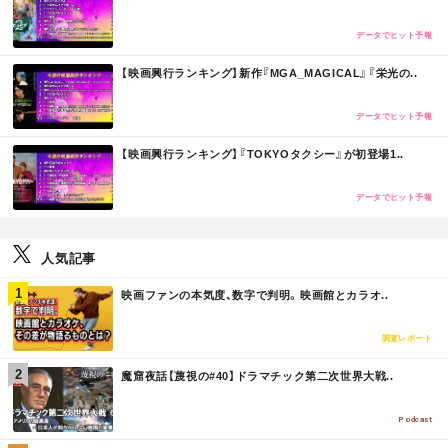
O
R
E
データでヒット予報
M
【映画興行ランキング】新作『MGA_MAGICAL』『栄光の..
O
R
E
データでヒット予報
M
【映画興行ランキング】『TOKYOタクシー』が初登場1..
O
R
E
データでヒット予報
人気記事
M
映画ファンの本気度、数字で判明。映画館とカラオ..
O
R
E
調査レポート
M
魔窟夜話【蔑視の#40】ドラマチック第二次世界大戦..
O
R
E
Podcast