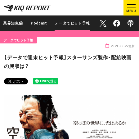
K
K
MENU
I
I
Q
Q
業界知恵袋
Podcast
データでヒット予報
Official X
Official Face
Podcas
R
R
E
E
データでヒット予報
P
P
2021-09-22更新
O
O
ログイン
新規登録
【データで週末ヒット予報】スターサンズ製作・配給映画
R
R
の興収は？
T
T
MAIN CONTENTS
調査レポート
業界人インタビュー
プロが見たこの映画
業界知恵袋
Podcast
データでヒット予報
KIQ REPORTとは?
運営会社