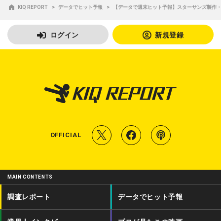
KIQ REPORT
データでヒット予報
【データで週末ヒット予報】スターサンズ製作
ログイン
新規登録
T
f
P
OFFICIAL
w
a
o
i
c
d
MAIN CONTENTS
t
e
c
調査レポート
データでヒット予報
t
b
a