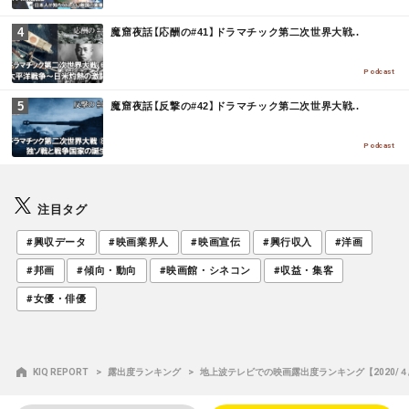
M
魔窟夜話【応酬の#41】ドラマチック第二次世界大戦..
O
R
E
Podcast
M
魔窟夜話【反撃の#42】ドラマチック第二次世界大戦..
O
R
E
Podcast
注目タグ
#興収データ
#映画業界人
#映画宣伝
#興行収入
#洋画
#邦画
#傾向・動向
#映画館・シネコン
#収益・集客
#女優・俳優
KIQ REPORT
露出度ランキング
地上波テレビでの映画露出度ランキング【2020/４/2