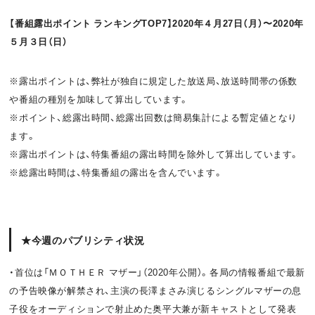
o
t
【番組露出ポイント ランキングTOP7】2020年４月27日（月）〜2020年
５月３日（日）
k
※露出ポイントは、弊社が独自に規定した放送局、放送時間帯の係数
や番組の種別を加味して算出しています。
※ポイント、総露出時間、総露出回数は簡易集計による暫定値となり
ます。
※露出ポイントは、特集番組の露出時間を除外して算出しています。
※総露出時間は、特集番組の露出を含んでいます。
★今週のパブリシティ状況
・首位は「ＭＯＴＨＥＲ マザー」（2020年公開）。各局の情報番組で最新
の予告映像が解禁され、主演の長澤まさみ演じるシングルマザーの息
子役をオーディションで射止めた奥平大兼が新キャストとして発表