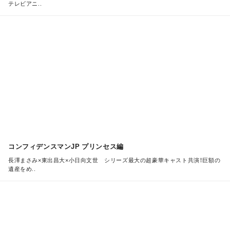
テレビアニ..
M
O
R
E
コンフィデンスマンJP プリンセス編
長澤まさみ×東出昌大×小日向文世 シリーズ最大の超豪華キャスト共演！巨額の
遺産をめ..
M
O
R
E