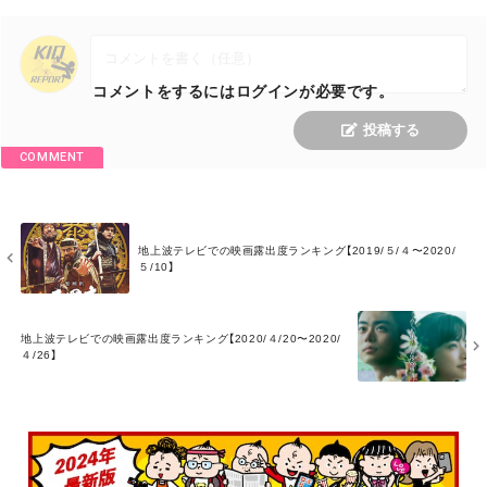
コメントをするにはログインが必要です。
投稿する
COMMENT
M
地上波テレビでの映画露出度ランキング【2019/５/４〜2020/
O
５/10】
R
E
M
地上波テレビでの映画露出度ランキング【2020/４/20〜2020/
O
４/26】
R
E