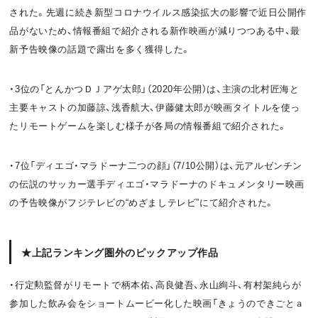
された。先週に続き新型コロナウイルス感染拡大の影響で近日公開作
品がないため、情報番組で紹介される新作映画が減りつつある中、最
新予告映像の話題で露出を多く獲得した。
・3位の「とんかつＤＪアゲ太郎」（2020年公開）は、主演の北村匠海と
主要キャストの加藤諒、浅香航大、伊藤健太郎が映画タイトルを使っ
たリモートゲームを楽しむ様子が各局の情報番組で紹介された。
・7位「ディエゴ・マラドーナ二つの顔」（7/10公開）は、元アルゼンチン
の伝説のサッカー選手ディエゴ・マラドーナのドキュメンタリー映画
の予告映像がフジテレビの“めざましテレビ”にて紹介された。
★上記ランキング圏外のピックアップ作品
・行定勲監督がリモートで柄本佑、高良健吾、永山絢斗、有村架純らが
参加した飲み会をショートムービー化した映画「きょうのできごとａ