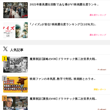
M
2021年最高露出回数であな番がV！映画露出度ランキ..
O
R
E
露出度ランキング
M
「ノイズ」が首位！映画露出度ランキング【11/29(月)..
O
R
E
露出度ランキング
人気記事
M
魔窟夜話【謀略の#39】ドラマチック第二次世界大戦..
O
R
E
Podcast
M
映画ファンの本気度、数字で判明。映画館とカラオ..
O
R
E
調査レポート
M
魔窟夜話【蔑視の#40】ドラマチック第二次世界大戦..
O
R
E
Podcast