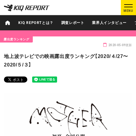
K
K
MENU
I
I
Q
Q
KIQ REPORTとは？
調査レポート
業界人インタビュー
R
R
E
E
露出度ランキング
P
P
2020-05-09更新
O
O
ログイン
新規登録
地上波テレビでの映画露出度ランキング【2020/４/27〜
R
R
2020/５/３】
T
T
MAIN CONTENTS
調査レポート
業界人インタビュー
プロが見たこの映画
業界知恵袋
Podcast
データでヒット予報
KIQ REPORTとは?
運営会社