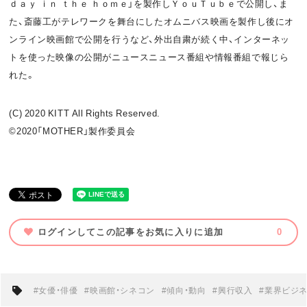
ｄａｙ ｉｎ ｔｈｅ ｈｏｍｅ」を製作しＹｏｕＴｕｂｅで公開し、ま
た、斎藤工がテレワークを舞台にしたオムニバス映画を製作し後にオ
ンライン映画館で公開を行うなど、外出自粛が続く中、インターネッ
トを使った映像の公開がニュースニュース番組や情報番組で報じら
れた。
(C) 2020 KITT All Rights Reserved.
©
2020「MOTHER」
製作委員会
ログインしてこの記事をお気に入りに追加
0
#女優・俳優
#映画館・シネコン
#傾向・動向
#興行収入
#業界ビジ