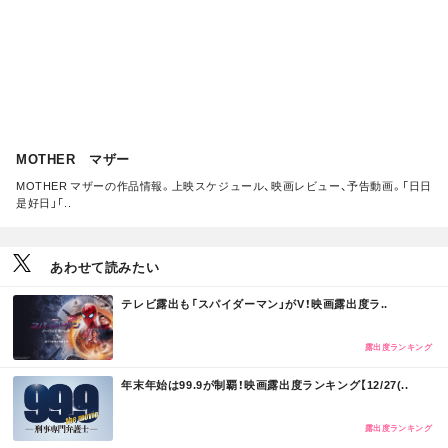
MOTHER マザー
MOTHER マザーの作品情報。上映スケジュール、映画レビュー、予告動画。「日日
是好日」「..
あわせて読みたい
M
テレビ露出も「スパイダーマン」がV！映画露出度ラ..
O
R
E
露出度ランキング
M
年末年始は99.9が制覇！映画露出度ランキング【12/27(..
O
R
E
露出度ランキング