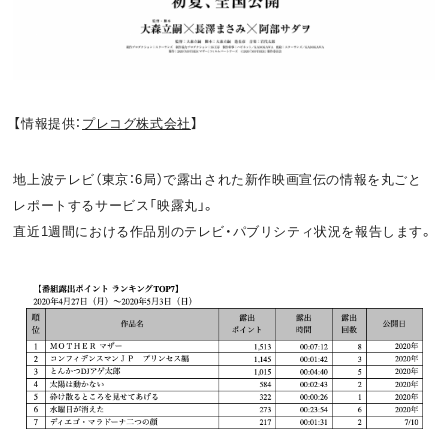
お問い合わせ
利用規約
プライバシーポリシー
関連リンク
【情報提供：
プレコグ株式会社
】
地上波テレビ（東京：6局）で露出された新作映画宣伝の情報を丸ごと
T
OFFICIAL
レポートするサービス「映露丸」。
w
F
P
直近1週間における作品別のテレビ・パブリシティ状況を報告します。
i
a
o
t
c
d
t
e
c
e
b
a
r
o
s