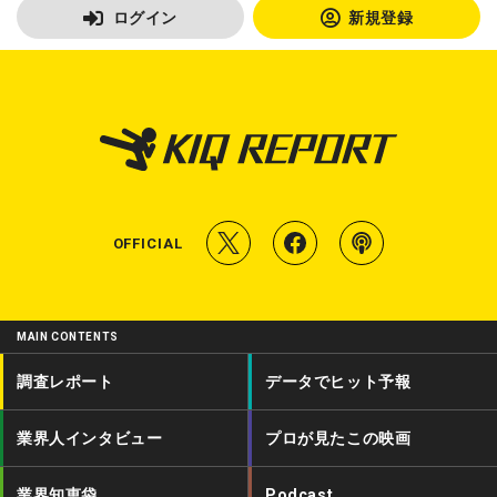
ログイン
新規登録
T
f
P
OFFICIAL
w
a
o
i
c
d
MAIN CONTENTS
t
e
c
調査レポート
データでヒット予報
t
b
a
業界人インタビュー
プロが見たこの映画
e
o
s
r
o
t
業界知恵袋
Podcast