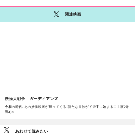
関連映画
M
O
R
E
妖怪大戦争 ガーディアンズ
令和の時代、あの妖怪映画が帰ってくる！新たな冒険がド派手に始まる！！主演：寺
田心×..
あわせて読みたい