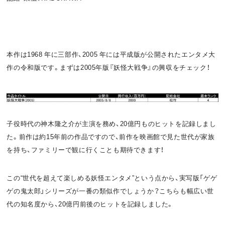
o
t
k
本作は1968 年に三部作、2005 年には平成版が公開されたエンタメ大
作の令和版です。まずは2005年版『妖怪大戦争』の興収をチェック！
子役時代の神木隆之介が主演を務め、20億円ものヒットを記録しまし
た。前作は約15年前の作品ですので、前作を映画館で見た世代が家族
を持ち、ファミリーで観に行くことも期待できます！
この“世代を超えて楽しめる妖怪エンタメ”という点から、実写版「ゲゲ
ゲの鬼太郎」シリーズが一番の類似作でしょうか？こちらも幅広い世
代の知名度から、20億円前後のヒットを記録しました。