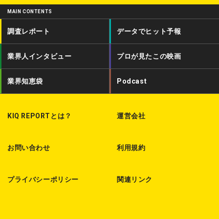
i
c
d
MAIN CONTENTS
t
e
c
調査レポート
データでヒット予報
t
b
a
業界人インタビュー
プロが見たこの映画
e
o
s
r
o
t
業界知恵袋
Podcast
k
KIQ REPORTとは？
運営会社
お問い合わせ
利用規約
プライバシーポリシー
関連リンク