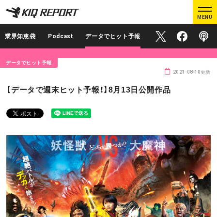
K
K
MENU
I
I
Q
Q
業界知恵袋
Podcast
データでヒット予報
Official X
Official Face
Podcas
R
R
E
E
データでヒット予報
P
P
2021-08-10更新
O
O
ログイン
新規登録
【データで週末ヒット予報！】8月13日公開作品
R
R
T
T
MAIN CONTENTS
調査レポート
業界人インタビュー
プロが見たこの映画
業界知恵袋
Podcast
データでヒット予報
KIQ REPORTとは?
運営会社