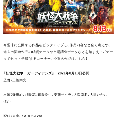
お問い合わせ
利用規約
プライバシーポリシー
関連リンク
今週末に公開する作品をピックアップし、作品内容など全く考えず、
T
OFFICIAL
過去の関連作品の成績データや市場調査データなどを踏まえて、“デー
タでヒット予報”するコーナー。今週の作品はこちら！
w
F
P
i
a
o
『妖怪大戦争 ガーディアンズ』 2021年8月13日公開
監督：三池崇史
t
c
d
t
e
c
出演：寺田心、杉咲花、猪股怜生、安藤サクラ、大森南朋、大沢たかお
ほか
e
b
a
r
o
s
配給：東宝、KADOKAWA