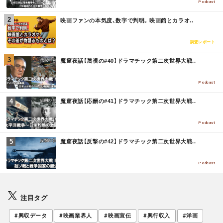
E
Podcast
M
映画ファンの本気度、数字で判明。映画館とカラオ..
O
R
E
調査レポート
M
魔窟夜話【蔑視の#40】ドラマチック第二次世界大戦..
O
R
E
Podcast
M
魔窟夜話【応酬の#41】ドラマチック第二次世界大戦..
O
R
E
Podcast
M
魔窟夜話【反撃の#42】ドラマチック第二次世界大戦..
O
R
E
Podcast
注目タグ
#興収データ
#映画業界人
#映画宣伝
#興行収入
#洋画