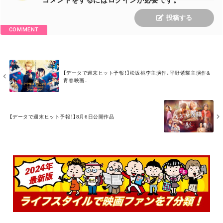
コメントをするにはログインが必要です。
投稿する
COMMENT
M
【データで週末ヒット予報！】松坂桃李主演作、平野紫耀主演作&
O
青春映画..
R
E
M
O
【データで週末ヒット予報！】8月6日公開作品
R
E