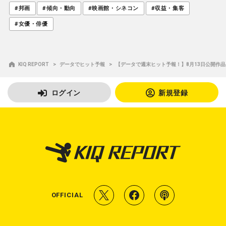
#邦画
#傾向・動向
#映画館・シネコン
#収益・集客
#女優・俳優
KIQ REPORT
データでヒット予報
【データで週末ヒット予報！】8月13日公開作品
ログイン
新規登録
T
f
P
OFFICIAL
w
a
o