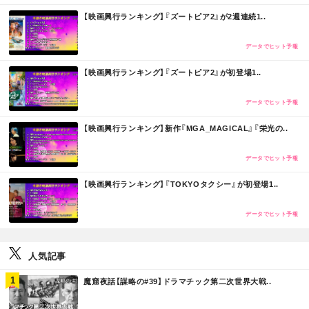
M
【映画興行ランキング】『ズートピア2』が2週連続1..
O
R
E
データでヒット予報
M
【映画興行ランキング】『ズートピア2』が初登場1..
O
R
E
データでヒット予報
M
【映画興行ランキング】新作『MGA_MAGICAL』『栄光の..
O
R
E
データでヒット予報
M
【映画興行ランキング】『TOKYOタクシー』が初登場1..
O
R
E
データでヒット予報
人気記事
M
魔窟夜話【謀略の#39】ドラマチック第二次世界大戦..
O
R