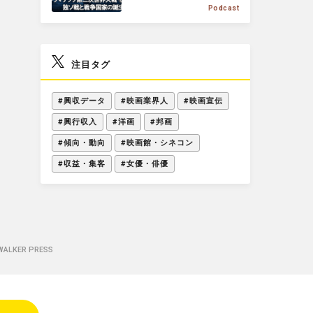
Podcast
E
注目タグ
#興収データ
#映画業界人
#映画宣伝
#興行収入
#洋画
#邦画
#傾向・動向
#映画館・シネコン
#収益・集客
#女優・俳優
KER PRESS