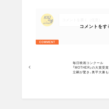
コメントをす
COMMENT
M
毎日映画コンクール
O
「MOTHER」の大賞受
R
立嗣が驚き、奥平大兼も駆
E