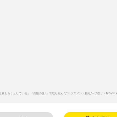
わろうとしている」『孤狼の血II』で取り組んだ“ハラスメント根絶”への想い - MOVIE WAL