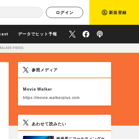
ログイン
新規登録
cast
データでヒット予報
O
O
P
KER PRESS
f
f
o
参照メディア
f
f
d
M
Movie Walker
O
i
i
c
R
https://movie.walkerplus.com
E
c
c
a
あわせて読みたい
i
i
s
M
映画界にマーケティングセ