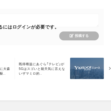
るにはログインが必要です。
投稿する
M
既得権益にあぐら「テレビ」が
O
賞に大森
5Gはスゴいと能天気に言えな
R
..
いザマミロ的..
E