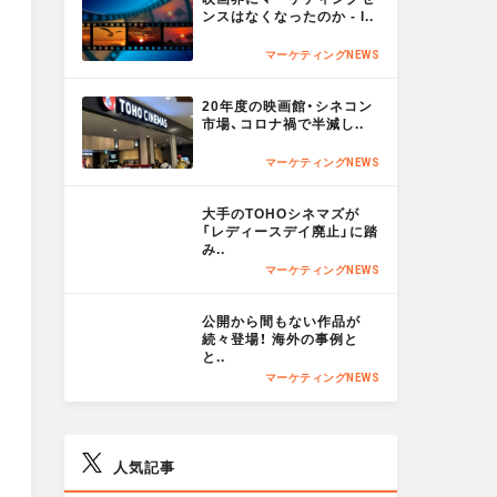
O
ンスはなくなったのか - I..
R
a
a
t
マーケティングNEWS
E
M
20年度の映画館・シネコン
l
l
O
市場、コロナ禍で半減し..
R
マーケティングNEWS
E
X
F
M
大手のTOHOシネマズが
O
「レディースデイ廃止」に踏
a
み..
R
マーケティングNEWS
E
M
c
公開から間もない作品が
O
続々登場！ 海外の事例と
と..
R
e
マーケティングNEWS
E
b
人気記事