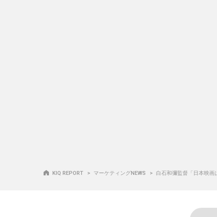
KIQ REPORT
マーケティングNEWS
白石和彌監督「日本映画は変