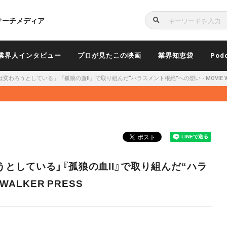
サーチメディア
検
索
業界人インタビュー
プロが見たこの映画
業界知恵袋
Pod
わろうとしている」『孤狼の血II』で取り組んだ“ハラスメント根絶”への想い - MOVIE WAL
としている」『孤狼の血II』で取り組んだ“ハラ
WALKER PRESS