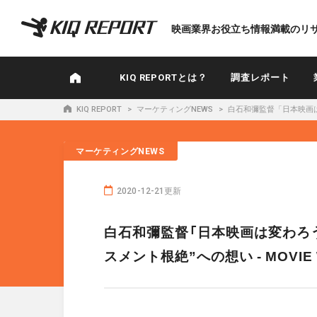
K
映画業界お役立ち情報満載のリ
I
Q
R
KIQ REPORTとは？
調査レポート
E
P
KIQ REPORT
マーケティングNEWS
白石和彌監督「日本映画は変
O
R
マーケティングNEWS
T
2020-12-21更新
白石和彌監督「日本映画は変わろう
スメント根絶”への想い - MOVIE 