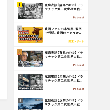
M
o
魔窟夜話【謀略の#39】ドラ
O
マチック第二次世界大戦..
R
o
Podcast
E
M
映画ファンの本気度、数字
O
k
で判明。映画館とカラオ..
R
調査レポート
E
M
魔窟夜話【蔑視の#40】ドラ
O
マチック第二次世界大戦..
R
Podcast
E
M
魔窟夜話【応酬の#41】ドラ
O
マチック第二次世界大戦..
R
Podcast
E
M
魔窟夜話【反撃の#42】ドラ
O
マチック第二次世界大戦..
R