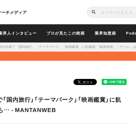
サーチメディア
検
索
業界人インタビュー
プロが見たこの映画
業界知恵袋
Pod
出自粛で「国内旅行」「テーマパーク」「映画鑑賞」に飢餓感 「動画視聴」「ゲーム」は増加も
「国内旅行」「テーマパーク」「映画鑑賞」に飢
 - MANTANWEB