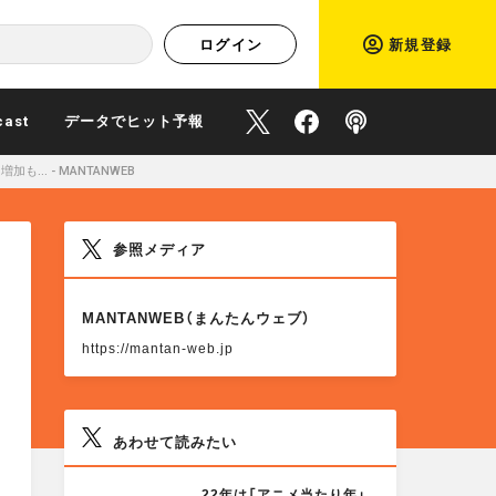
ログイン
新規登録
cast
データでヒット予報
O
O
P
… - MANTANWEB
f
f
o
参照メディア
f
f
d
M
MANTANWEB（まんたんウェブ）
O
i
i
c
R
https://mantan-web.jp
E
c
c
a
あわせて読みたい
i
i
s
M
22年は「アニメ当たり年」