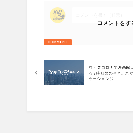
コメントをす
COMMENT
M
ウィズコロナで映画館
O
る？映画館の今とこれか
R
ケーションジ..
E