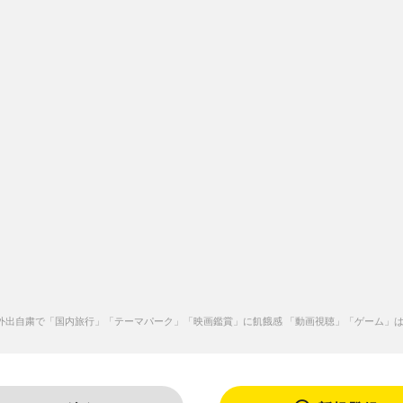
出自粛で「国内旅行」「テーマパーク」「映画鑑賞」に飢餓感 「動画視聴」「ゲーム」は増加も