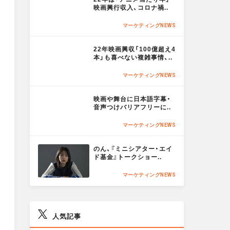
O
映画興行収入、コロナ禍..
R
a
a
t
マーケティングNEWS
E
M
22年映画興収「100億超え4
l
l
O
本」も喜べない複雑事情、..
R
マーケティングNEWS
E
X
F
M
映画や舞台に日本語字幕・
O
音声つけバリアフリーに..
a
R
マーケティングNEWS
E
M
c
のん、『ミニシアター・エイ
O
ド基金』トークショー..
R
e
マーケティングNEWS
E
b
人気記事