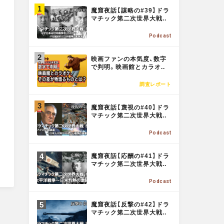
M
o
魔窟夜話【謀略の#39】ドラ
O
マチック第二次世界大戦..
R
o
Podcast
E
M
映画ファンの本気度、数字
O
k
で判明。映画館とカラオ..
R
調査レポート
E
M
魔窟夜話【蔑視の#40】ドラ
O
マチック第二次世界大戦..
R
Podcast
E
M
魔窟夜話【応酬の#41】ドラ
O
マチック第二次世界大戦..
R
Podcast
E
M
魔窟夜話【反撃の#42】ドラ
O
マチック第二次世界大戦..
R