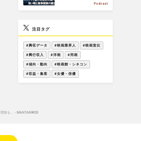
Podcast
E
注目タグ
#興収データ
#映画業界人
#映画宣伝
#興行収入
#洋画
#邦画
#傾向・動向
#映画館・シネコン
#収益・集客
#女優・俳優
… - MANTANWEB