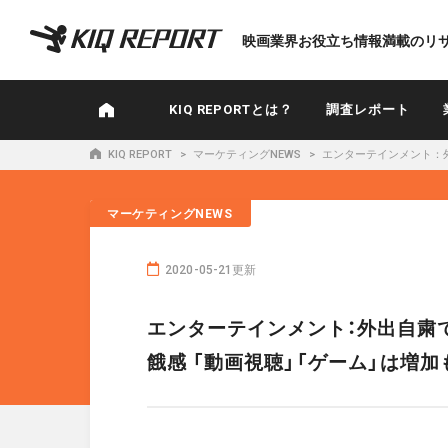
K
映画業界お役立ち情報満載のリ
I
Q
R
KIQ REPORTとは？
調査レポート
E
P
KIQ REPORT
マーケティングNEWS
エンターテインメント：外
O
R
マーケティングNEWS
T
2020-05-21更新
エンターテインメント：外出自粛で
餓感 「動画視聴」「ゲーム」は増加も…