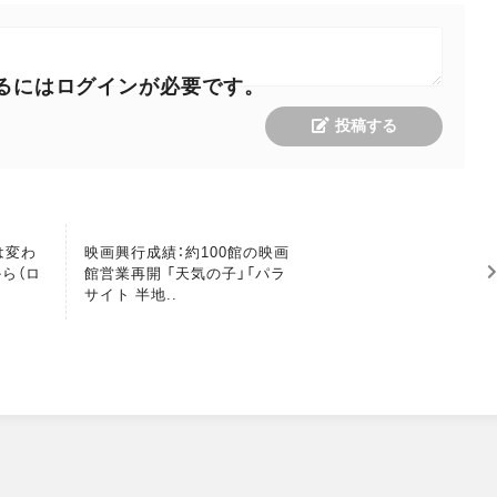
るにはログインが必要です。
投稿する
M
は変わ
映画興行成績：約100館の映画
O
ら（ロ
館営業再開 「天気の子」「パラ
R
サイト 半地..
E